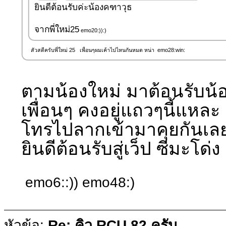
ยินดีต้อนรับค่ะน้องคฑาวุธ
จากพี่ใหม่25
emo20:)):)
สัวสดีครับพี่ใหม่ 25 เพื่อนๆผมเค้าไปไหนกันหมด หน่า emo28:win:
ตามน้องใหม่ มาต้อนรับน้
เพื่อนๆ คงอยู่แถวๆนี้แหละ
โทรไปลากเข้ามาคุยกันเล
ยินดีต้อนรับสู่เว็ป ซีมะโ
emo6::)) emo48:)
หัวข้อ:
Re: คิว RCU 82 ครับ