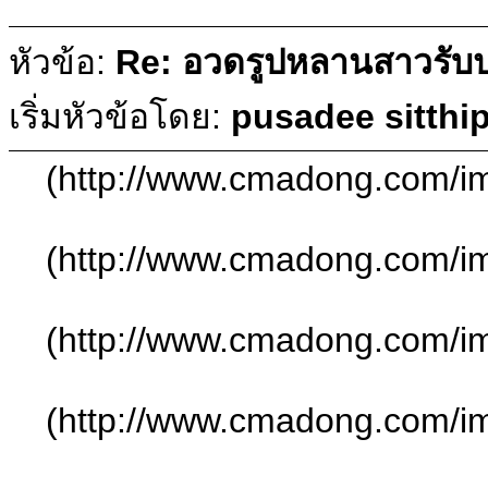
หัวข้อ:
Re: อวดรูปหลานสาวรับปร
เริ่มหัวข้อโดย:
pusadee sitthi
(http://www.cmadong.com/
(http://www.cmadong.com/
(http://www.cmadong.com/
(http://www.cmadong.com/