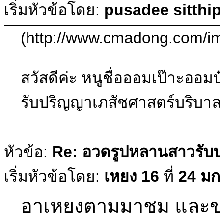
เริ่มหัวข้อโดย:
pusadee sitthi
(http://www.cmadong.com/
สวัสดีค่ะ หนูชื่อออมเป๊าะออมป
รับปริญญาเภสัชศาสตร์บริบาล ข
หัวข้อ:
Re: อวดรูปหลานสาวรับปร
เริ่มหัวข้อโดย:
เหยง 16
ที่
24 มก
อาเหยงตามมาชม และขอ