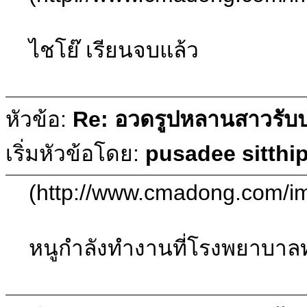
ไชโย๊ เรียนจบแล้ว
หัวข้อ:
Re: อวดรูปหลานสาวรับปร
เริ่มหัวข้อโดย:
pusadee sitthi
(http://www.cmadong.com/
หนูกำลังทำงานที่โรงพยาบาล