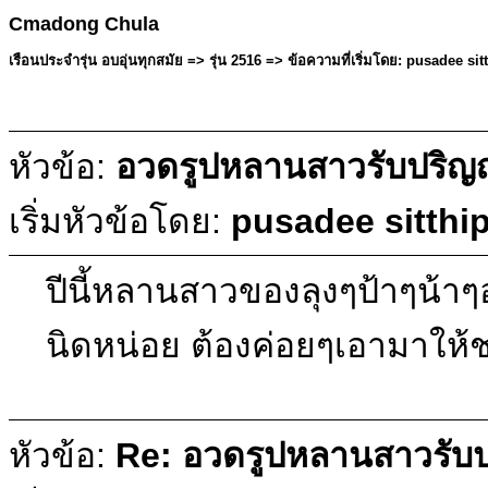
Cmadong Chula
เรือนประจำรุ่น อบอุ่นทุกสมัย => รุ่น 2516 => ข้อความที่เริ่มโดย: pusadee s
หัวข้อ:
อวดรูปหลานสาวรับปริญญ
เริ่มหัวข้อโดย:
pusadee sitthi
ปีนี้หลานสาวของลุงๆป้าๆน้าๆ
นิดหน่อย ต้องค่อยๆเอามาให้
หัวข้อ:
Re: อวดรูปหลานสาวรับปร