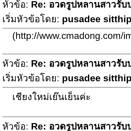
หัวข้อ:
Re: อวดรูปหลานสาวรับปร
เริ่มหัวข้อโดย:
pusadee sitthi
(http://www.cmadong.com/
หัวข้อ:
Re: อวดรูปหลานสาวรับปร
เริ่มหัวข้อโดย:
pusadee sitthi
เชียงใหม่เย๊นเย็นค่ะ
หัวข้อ:
Re: อวดรูปหลานสาวรับปร