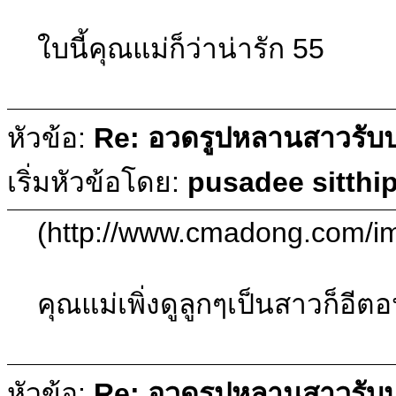
ใบนี้คุณแม่ก็ว่าน่ารัก 55
หัวข้อ:
Re: อวดรูปหลานสาวรับปร
เริ่มหัวข้อโดย:
pusadee sitthi
(http://www.cmadong.com/
คุณแม่เพิ่งดูลูกๆเป็นสาวก็อีต
หัวข้อ:
Re: อวดรูปหลานสาวรับปร