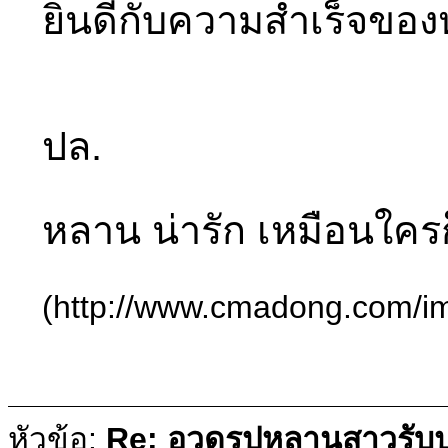
ยินดีกับความสำเร็จของห
ปล.
หลาน น่ารัก เหมือนใครก็
(http://www.cmadong.com/
หัวข้อ:
Re: อวดรูปหลานสาวรับปร