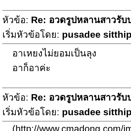
หัวข้อ:
Re: อวดรูปหลานสาวรับปร
เริ่มหัวข้อโดย:
pusadee sitthi
อาเหยงไม่ยอมเป็นลุง
อาก็อาค่ะ
หัวข้อ:
Re: อวดรูปหลานสาวรับปร
เริ่มหัวข้อโดย:
pusadee sitthi
(http://www.cmadong.com/