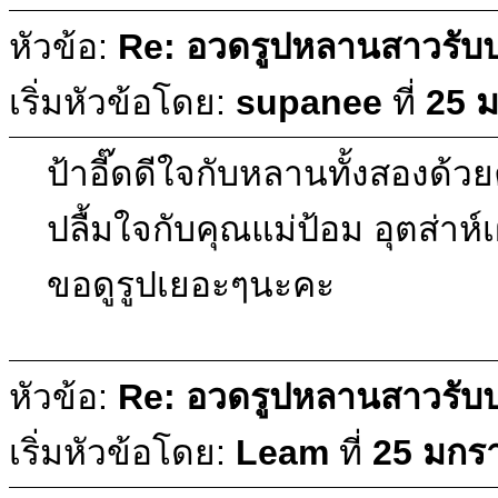
หัวข้อ:
Re: อวดรูปหลานสาวรับปร
เริ่มหัวข้อโดย:
supanee
ที่
25 
ป้าอี๊ดดีใจกับหลานทั้งสองด้ว
ปลื้มใจกับคุณแม่ป้อม อุตส่าห
ขอดูรูปเยอะๆนะคะ
หัวข้อ:
Re: อวดรูปหลานสาวรับปร
เริ่มหัวข้อโดย:
Leam
ที่
25 มกร