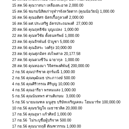
15 สค.56 คุณวาสนา เหลืองสะอาด 2,000.00
15 สค.56 ชมรมนิสิตเก่าจุฬาฯจังหวัดตาก (คุณนัยวัธน์) 1,000.00
16 สค.56 คุณอดิศร ฉัตรเกื้อกูลวงศ์ 2,000.00
16 สค.56 ผศ.ประเสริฐ อัครประถมพงศ์ 27,000.00
20 สค.56 คุณฤทธิชัย บุญแปลง 1,000.00
22 สค.56 คุณทวีชัย ตั้งธนทรัพย์ 1,000.00
23 สค.56 คุณจิรพันธ์ บัวบูชา 5,000.00
23 สค.56 คุณอิสระ วงศ์รุ่ง 10,000.00
23 สค.56 คุณศุภมิตร ส่งไพศาล 20,177.58
27 สค.56 คุณดวงชีวัน ฉายากุล 1,000.00
28 สค.56 คุณทองมา วิจิตรพงศ์พันธุ์ 200,000.00
2 กย.56 คุณปาริชาต สุกร์มณี 1,000.00
2 กย.56 คุณพุฒิเมธ ประภาวงษ์ 500.00
4 กย.56 คุณศิริวรรณ ศิริบุญ 10,000.00
4 กย.56 คุณอารียา พรหมแสง 1,000.00
5 กย.56 คุณนันทพร ศานติเกษม 3,000.00
5 กย.56 นายมณฑล มนูสุข บริษัทเจริญเคหะ โฮมมาร์ท 100,000.00
10 กย.56 คุณขวัญใจ เมธาชวลิต 20,000.00
17 กย.56 คุณอุษา แก้วศิลป์ 1,000.00
17 กย.56 ไม่ระบุชื่อผู้บริจาค 500.00
17 กย.56 คุณนาถฤดี ตัณฑวรรณ 1,000.00