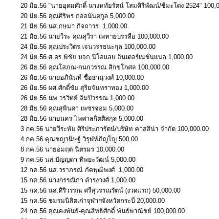
20 มิย.56 "นายอุดมศักดิ์-นางหทัยรัตน์ โสมศิริพัฒน์/ซีมะโด่ง 2524" 100,
20 มิย.56 คุณศิริพร กออนันตกูล 5,000.00
21 มิย.56 นส.กษมา กิจถาวร 1,000.00
21 มิย.56 นายวีระ คุณสุวีรา เพทายบรรลือ 100,000.00
24 มิย.56 คุณประวิตร เจนวรรธนะกุล 100,000.00
24 มิย.56 ศ.ดร.พิชัย บจก.นีโอแลบ อินเตอร์เนชั่นแนล 1,000.00
26 มิย.56 คุณโสภณ-กนกวรรณ สิกขโกศล 100,000.00
26 มิย.56 นายอภินันท์ ซื่อธานุวงศ์ 10,000.00
26 มิย.56 ผศ.ศักดิ์ชัย สุริยจันทราทอง 1,000.00
26 มิย.56 นพ.วรวิทย์ ลิมปิวรรณ 1,000.00
28 มิย.56 คุณสุพินดา เพชรจอม 5,000.00
28 มิย.56 นายนคร ไพศาลกิตติสกุล 5,000.00
3 กค.56 นายวีระทัย ศิริประภารัตน์/บริษัท คาสสิน่า จำกัด 100,000.00
4 กค.56 คุณชญานิษฐ์ วิรุฬห์ภิญโญ 500.00
8 กค.56 นายอมฤต นิตรมร 10,000.00
9 กค.56 นส.ปัญญดา ทิพยะวัฒน์ 5,000.00
12 กค.56 นส.วราภรณ์ ภัคพุฒิพงศ์ 1,000.00
15 กค.56 นางกรรณิกา ดำรงวงศ์ 1,000.00
15 กค.56 นส.ศิริวรรณ ศรีสุวรรณรัตน์ (งวดแรก) 50,000.00
15 กค.56 ชมรมนิสิตเก่าจุฬาฯจังหวัดกระบี่ 20,000.00
24 กค.56 คุณคงพันธ์-คุณสิทธิศักดิ์ พันธ์พาณิชย์ 100,000.00