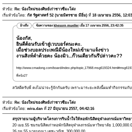
หัวข้อ:
Re: น้องใหม่ของศิษย์เก่าชาวซีมะโด่ง
เริ่มหัวข้อโดย:
กัส รัฐศาสตร์ 52 (นายมิตรชาย มีอิ่ม)
ที่
18 เมษายน 2556, 12:03
อ้างถึง
ข้อความของ
khesorn mueller
เมื่อ 17 เมษายน 2556, 23:42:35
น้องกัส,
ยินดีต้อนรับเข้าสู่เวบบอร์ดนะคะ.
เมื่อช่วงบอลประเพณีมีน้องใหม่เข้ามาแจ้งข่าว
งานสิงห์ดำด้วยคะ น้องมิว...ก๊วนเดียวกันรึปล่าวคะ??
http://www.cmadong.com/board/index.php/topic,17968.msg619324.html#msg619
พี่หนิง27
สวัสดีครับพี่ คงไม่น่าจะรู้จักกันครับ เพราะมาระยะหลังนี้ผมทำกิจกรรมก
หัวข้อ:
Re: น้องใหม่ของศิษย์เก่าชาวซีมะโด่ง
เริ่มหัวข้อโดย:
wira.dan
ที่
27 มิถุนายน 2557, 04:42:16
สรุปรายนามผู้บริจาคโครงการรินน้ำใจให้หอพักนิสิตจุฬาลงกรณ์มหาวิทยาล
20 เมย.55 ชมรมนิสิตเก่าหอพักนิสิตจุฬาลงกรณ์มหาวิทยาลัย 1,000,000.
26 กย.55 นายบุญมา เตชะวณิช 300,000.00