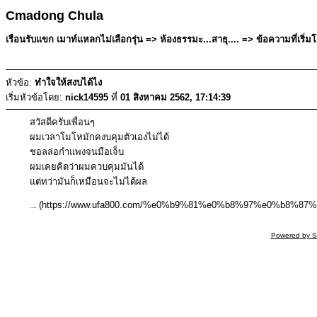
Cmadong Chula
เรือนรับแขก เมาท์แหลกไม่เลือกรุ่น => ห้องธรรมะ...สาธุ.... => ข้อความที่เริ่
หัวข้อ:
ทำใจให้สงบได้ไง
เริ่มหัวข้อโดย:
nick14595
ที่
01 สิงหาคม 2562, 17:14:39
สวัสดีครับเพื่อนๆ
ผมเวลาโมโหมักคงบคุมตัวเองไม่ได้
ชอลล่อกำแพงจนมือเจ็บ
ผมเคยคิดว่าผมควบคุมมันได้
แต่ทว่ามันก็เหมือนจะไม่ได้ผล
(https://www.ufa800.com/%e0%b9%81%e0%b8%97%e0%b8
แทงบอลสเต็ป
Powered by S