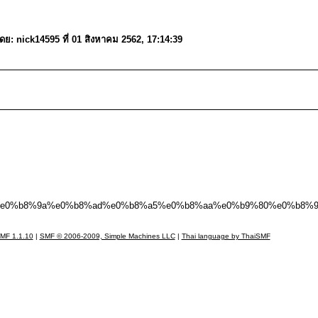
มโดย: nick14595 ที่ 01 สิงหาคม 2562, 17:14:39
%87%e0%b8%9a%e0%b8%ad%e0%b8%a5%e0%b8%aa%e0%b9%80%e0%b8%
MF 1.1.10
|
SMF © 2006-2009, Simple Machines LLC
|
Thai language by ThaiSMF