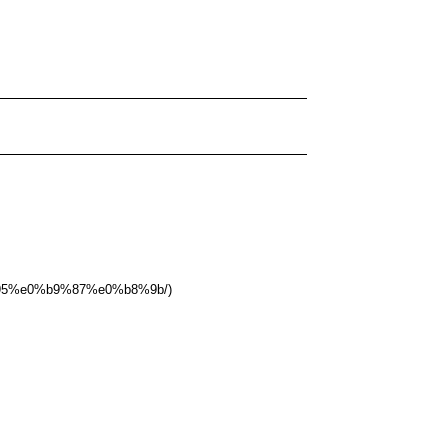
95%e0%b9%87%e0%b8%9b/)