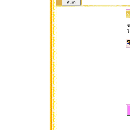
ร
ข
โ