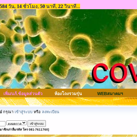
เพิ่ม/แก้.ข้อมูลส่วนตัว
ห้องโถงรวมรุ่น
WEBสมาคมฯ
ป
กรุณา
เข้าสู่ระบบ
หรือ
ลงทะเบียน
มาชิกเก่าลืมรหัส โทร 081-7611760]