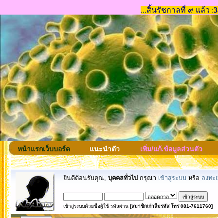
หน้าแรกเว็บบอร์ด
แนะนำตัว
เพิ่ม/แก้.ข้อมูลส่วนตัว
ยินดีต้อนรับคุณ,
บุคคลทั่วไป
กรุณา
เข้าสู่ระบบ
หรือ
ลงทะเ
เข้าสู่ระบบด้วยชื่อผู้ใช้ รหัสผ่าน
[สมาชิกเก่าลืมรหัส โทร 081-7611760]