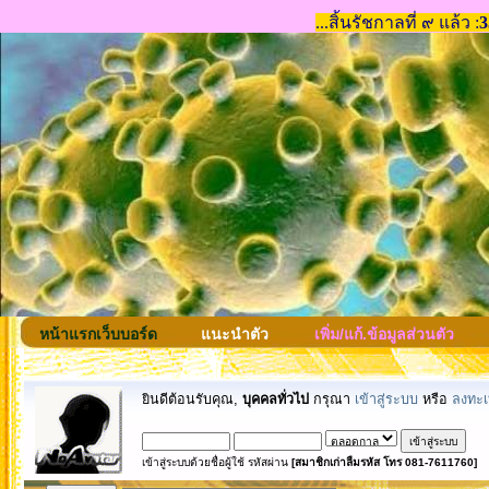
หน้าแรกเว็บบอร์ด
แนะนำตัว
เพิ่ม/แก้.ข้อมูลส่วนตัว
ยินดีต้อนรับคุณ,
บุคคลทั่วไป
กรุณา
เข้าสู่ระบบ
หรือ
ลงทะเ
เข้าสู่ระบบด้วยชื่อผู้ใช้ รหัสผ่าน
[สมาชิกเก่าลืมรหัส โทร 081-7611760]