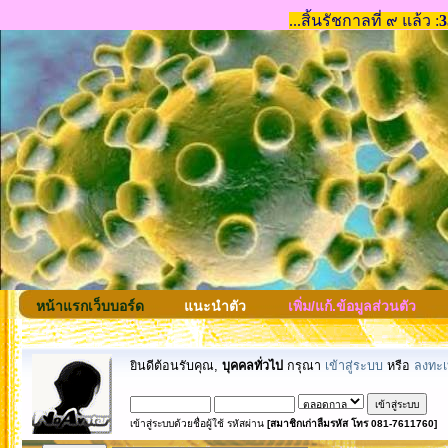
หน้าแรกเว็บบอร์ด
แนะนำตัว
เพิ่ม/แก้.ข้อมูลส่วนตัว
ยินดีต้อนรับคุณ,
บุคคลทั่วไป
กรุณา
เข้าสู่ระบบ
หรือ
ลงทะเ
เข้าสู่ระบบด้วยชื่อผู้ใช้ รหัสผ่าน
[สมาชิกเก่าลืมรหัส โทร 081-7611760]