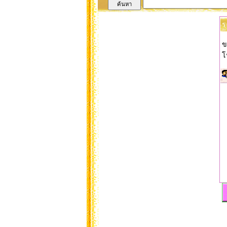
ร
ข
โ