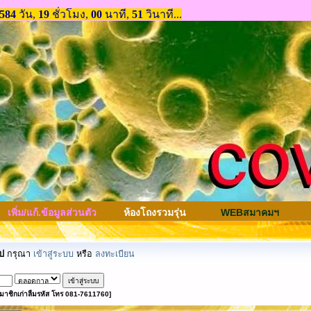
เพิ่ม/แก้.ข้อมูลส่วนตัว
ห้องโถงรวมรุ่น
WEBสมาคมฯ
ป
กรุณา
เข้าสู่ระบบ
หรือ
ลงทะเบียน
มาชิกเก่าลืมรหัส โทร 081-7611760]