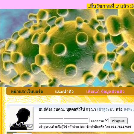
หน้าแรกเว็บบอร์ด
แนะนำตัว
เพิ่ม/แก้.ข้อมูลส่วนตัว
ยินดีต้อนรับคุณ,
บุคคลทั่วไป
กรุณา
เข้าสู่ระบบ
หรือ
ลงทะเ
เข้าสู่ระบบด้วยชื่อผู้ใช้ รหัสผ่าน
[สมาชิกเก่าลืมรหัส โทร 081-7611760]