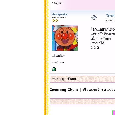
กระทู้: 66
dnopista
ใครสน
Full Member
«
ตอบ #5
โอว...อยากได้จั
แต่สงสัยต้องห
เพื่อการศึกษา
เราทำได้
อิ อิ อิ
ออฟไลน์
กระทู้: 329
หน้า: [
1
]
ขึ้นบน
Cmadong Chula
|
เรือนประจำรุ่น อบอุ่