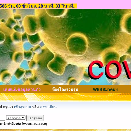
เพิ่ม/แก้.ข้อมูลส่วนตัว
ห้องโถงรวมรุ่น
WEBสมาคมฯ
ป
กรุณา
เข้าสู่ระบบ
หรือ
ลงทะเบียน
มาชิกเก่าลืมรหัส โทร 081-7611760]