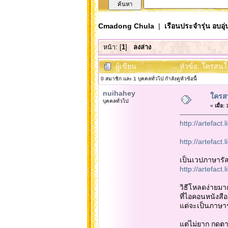
Cmadong Chula
|
เรือนประจำรุ่น อบอุ่
หน้า: [
1
]
ลงล่าง
ผู้เขียน
หัวข้อ: ใครสนใ
0 สมาชิก และ 1 บุคคลทั่วไป กำลังดูหัวข้อนี้
nuihahey
ใครสน
บุคคลทั่วไป
«
เมื่อ:
1
http://artefact
http://artefact
เป็นเวปภาษารัส
http://artefact
วิธีโหลดง่ายมาก
ที่ไอคอนหนังสือเ
แต่จะเป็นภาษาร
แต่ไม่ยาก กดต