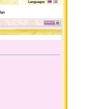
Languages
ือก