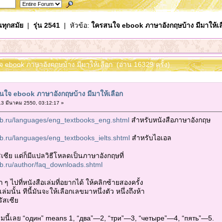
นทุกสมัย
|
รุ่น 2541
| หัวข้อ:
ใครสนใจ ebook ภาษาอังกฤษบ้าง มีมาให้เล
จ ebook ภาษาอังกฤษบ้าง มีมาให้เลือก (อ่าน 16329 ครั้ง)
ใจ ebook ภาษาอังกฤษบ้าง มีมาให้เลือก
3 มีนาคม 2550, 03:12:17 »
.lib.ru/languages/eng_textbooks_eng.shtml
สำหรับหนังสือภาษาอังกฤษ
.lib.ru/languages/eng_textbooks_ielts.shtml
สำหรับไอเอล
เซีย แต่ก็มีแปลวิธีโหลดเป็นภาษาอังกฤษที่
.lib.ru/author/faq_downloads.shtml
 ๆ ไปที่หนังสือเล่มที่อยากได้ ให้คลิกซ้ายสองครั้ง
ล่มนั้น ทีนี้มันจะให้เลือกเลขมาหนึ่งตัว หนึ่งถึงห้า
ัสเซีย
ามนี้เลย “один” means 1, “два”—2, “три”—3, “четыре”—4, “пять”—5.