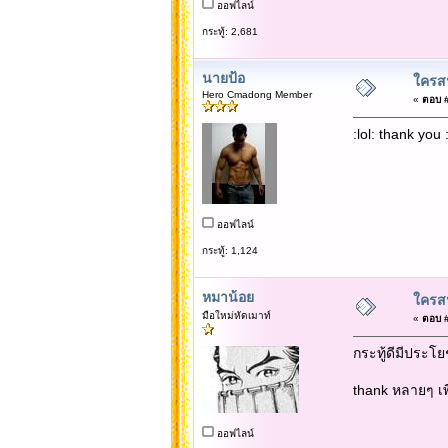
ออฟไลน์
กระทู้: 2,681
นายป้อ
ใครสน
Hero Cmadong Member
«
ตอบ #3
:lol: thank you :
ออฟไลน์
กระทู้: 1,124
หมาน้อย
ใครสน
มือใหม่หัดเมาท์
«
ตอบ #4
กระทู้ดีมีประโ
thank หลายๆ เพ
ออฟไลน์