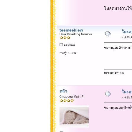
โหลดมาอ่านให้
teemeekiew
ใครสน
Hero Cmadong Member
«
ตอบ #1
ออฟไลน์
ขอบคุณค๊าบบบ 
กระทู้: 1,086
RCU82 ค๊าบบบ
หล้า
ใครสน
Cmadong พันธุ์แท้
«
ตอบ #2
ขอบคุณค่ะศิษย์