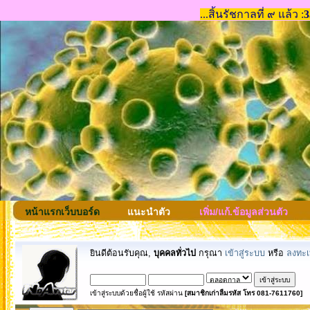
หน้าแรกเว็บบอร์ด
แนะนำตัว
เพิ่ม/แก้.ข้อมูลส่วนตัว
ยินดีต้อนรับคุณ,
บุคคลทั่วไป
กรุณา
เข้าสู่ระบบ
หรือ
ลงทะเ
เข้าสู่ระบบด้วยชื่อผู้ใช้ รหัสผ่าน
[สมาชิกเก่าลืมรหัส โทร 081-7611760]