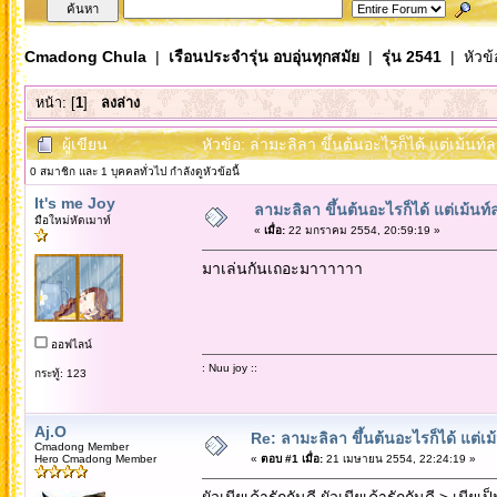
Cmadong Chula
|
เรือนประจำรุ่น อบอุ่นทุกสมัย
|
รุ่น 2541
| หัวข้
หน้า: [
1
]
ลงล่าง
ผู้เขียน
หัวข้อ: ลามะลิลา ขึ้นต้นอะไรก็ได้ แต่เม้น
0 สมาชิก และ 1 บุคคลทั่วไป กำลังดูหัวข้อนี้
It's me Joy
ลามะลิลา ขึ้นต้นอะไรก็ได้ แต่เม้น
มือใหม่หัดเมาท์
«
เมื่อ:
22 มกราคม 2554, 20:59:19 »
มาเล่นกันเถอะมาาาาาา
ออฟไลน์
: Nuu joy ::
กระทู้: 123
Aj.O
Re: ลามะลิลา ขึ้นต้นอะไรก็ได้ แต่
Cmadong Member
Hero Cmadong Member
«
ตอบ #1 เมื่อ:
21 เมษายน 2554, 22:24:19 »
ผัวเมียเค้ารักกันดี ผัวเมียเค้ารักกันดี > เมีย