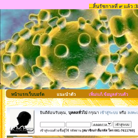
หน้าแรกเว็บบอร์ด
แนะนำตัว
เพิ่ม/แก้.ข้อมูลส่วนตัว
ยินดีต้อนรับคุณ,
บุคคลทั่วไป
กรุณา
เข้าสู่ระบบ
หรือ
ลงทะเ
เข้าสู่ระบบด้วยชื่อผู้ใช้ รหัสผ่าน
[สมาชิกเก่าลืมรหัส โทร 081-7611760]