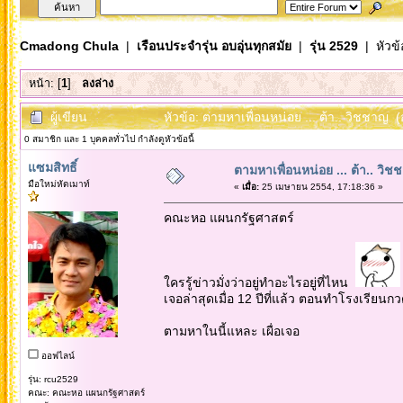
Cmadong Chula
|
เรือนประจำรุ่น อบอุ่นทุกสมัย
|
รุ่น 2529
| หัวข้
หน้า: [
1
]
ลงล่าง
ผู้เขียน
หัวข้อ: ตามหาเพื่อนหน่อย ... ต้า.. วิชชาญ (
0 สมาชิก และ 1 บุคคลทั่วไป กำลังดูหัวข้อนี้
แซมสิทธิ์
ตามหาเพื่อนหน่อย ... ต้า.. วิช
มือใหม่หัดเมาท์
«
เมื่อ:
25 เมษายน 2554, 17:18:36 »
คณะหอ แผนกรัฐศาสตร์
ใครรู้ข่าวมั่งว่าอยู่ทำอะไรอยู่ที่ไหน
เจอล่าสุดเมื่อ 12 ปีที่แล้ว ตอนทำโรงเรียนก
ตามหาในนี้แหละ เผื่อเจอ
ออฟไลน์
รุ่น: rcu2529
คณะ: คณะหอ แผนกรัฐศาสตร์