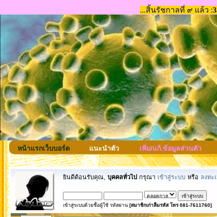
หน้าแรกเว็บบอร์ด
แนะนำตัว
เพิ่ม/แก้.ข้อมูลส่วนตัว
ยินดีต้อนรับคุณ,
บุคคลทั่วไป
กรุณา
เข้าสู่ระบบ
หรือ
ลงทะเ
เข้าสู่ระบบด้วยชื่อผู้ใช้ รหัสผ่าน
[สมาชิกเก่าลืมรหัส โทร 081-7611760]