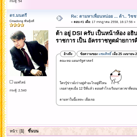
กระทู้: 54
ดร.มนตรี
Re: ตามหาเพื่อนหน่อย ... ต้า.. วิช
Cmadong พันธุ์แท้
«
ตอบ #1 เมื่อ:
17 กรกฎาคม 2558, 16:17:56 »
ต้า อยู่ DSI ครับ เป็นหน้าห้อง อ
ราชการ เป็น อัครราชทูตฝ่ายการศึก
อ้างถึง
ข้อความของ
แซมสิทธิ์
เมื่อ 25 เมษายน 
คณะหอ แผนกรัฐศาสตร์
ออฟไลน์
ใครรู้ข่าวมั่งว่าอยู่ทำอะไรอยู่ที่ไหน
เจอล่าสุดเมื่อ 12 ปีที่แล้ว ตอนทำโรงเรียนกวดวชาที่ดอน
กระทู้: 2,540
ตามหาในนี้แหละ เผื่อเจอ
หน้า: [
1
]
ขึ้นบน