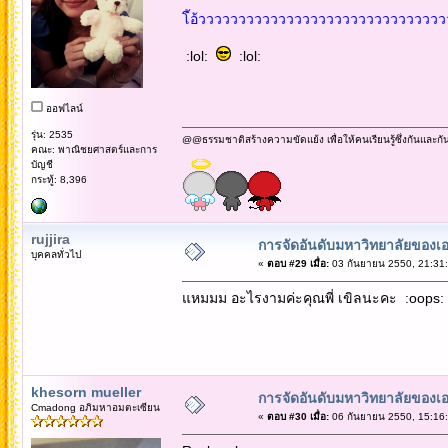
โ้อ้วววววววววววววววววววววววววววววววว
:lol:
:lol:
ออฟไลน์
รุ่น: 2535
@@ธรรมชาติสร้างความขัดแย้ง เพื่อให้คนเรียนรู้ซึ่งกันและกั
คณะ: พาณิชยศาสตร์และการ
บัญชี
กระทู้: 8,396
rujjira
การจัดอันดับมหาวิทยาลัยของเอ
บุคคลทั่วไป
«
ตอบ #29 เมื่อ:
03 กันยายน 2550, 21:31:
แหมมม อะไรงามค่ะคุณพี่ เขิลนะคะ :oops:
khesorn mueller
การจัดอันดับมหาวิทยาลัยของเอ
Cmadong อภิมหาอมตะเซียน
«
ตอบ #30 เมื่อ:
06 กันยายน 2550, 15:16: