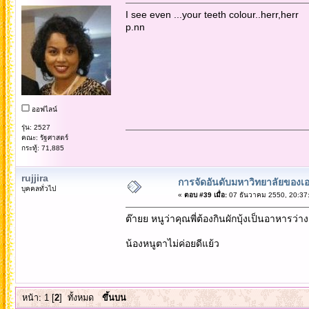
I see even ...your teeth colour..herr,herr
p.nn
ออฟไลน์
รุ่น: 2527
คณะ: รัฐศาสตร์
กระทู้: 71,885
rujjira
การจัดอันดับมหาวิทยาลัยของเอ
บุคคลทั่วไป
«
ตอบ #39 เมื่อ:
07 ธันวาคม 2550, 20:37
ต๊ายย หนูว่าคุณพี่ต้องกินผักบุ้งเป็นอาหารว่า
น้องหนูตาไม่ค่อยดีแย้ว
หน้า:
1
[
2
]
ทั้งหมด
ขึ้นบน