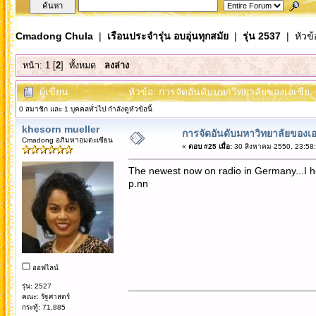
Cmadong Chula
|
เรือนประจำรุ่น อบอุ่นทุกสมัย
|
รุ่น 2537
| หัวข้
หน้า:
1
[
2
]
ทั้งหมด
ลงล่าง
ผู้เขียน
หัวข้อ: การจัดอันดับมหาวิทยาลัยของเอเชีย (
0 สมาชิก และ 1 บุคคลทั่วไป กำลังดูหัวข้อนี้
khesorn mueller
การจัดอันดับมหาวิทยาลัยของเอ
Cmadong อภิมหาอมตะเซียน
«
ตอบ #25 เมื่อ:
30 สิงหาคม 2550, 23:58:
The newest now on radio in Germany...I hea
p.nn
ออฟไลน์
รุ่น: 2527
คณะ: รัฐศาสตร์
กระทู้: 71,885