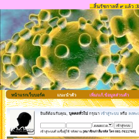
หน้าแรกเว็บบอร์ด
แนะนำตัว
เพิ่ม/แก้.ข้อมูลส่วนตัว
ยินดีต้อนรับคุณ,
บุคคลทั่วไป
กรุณา
เข้าสู่ระบบ
หรือ
ลงทะเ
เข้าสู่ระบบด้วยชื่อผู้ใช้ รหัสผ่าน
[สมาชิกเก่าลืมรหัส โทร 081-7611760]