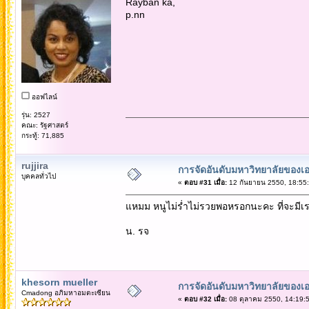
Rayban ka,
p.nn
ออฟไลน์
รุ่น: 2527
คณะ: รัฐศาสตร์
กระทู้: 71,885
rujjira
การจัดอันดับมหาวิทยาลัยของเอ
บุคคลทั่วไป
«
ตอบ #31 เมื่อ:
12 กันยายน 2550, 18:55:
แหมม หนูไม่ร่ำไม่รวยพอหรอกนะคะ ที่จะมีเร
น. รจ
khesorn mueller
การจัดอันดับมหาวิทยาลัยของเอ
Cmadong อภิมหาอมตะเซียน
«
ตอบ #32 เมื่อ:
08 ตุลาคม 2550, 14:19:5