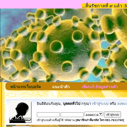
หน้าแรกเว็บบอร์ด
แนะนำตัว
เพิ่ม/แก้.ข้อมูลส่วนตัว
ยินดีต้อนรับคุณ,
บุคคลทั่วไป
กรุณา
เข้าสู่ระบบ
หรือ
ลงทะเ
เข้าสู่ระบบด้วยชื่อผู้ใช้ รหัสผ่าน
[สมาชิกเก่าลืมรหัส โทร 081-7611760]