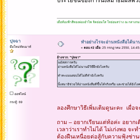
ประโยชน์ของการนั่งสมาธิมีผลพ่ว
เมื่อท้องฟ้าสีทองผ่องอำไพ จิตย่อมใส ใจย่อมสว่าง ณ กลางกม
ปุจฉา
ทำอย่างไรจะอ่านหนังสือได้นา
มือใหม่หัดเมาท์
«
ตอบ #2 เมื่อ:
25 กรกฎาคม 2550, 14:45:
อ้างจาก: "ปุจฉา"
นมัสสการครับ
อ่านหนังสือได้ไม่นานมีวิธีฝึกยังไงครับ
ทำคะแนนสอบได้ไม่ดีทำยังไงครับ
นั้งสมาธิช่วยให้อ่านหนังสือดีขึ้นได้จริงหรือ และช่วยได้ยังไงค
ออฟไลน์
กระทู้: 69
ลองศึกษาวิธีเพิ่มเติมดูนะคะ เผื่อจะ
ถาม – อยากเรียนแต่ท้อค่ะ อยากเ
เวลาว่าเราทำไม่ได้ ไม่เก่งพอ จะท
ต้องฝืนเหนื่อยต่อสู้กับความฟุ้งซ่า