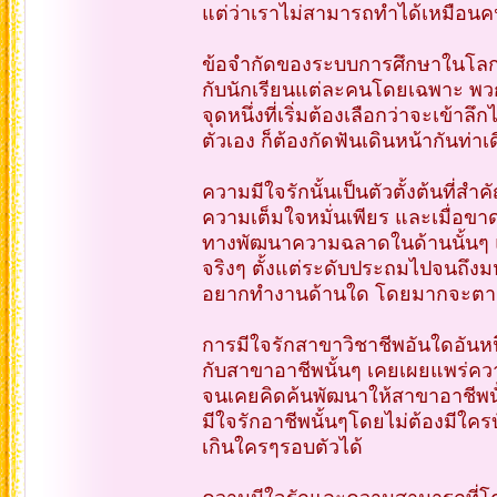
แต่ว่าเราไม่สามารถทำได้เหมือนคน
ข้อจำกัดของระบบการศึกษาในโลกมนุ
กับนักเรียนแต่ละคนโดยเฉพาะ พวกเ
จุดหนึ่งที่เริ่มต้องเลือกว่าจะเข้า
ตัวเอง ก็ต้องกัดฟันเดินหน้ากันท่าเ
ความมีใจรักนั้นเป็นตัวตั้งต้นท
ความเต็มใจหมั่นเพียร และเมื่อขา
ทางพัฒนาความฉลาดในด้านนั้นๆ แต่
จริงๆ ตั้งแต่ระดับประถมไปจนถึงมหา
อยากทำงานด้านใด โดยมากจะตามๆ
การมีใจรักสาขาวิชาชีพอันใดอันหนึ
กับสาขาอาชีพนั้นๆ เคยเผยแพร่ควา
จนเคยคิดค้นพัฒนาให้สาขาอาชีพนั้นๆ
มีใจรักอาชีพนั้นๆโดยไม่ต้องมีใค
เกินใครๆรอบตัวได้