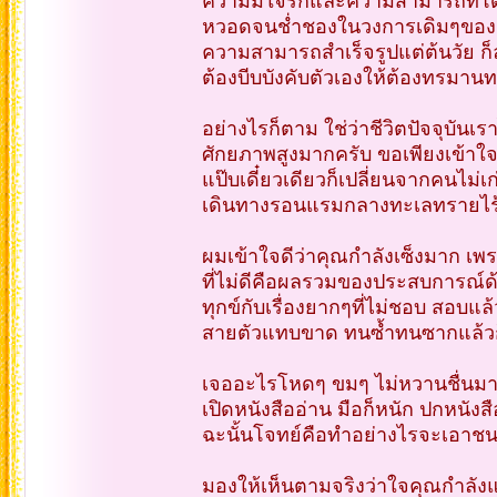
ความมีใจรักและความสามารถที่โดดเ
หวอดจนช่ำชองในวงการเดิมๆของตน 
ความสามารถสำเร็จรูปแต่ต้นวัย ก็ล
ต้องบีบบังคับตัวเองให้ต้องทรมานทร
อย่างไรก็ตาม ใช่ว่าชีวิตปัจจุบันเ
ศักยภาพสูงมากครับ ขอเพียงเข้าใจก
แป๊บเดี๋ยวเดียวก็เปลี่ยนจากคนไม
เดินทางรอนแรมกลางทะเลทรายไร้จุด
ผมเข้าใจดีว่าคุณกำลังเซ็งมาก เพรา
ที่ไม่ดีคือผลรวมของประสบการณ์ด
ทุกข์กับเรื่องยากๆที่ไม่ชอบ สอบแล
สายตัวแทบขาด ทนซ้ำทนซากแล้วก็เหม
เจออะไรโหดๆ ขมๆ ไม่หวานชื่นมา ก็
เปิดหนังสืออ่าน มือก็หนัก ปกหนัง
ฉะนั้นโจทย์คือทำอย่างไรจะเอาชนะค
มองให้เห็นตามจริงว่าใจคุณกำลังแข็