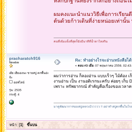
หลักปักฐานหยั่งรากลึกอย่างถอนไม่
ผมคงแนะนำแนววิธีเพื่อการเรียนดีทั
ต้นด้วยก้าวเดินที่ง่ายหน่อยเท่านั้
คนที่เข้มแข็งที่สุดก็ยังมีนาทีที่น้ำตาไหลริน
pracharatch916
Re: ทำอย่างไรจะอ่านหนังสือได
Newbie
«
ตอบ #3 เมื่อ:
07 พฤษภาคม 2559, 02:43:
เฮ้ย เฮียเองนะ ขายสบู่ ตกพื้นอ่ะ
ผมว่าการอ่าน ก็ลองอ่าน แบบเร็วๆ ไม้ต้อง 
จ้ะ
งานอ่าน เป็น งานอดิเรกนะครับ ค่อยๆ เก็บ De
ออฟไลน์
เพราะ ทรัพยากรณ์ สำคัญคือเรื่องของเวลาค
รุ่น: 2535
กระทู้: 4
มาดูพัฒนาการของสบู่เหลวเป๋ววววว !! อย่าทำสบู่ตกพื้นในโรง
หน้า: [
1
]
ขึ้นบน