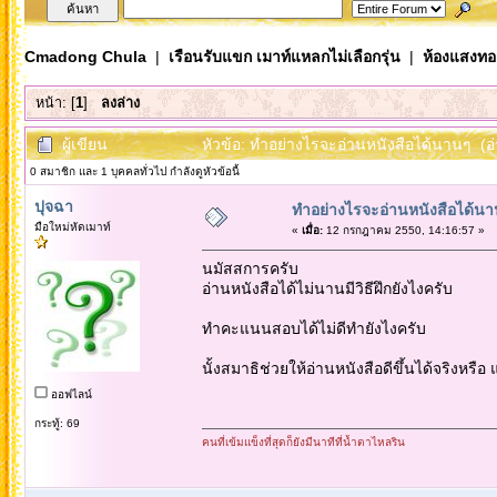
Cmadong Chula
|
เรือนรับแขก เมาท์แหลกไม่เลือกรุ่น
|
ห้องแสงทอ
หน้า: [
1
]
ลงล่าง
ผู้เขียน
หัวข้อ: ทำอย่างไรจะอ่านหนังสือได้นานๆ (อ่
0 สมาชิก และ 1 บุคคลทั่วไป กำลังดูหัวข้อนี้
ปุจฉา
ทำอย่างไรจะอ่านหนังสือได้น
มือใหม่หัดเมาท์
«
เมื่อ:
12 กรกฎาคม 2550, 14:16:57 »
นมัสสการครับ
อ่านหนังสือได้ไม่นานมีวิธีฝึกยังไงครับ
ทำคะแนนสอบได้ไม่ดีทำยังไงครับ
นั้งสมาธิช่วยให้อ่านหนังสือดีขึ้นได้จริงหรือ
ออฟไลน์
กระทู้: 69
คนที่เข้มแข็งที่สุดก็ยังมีนาทีที่น้ำตาไหลริน