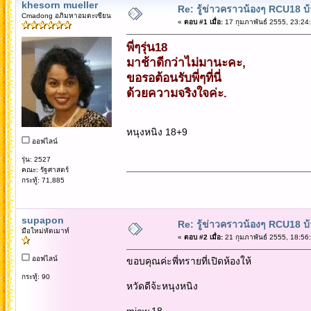
khesorn mueller
Re: รู้ข่าวคราวน้องๆ RCU18 บ้า
Cmadong อภิมหาอมตะเซียน
«
ตอบ #1 เมื่อ:
17 กุมภาพันธ์ 2555, 23:24
พี่ๆรุ่น18
มาช้าดีกว่าไม่มานะคะ,
ขอรอต้อนรับพี่ๆที่นี่
ด้วยความจริงใจค่ะ.
หนุงหนิง 18+9
ออฟไลน์
รุ่น: 2527
คณะ: รัฐศาสตร์
กระทู้: 71,885
supapon
Re: รู้ข่าวคราวน้องๆ RCU18 บ้า
มือใหม่หัดเมาท์
«
ตอบ #2 เมื่อ:
21 กุมภาพันธ์ 2555, 18:56
ออฟไลน์
ขอบคุณค่ะพี่ทรายที่เปิดห้องให้
กระทู้: 90
หวัดดีจ้ะหนุงหนิง
miew.18