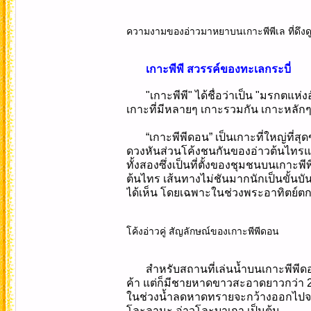
ความงามของอ่าวมาหยาบนเกาะพีพีเล ที่ดึงดูด
เกาะพีพี สวรรค์ของทะเลกระบี่
"เกาะพีพี" ได้ชื่อว่าเป็น "มรกตแห่ง
เกาะที่มีหลายๆ เกาะรวมกัน เกาะหลักๆ ท
“เกาะพีพีดอน” เป็นเกาะที่ใหญ่ที่สุดของ
ดวงหันส่วนโค้งชนกันของอ่าวต้นไทรแ
ทั้งสองซึ่งเป็นที่ตั้งของชุมชนบนเกาะ
ต้นไทร เส้นทางไม่ชันมากนักเป็นขั้นบั
ได้เห็น โดยเฉพาะในช่วงพระอาทิตย์ตก
โค้งอ่าวคู่ สัญลักษณ์ของเกาะพีพีดอน
สำหรับสถานที่เล่นน้ำบนเกาะพีพีดอนน
ค้า แต่ก็มีชายหาดขาวสะอาดยาวกว่า 2 ก
ในช่วงน้ำลดหาดทรายจะกว้างออกไปจนเกื
โละลานะ อ่าวโละบาเกา เป็นต้น