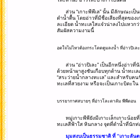
ส่วน “เกาะพีพีเล” นั้น มีลักษณะเ
ดำน้ำตื้น โดยอ่าวที่มีชื่อเสียงที่สุดข
ละเอียด น้ำทะเลใสแจ๋วน่าลงไปแหวกว่า
สัมผัสความงามนี้
อดใจไม่ไหวต้องกระโดดตูมลงน้ำ ที่อ่าวปิเละ 
ส่วน “อ่าวปิเละ” เป็นอีกหนึ่งอ่าวท
ด้วยหน้าผาสูงชันเกือบทุกด้าน น้ำทะเ
“สระว่ายน้ำกลางทะเล” และสำหรับคนรัก
ทะเลที่สวยงาม หรือจะเป็นเกาะบิดะใน แ
บรรยากาศสบายๆ ที่อ่าวโละดาลัม พีพีดอน
หมู่เกาะพีพียังมีเกาะเล็กเกาะน้อย
ทะเลสีฟ้าใส หินกลาง จุดที่ดำน้ำที่นั
มุมสงบเป็นธรรมชาติ ที่ “เกาะลันต