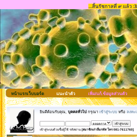
หน้าแรกเว็บบอร์ด
แนะนำตัว
เพิ่ม/แก้.ข้อมูลส่วนตัว
ยินดีต้อนรับคุณ,
บุคคลทั่วไป
กรุณา
เข้าสู่ระบบ
หรือ
ลงทะเ
เข้าสู่ระบบด้วยชื่อผู้ใช้ รหัสผ่าน
[สมาชิกเก่าลืมรหัส โทร 081-7611760]