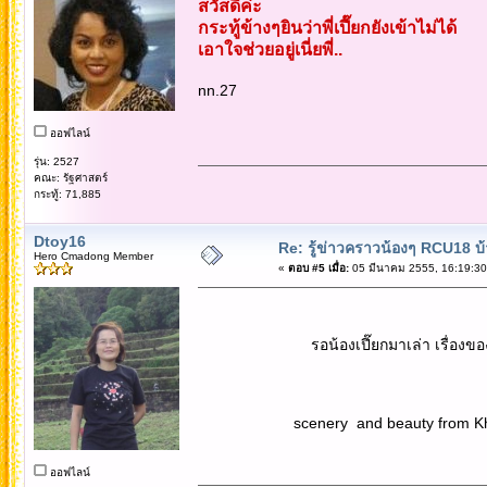
สวัสดีค่ะ
กระทู้ข้างๆยินว่าพี่เปี๊ยกยังเข้าไม่ได้
เอาใจช่วยอยู่เนี่ยพี่..
nn.27
ออฟไลน์
รุ่น: 2527
คณะ: รัฐศาสตร์
กระทู้: 71,885
Dtoy16
Re: รู้ข่าวคราวน้องๆ RCU18 บ้า
Hero Cmadong Member
«
ตอบ #5 เมื่อ:
05 มีนาคม 2555, 16:19:30
รอน้องเปี๊ยกมาเล่า เรื่องของค
scenery and beauty from Khao K
ออฟไลน์