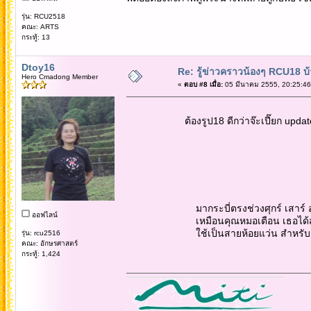
รุ่น: RCU2518
คณะ: ARTS
กระทู้: 13
Dtoy16
Re: รู้ข่าวคราวน้องๆ RCU18 บ้า
Hero Cmadong Member
«
ตอบ #8 เมื่อ:
05 มีนาคม 2555, 20:25:46
ต้องรูป18 ดีกว่าจ๊ะเปี๊ยก update กัน
มากระบี่ตรงช่วงศุกร์ เสาร์ อาทิตย
ออฟไลน์
เหมือนคุณหมอเตือน เธอได้สร้อยคร
ใช้เป็นสายห้อยแว่น สำหรับลูกค
รุ่น: rcu2516
คณะ: อักษรศาสตร์
กระทู้: 1,424