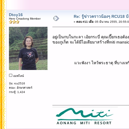
Dtoy16
Re: รู้ข่าวคราวน้องๆ RCU18 บ้า
Hero Cmadong Member
«
ตอบ #11 เมื่อ:
05 มีนาคม 2555, 20:55:0
อยู่เป็นกบในกะลา เอ้ยกระบี่ คุณเปี๊ยกเธอต้อง
ของภูเก็ต จะได้มีไอเดียมาสร้างที่miti m
แวะพังงา ไหว้พระธาตุ ที่บางเหรียง ท
ออฟไลน์
รุ่น: rcu2516
คณะ: อักษรศาสตร์
กระทู้: 1,424