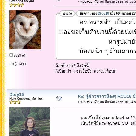
Cmadong พันธุ์แท้
«
ตอบ #16 เมื่อ:
06 มีนาคม 2555, 09:23:3
อ้างถึง
ข้อความของ
Dtoy16
เมื่อ 06 มีนาคม 25
ดร.ทรายจ๋า เป็นอะไรที่เรื้
และขอเก็บสำนวนนี้ด้วยน่ะเพ
หารูปมายั่วน้ำลา
น้องหนิง ปูม้าแถวกระบี่
ออฟไลน์
กระทู้: 4,838
ต้อยก็เถอะ! ถึงวัยนี้
ก็เรียกว่า 'รวยเรื้อรัง' ล่ะน่ะเพื่อน!
Dtoy16
Re: รู้ข่าวคราวน้องๆ RCU18 บ้า
Hero Cmadong Member
«
ตอบ #17 เมื่อ:
06 มีนาคม 2555, 09:24:5
คุณเปี๊ยกไปคุมงานก่อสร้าง ?? ไปทำบุญ
เป็นวัดที่มีพระ จบวศบ.CU รุ่นไหน ต