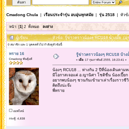
Cmadong Chula
|
เรือนประจำรุ่น อบอุ่นทุกสมัย
|
รุ่น 2518
| หัวข้
หน้า: [
1
]
2
ทั้งหมด
ลงล่าง
ผู้เขียน
หัวข้อ: รู้ข่าวคราวน้องๆ RCU18 บ้างมั๊ย (อ่
0 สมาชิก และ 1 บุคคลทั่วไป กำลังดูหัวข้อนี้
ทราย 16
รู้ข่าวคราวน้องๆ RCU18 บ้างมั
Cmadong พันธุ์แท้
«
เมื่อ:
17 กุมภาพันธ์ 2555, 16:23:41 »
น้องๆ RCU18 ... ห่างกัน 2 ปีที่น้องเดินตามหล
มีโอกาสเจอแค่ อ.ญานิศา โชติชื่น น้องเปี๊ย
อยากพบน้องๆ ชวนกันเข้ามาเล่าเรื่องราวชีวิตให
คิดถึงน่ะจ๊ะ
พี่ทราย
ออฟไลน์
กระทู้: 4,838