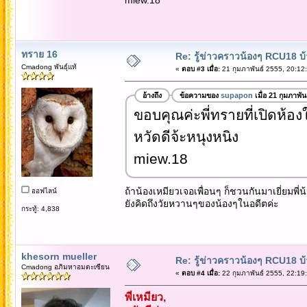
ทราย 16
Re: รู้ข่าวคราวน้องๆ RCU18 บ้า
Cmadong พันธุ์แท้
«
ตอบ #3 เมื่อ:
21 กุมภาพันธ์ 2555, 20:12
อ้างถึง
ข้อความของ
supapon
เมื่อ 21 กุมภาพั
ขอบคุณค่ะพี่ทรายที่เปิดห้องใ
หวัดดีจ้ะหนุงหนิง
miew.18
ถ้าน้องเหมียวเจอเพื่อนๆ ก็ชวนกันมาเยี่ยมพี่น้อ
ออฟไลน์
ยังคิดถึงวัยหวานๆของน้องๆในอดีตค่ะ
กระทู้: 4,838
khesorn mueller
Re: รู้ข่าวคราวน้องๆ RCU18 บ้า
Cmadong อภิมหาอมตะเซียน
«
ตอบ #4 เมื่อ:
22 กุมภาพันธ์ 2555, 22:19
พี่เหมียว,