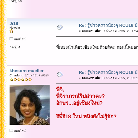
กระทู้: 90
Ji18
Re: รู้ข่าวคราวน้องๆ RCU18 บ้า
Newbie
«
ตอบ #21 เมื่อ:
07 มีนาคม 2555, 23:17:4
ออฟไลน์
พี่เหยงนำเที่ยวเชียงใหม่ด้วยสิคะ ตอนนี้หม
กระทู้: 4
khesorn mueller
Re: รู้ข่าวคราวน้องๆ RCU18 บ้า
Cmadong อภิมหาอมตะเซียน
«
ตอบ #22 เมื่อ:
07 มีนาคม 2555, 23:33:1
พี่จิ,
พี่จิราภรณ์รึปล่าวคะ?
อักษร...อยู่เชียงใหม่?
รึพี่จิ18 ใหม่ หนิงยังไม่รู้จัก?
ออฟไลน์