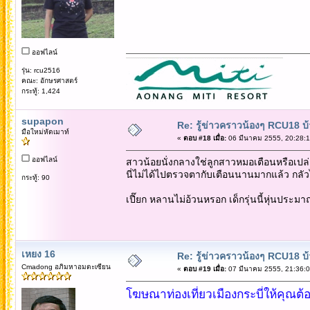
ออฟไลน์
รุ่น: rcu2516
คณะ: อักษรศาสตร์
กระทู้: 1,424
supapon
Re: รู้ข่าวคราวน้องๆ RCU18 บ้า
มือใหม่หัดเมาท์
«
ตอบ #18 เมื่อ:
06 มีนาคม 2555, 20:28:1
ออฟไลน์
สาวน้อยนั่งกลางใช่ลูกสาวหมอเตือนหรือเปล่า 
นี่ไม่ได้ไปตรวจตากับเตือนนานมากแล้ว กลัว
กระทู้: 90
เปี๊ยก หลานไม่อ้วนหรอก เด็กรุ่นนี้หุ่นประม
เหยง 16
Re: รู้ข่าวคราวน้องๆ RCU18 บ้า
Cmadong อภิมหาอมตะเซียน
«
ตอบ #19 เมื่อ:
07 มีนาคม 2555, 21:36:0
โฆษณาท่องเที่ยวเมืองกระบี่ให้คุณต้