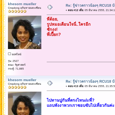
khesorn mueller
Re: รู้ข่าวคราวน้องๆ RCU18 บ้า
Cmadong อภิมหาอมตะเซียน
«
ตอบ #12 เมื่อ:
05 มีนาคม 2555, 21:34:1
พี่ต้อย,
รูปหมอเตือนใจนี่..ใครอีก
ชักงง!
พี่เปี๊ยก?
ออฟไลน์
รุ่น: 2527
คณะ: รัฐศาสตร์
กระทู้: 71,885
khesorn mueller
Re: รู้ข่าวคราวน้องๆ RCU18 บ้า
Cmadong อภิมหาอมตะเซียน
«
ตอบ #13 เมื่อ:
05 มีนาคม 2555, 21:35:5
ไปทานปูกันที่ตรงไหนง่ะพี่?
แถบพังงาพวกเราชอบขับไปเที่ยวกันค่ะ