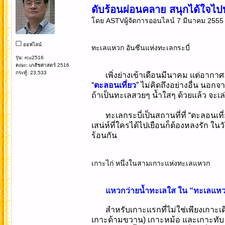
ดับร้อนผ่อนคลาย สนุกได้ใจไปทะ
โดย ASTVผู้จัดการออนไลน์ 7 มีนาคม 2555 
ออฟไลน์
ทะเลแหวก อันซีนแห่งทะเลกระบี่
รุ่น: rcu2516
คณะ: เภสัชศาสตร์ 2516
กระทู้: 23,533
เพิ่งย่างเข้าเดือนมีนาคม แต่อากา
“
ตะลอนเที่ยว
” ไม่คิดถึงอย่างอื่น นอก
ถ้าเป็นทะเลสวยๆ น้ำใสๆ ด้วยแล้ว จะเล่น
ทะเลกระบี่เป็นสถานที่ที่ “ตะลอนเท
เสน่ห์ที่ใครได้ไปเยือนก็ต้องหลงรัก ใน
ร้อนกัน
เกาะไก่ หนึ่งในสามเกาะแห่งทะเลแหวก
แหวกว่ายน้ำทะเลใส ใน “ทะเลแห
สำหรับเกาะแรกที่ไม่ใช่เพียงเกาะเ
เกาะด้ามขวาน) เกาะหม้อ และเกาะทับ เ