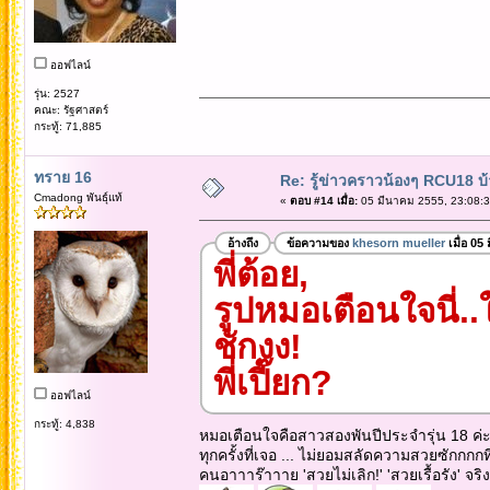
ออฟไลน์
รุ่น: 2527
คณะ: รัฐศาสตร์
กระทู้: 71,885
ทราย 16
Re: รู้ข่าวคราวน้องๆ RCU18 บ้า
Cmadong พันธุ์แท้
«
ตอบ #14 เมื่อ:
05 มีนาคม 2555, 23:08:3
อ้างถึง
ข้อความของ
khesorn mueller
เมื่อ 05
พี่ต้อย,
รูปหมอเตือนใจนี่..
ชักงง!
พี่เปี๊ยก?
ออฟไลน์
กระทู้: 4,838
หมอเตือนใจคือสาวสองพันปีประจำรุ่น 18 ค่
ทุกครั้งที่เจอ ... ไม่ยอมสลัดความสวยซักกกกท
คนอาาาร๊าาาย 'สวยไม่เลิก!' 'สวยเรื้อรัง' จริ