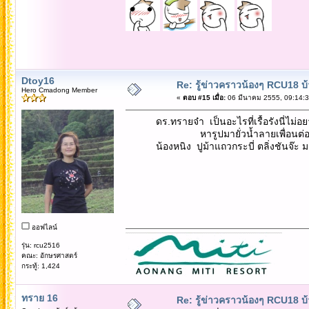
Dtoy16
Re: รู้ข่าวคราวน้องๆ RCU18 บ้า
Hero Cmadong Member
«
ตอบ #15 เมื่อ:
06 มีนาคม 2555, 09:14:3
ดร.ทรายจ๋า เป็นอะไรที่เรื้อรังนี่ไม่อยากเ
หารูปมายั่วน้ำลายเพื่อนต่
น้องหนิง ปูม้าแถวกระบี่ ตลิ่งชันจ๊ะ 
ออฟไลน์
รุ่น: rcu2516
คณะ: อักษรศาสตร์
กระทู้: 1,424
ทราย 16
Re: รู้ข่าวคราวน้องๆ RCU18 บ้า