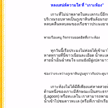
หลงเสน่ห์ความใส ที่ “เกาะห้อง”
เกาะที่ไม่น่าพลาดในทะเลกระบี่อีกแห
บริเวณรอบหาดเป็นภูเขาหินชันล้อมรอบ
หลบคลื่นหลบลมของเรือชาวประมงยาม
พายเรือแคนู กิจกรรมยอดฮิตที่เกาะห้อง
ทุกวันนี้เรือประมงไม่ค่อยได้เข้า
หาดทรายที่นี่ขาวเนียนละเอียด น้ำทะ
สายน้ำเย็นฉ่ำสมใจ แถมยังมีฝูงปลามาว่
ช่องว่างระหว่างภูเขาหินปูนดูราวกับประตู
เกาะห้องไม่ได้มีดีเพียงแค่หาดสวยน
ด้านหนึ่งของเกาะมีลักษณะเป็นสระธรร
(Lagoon) หรือทะเลใน เราสามารถพายเร
น้ำเข้าไปชมดาวทะเล (หรือที่เรามักเรี