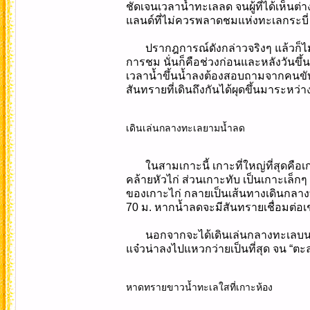
ชัดเจนเวลาน้ำทะเลลด จนผู้ที่ได้เห็นต
แลนด์ที่ไม่ควรพลาดชมแห่งทะเลกระบี่
ปรากฎการณ์ดังกล่าวจริงๆ แล้วก็ไม่ใ
การชม นั่นก็คือช่วงก่อนและหลังวันขึ้น 
เวลาน้ำขึ้นน้ำลงต้องสอบถามจากคนขั
สันทรายที่เดินถึงกันได้ผุดขึ้นมาระหว
เดินเล่นกลางทะเลยามน้ำลด
ในสามเกาะนี้ เกาะที่ใหญ่ที่สุดคือ
คล้ายหัวไก่ ส่วนเกาะทับ เป็นเกาะเล็
ของเกาะไก่ กลายเป็นเส้นทางเดินกลางท
70 ม. หากน้ำลดจะมีสันทรายเชื่อมต่อเ
นอกจากจะได้เดินเล่นกลางทะเลบนเส้
แจ๋วน่าลงไปแหวกว่ายเป็นที่สุด จน “ตะล
หาดทรายขาวน้ำทะเลใสที่เกาะห้อง