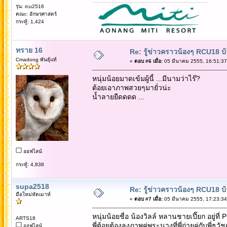
รุ่น: rcu2516
คณะ: อักษรศาสตร์
กระทู้: 1,424
ทราย 16
Re: รู้ข่าวคราวน้องๆ RCU18 บ้า
Cmadong พันธุ์แท้
«
ตอบ #6 เมื่อ:
05 มีนาคม 2555, 16:51:37
หนุ่มน้อยมาดเข้มผู้นี้ ...มีนามว่าไร๊?
ต้อยเอาภาพสวยๆมายั่วน่ะ
น้ำลายยืดดดด ...
ออฟไลน์
กระทู้: 4,838
supa2518
Re: รู้ข่าวคราวน้องๆ RCU18 บ้า
มือใหม่หัดเมาท์
«
ตอบ #7 เมื่อ:
05 มีนาคม 2555, 17:23:34
หนุ่มน้อยชื่อ น้องวิลล์ หลานชายเปี๊ยก อยู่ที่ 
ARTS18
พี่ต้อยต้องลงภาพคู่พระนางที่พี่ถ่ายคู่กับพี่
ออฟไลน์