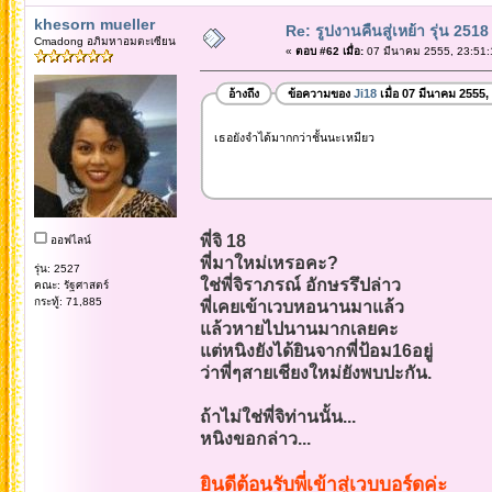
khesorn mueller
Re: รูปงานคืนสู่เหย้า รุ่น 2518
Cmadong อภิมหาอมตะเซียน
«
ตอบ #62 เมื่อ:
07 มีนาคม 2555, 23:51:
อ้างถึง
ข้อความของ
Ji18
เมื่อ 07 มีนาคม 2555,
เธอยังจำได้มากกว่าชั้นนะเหมียว
พี่จิ 18
ออฟไลน์
พี่มาใหม่เหรอคะ?
รุ่น: 2527
ใช่พี่จิราภรณ์ อักษรรึปล่าว
คณะ: รัฐศาสตร์
กระทู้: 71,885
พี่เคยเข้าเวบหอนานมาแล้ว
แล้วหายไปนานมากเลยคะ
แต่หนิงยังได้ยินจากพี่ป้อม16อยู่
ว่าพี่ๆสายเชียงใหม่ยังพบปะกัน.
ถ้าไม่ใช่พี่จิท่านนั้น...
หนิงขอกล่าว...
ยินดีต้อนรับพี่เข้าสู่เวบบอร์ดค่ะ