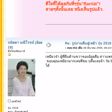
ดีใจที่ได้คุยกับพี่ๆรุ่น"Rarität"!
สวยๆทั้งนั้นเลย หนิงเห็นรูปแล้ว.
ปนัดดา มณีโรจน์ (อ้อย
Re: รูปงานคืนสู่เหย้า รุ่น 2518
18)
«
ตอบ #63 เมื่อ:
08 มีนาคม 2555, 09:10:
มือใหม่หัดเมาท์
เหมียวจ๋า ผู้ที่ยืนด้านขวาของอ้อยคือ สาวแพ
ขอบคุณเหมียวมากเลยที่ชม ปลื้มเลยจ้า วัย 5 
ได้
ออฟไลน์
รุ่น: 2518
คณะ: อักษรศาสตร์