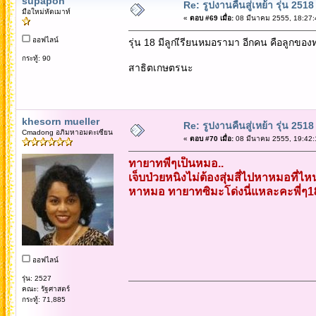
supapon
Re: รูปงานคืนสู่เหย้า รุ่น 2518
มือใหม่หัดเมาท์
«
ตอบ #69 เมื่อ:
08 มีนาคม 2555, 18:27:
ออฟไลน์
รุ่น 18 มีลูกเีรียนหมอรามา อีกคน คือลูกของท
กระทู้: 90
สาธิตเกษตรนะ
khesorn mueller
Re: รูปงานคืนสู่เหย้า รุ่น 2518
Cmadong อภิมหาอมตะเซียน
«
ตอบ #70 เมื่อ:
08 มีนาคม 2555, 19:42:
ทายาทพี่ๆเป็นหมอ..
เจ็บป่วยหนิงไม่ต้องสุ่มสี่ไปหาหมอที่ไ
หาหมอ ทายาทซิมะโด่งนี่แหละคะพี่ๆ1
ออฟไลน์
รุ่น: 2527
คณะ: รัฐศาสตร์
กระทู้: 71,885