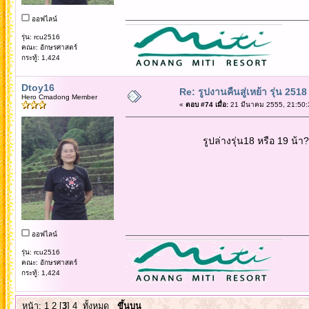
ออฟไลน์
รุ่น: rcu2516
คณะ: อักษรศาสตร์
กระทู้: 1,424
Dtoy16
Re: รูปงานคืนสู่เหย้า รุ่น 2518
Hero Cmadong Member
«
ตอบ #74 เมื่อ:
21 มีนาคม 2555, 21:50:
รูปล่างรุ่น18 หรือ 19 น้า?
ออฟไลน์
รุ่น: rcu2516
คณะ: อักษรศาสตร์
กระทู้: 1,424
หน้า:
1
2
[
3
]
4
ทั้งหมด
ขึ้นบน