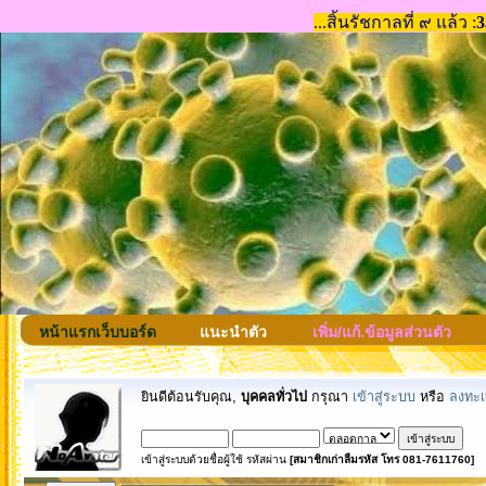
หน้าแรกเว็บบอร์ด
แนะนำตัว
เพิ่ม/แก้.ข้อมูลส่วนตัว
ยินดีต้อนรับคุณ,
บุคคลทั่วไป
กรุณา
เข้าสู่ระบบ
หรือ
ลงทะเ
เข้าสู่ระบบด้วยชื่อผู้ใช้ รหัสผ่าน
[สมาชิกเก่าลืมรหัส โทร 081-7611760]