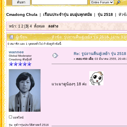
Cmadong Chula
|
เรือนประจำรุ่น อบอุ่นทุกสมัย
|
รุ่น 2518
| หัวข้
หน้า:
1
2
[
3
]
4
ทั้งหมด
ลงล่าง
ผู้เขียน
หัวข้อ: รูปงานคืนสู่เหย้า รุ่น 2518 (อ่าน 935
0 สมาชิก และ 1 บุคคลทั่วไป กำลังดูหัวข้อนี้
wannee
Re: รูปงานคืนสู่เหย้า รุ่น 2518
Global Moderator
«
ตอบ #50 เมื่อ:
03 มีนาคม 2555, 20:46:
Cmadong พันธุ์แท้
แวะมาดูน้องๆ 18 ค่ะ
ออฟไลน์
รุ่น: จุฬาฯรุ่นประวัติศาสตร์ 2516