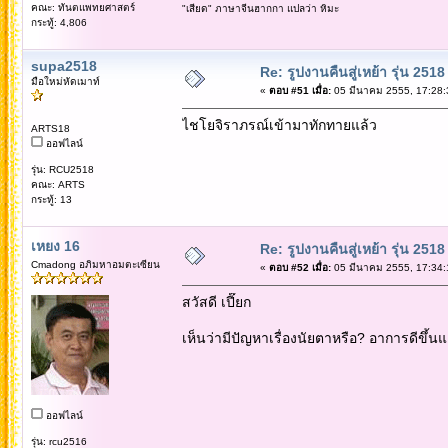
คณะ: ทันตแพทยศาสตร์
"เสียด" ภาษาจีนฮากกา แปลว่า หิมะ
กระทู้: 4,806
supa2518
Re: รูปงานคืนสู่เหย้า รุ่น 2518
มือใหม่หัดเมาท์
«
ตอบ #51 เมื่อ:
05 มีนาคม 2555, 17:28:
ไชโยจิราภรณ์เข้ามาทักทายแล้ว
ARTS18
ออฟไลน์
รุ่น: RCU2518
คณะ: ARTS
กระทู้: 13
เหยง 16
Re: รูปงานคืนสู่เหย้า รุ่น 2518
Cmadong อภิมหาอมตะเซียน
«
ตอบ #52 เมื่อ:
05 มีนาคม 2555, 17:34:
สวัสดี เปี๊ยก
เห็นว่ามีปัญหาเรื่องนัยตาหรือ? อาการดีขึ้นแ
ออฟไลน์
รุ่น: rcu2516