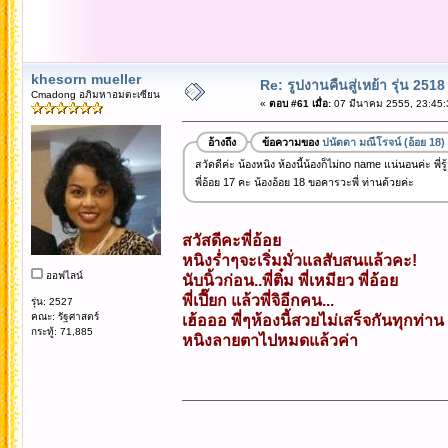
khesorn mueller
Re: รูปงานคืนสู่เหย้า รุ่น 2518
Cmadong อภิมหาอมตะเซียน
«
ตอบ #61 เมื่อ:
07 มีนาคม 2555, 23:45:
อ้างถึง
ข้อความของ
ปนัดดา มณีโรจน์ (อ้อย 18)
สวัดดีค่ะ น้องหนิง ห้องนี้น้องก็ไม่no name แน่นอนค่ะ พี่
พี่อ้อย 17 คะ น้องอ้อย 18 ขอคารวะพี่ ท่านด้วยค่ะ
สวัสดีคะพี่อ้อย
หนิงร่ำๆจะเริ่มมั่วแลสับสนแล้วคะ!
ออฟไลน์
นับนิ้วก่อน..พี่ติ๋ม พี่เหมียว พี่อ้อย
พี่เปี๊ยก แล้วพี่จิอีกคน...
รุ่น: 2527
คณะ: รัฐศาสตร์
เฮ้อออ พี่ๆห้องนี้สวยไม่เสร็จกันทุกท่าน
กระทู้: 71,885
หนิงลายตาไปหมดแล้วค่า