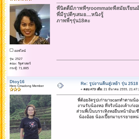
พี่นิตตี้มีภาพพี่ๆroommateพี่สมัยเรียนม
พี่มีรูปดีๆเสมอ....หนิงรู้
ภาพพี่ๆรุ่น18คะ
ออฟไลน์
รุ่น: 2527
คณะ: รัฐศาสตร์
กระทู้: 71,885
Dtoy16
Re: รูปงานคืนสู่เหย้า รุ่น 2518
Hero Cmadong Member
«
ตอบ #73 เมื่อ:
21 มีนาคม 2555, 21:47:
พี่ต้อยงัดรูปเก่ามาscanทำตามน้องหนิ
งานรับน้องหอ ที่จริงน้องเค้าเก่งอยู่แ
ส่วนพี่เป็นบรรเทิงหอยืนหน้ามันเชี
น้องอ้อย น้องเปี๊ยกมาบรรยายหน่อย