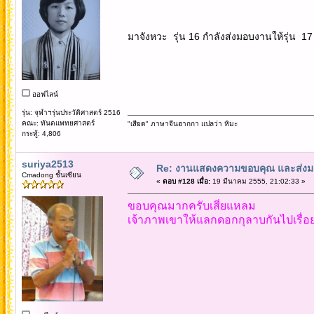
มาจังหวะ รุ่น 16 กำลังส่งมอบงานให้รุ่น 1
ออฟไลน์
รุ่น: จุฬาฯรุ่นประวัติศาสตร์ 2516
คณะ: ทันตแพทยศาสตร์
"เสียด" ภาษาจีนฮากกา แปลว่า หิมะ
กระทู้: 4,806
suriya2513
Re: งานแสดงความขอบคุณ และส่งมอ
Cmadong ชั้นเซียน
«
ตอบ #128 เมื่อ:
19 มีนาคม 2555, 21:02:33 »
ขอบคุณมากครับเสี่ยแหลม
เจ้าภาพเขาให้แลกดอกกุลาบกันไปเรื่