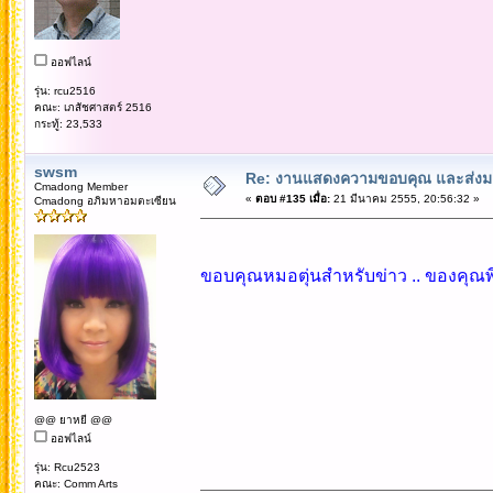
ออฟไลน์
รุ่น: rcu2516
คณะ: เภสัชศาสตร์ 2516
กระทู้: 23,533
swsm
Re: งานแสดงความขอบคุณ และส่งมอ
Cmadong Member
«
ตอบ #135 เมื่อ:
21 มีนาคม 2555, 20:56:32 »
Cmadong อภิมหาอมตะเซียน
ขอบคุณหมอตุ่นสำหรับข่าว .. ของคุณพี
@@ ยาหยี @@
ออฟไลน์
รุ่น: Rcu2523
คณะ: Comm Arts