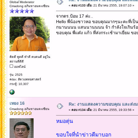
Global Moderator
«
ตอบ #133 เมื่อ:
21 มีนาคม 2555, 19:07:10 »
Cmadong อภิมหาอมตะเซียน
จากดร.ป้อม 17 ค่ะ..
Hello พี่น้องชาวหอ ขอบคุณมากๆนะคะที่เป็นห
กนานนนน แสนนานนนน จ้า กำลังใจเกินร้อย
ขอบคุณ พี่แต๋ง แก้ว ที่ส่งกระเช้ามาเยี่ยม ขอบ
คิดดี พูดดี ทำดี คบคนดี อยู่ใน
สถานที่ดีดี
ออฟไลน์
รุ่น: 2525
คณะ: สัตวแพทยศาสตร์
กระทู้: 10,307
เหยง 16
Re: งานแสดงความขอบคุณ และส่งมอ
Cmadong อภิมหาอมตะเซียน
«
ตอบ #134 เมื่อ:
21 มีนาคม 2555, 19:33:56 »
หมอตุ่น
ขอบใจที่นำข่าวดีมาบอก