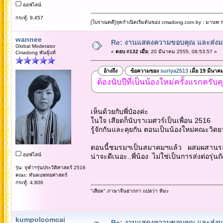
ออฟไลน์
กระทู้: 9,457
[โบราณคดี]จุดกำเนิดเริ่มต้นของ cmadong.com by : มานพ กล
wannee
Re: งานแสดงความขอบคุณ และส่งมอ
Global Moderator
«
ตอบ #132 เมื่อ:
20 มีนาคม 2555, 08:53:57 »
Cmadong พันธุ์แท้
อ้างถึง
ข้อความของ
suriya2513
เมื่อ 19 มีนาค
ต้องนับปีที่เป็นน้องใหม่ครั้งแรกครั
เห็นด้วยกับพี่ป๋องค่ะ
ในใจ เสียดก็นับราเมศวร์เป็นเพื่อน 2516
รู้จักกันและคุยกัน ตอนเป็นน้องใหม่คณะวิดย
ตอนนี้ชมรมฯเป็นสมาคมฯแล้ว ผสมผสานระ
ออฟไลน์
น่าจะดีเนอะ..พี่น้อง ไม่ใช่เป็นการส่งต่อรุ่นถ
รุ่น: จุฬาฯรุ่นประวัติศาสตร์ 2516
คณะ: ทันตแพทยศาสตร์
กระทู้: 4,806
"เสียด" ภาษาจีนฮากกา แปลว่า หิมะ
kumpolcomcai
Re: งานแสดงความขอบคุณ และส่งมอ