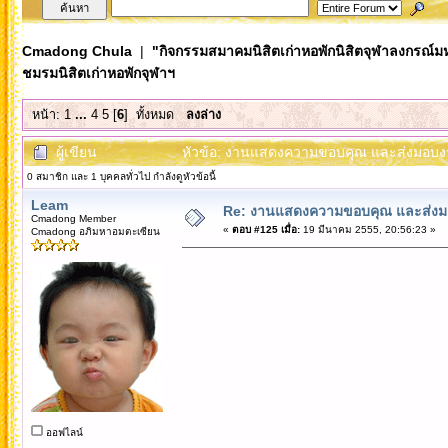
Cmadong Chula
|
"กิจกรรมสมาคมนิสิตเก่าหอพักนิสิตจุฬาลงกรณ์ม
ชมรมนิสิตเก่าหอพักจุฬาฯ
หน้า:
1
...
4
5
[
6
]
ทั้งหมด
ลงล่าง
ผู้เขียน
หัวข้อ: งานแสดงความขอบคุณ และส่งมอบงาน
0 สมาชิก และ 1 บุคคลทั่วไป กำลังดูหัวข้อนี้
Leam
Re: งานแสดงความขอบคุณ และส่งมอ
Cmadong Member
«
ตอบ #125 เมื่อ:
19 มีนาคม 2555, 20:56:23 »
Cmadong อภิมหาอมตะเซียน
ออฟไลน์