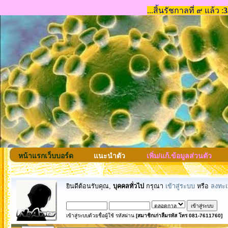
หน้าแรกเว็บบอร์ด
แนะนำตัว
เพิ่ม/แก้.ข้อมูลส่วนตัว
ยินดีต้อนรับคุณ,
บุคคลทั่วไป
กรุณา
เข้าสู่ระบบ
หรือ
ลงทะเ
เข้าสู่ระบบด้วยชื่อผู้ใช้ รหัสผ่าน
[สมาชิกเก่าลืมรหัส โทร 081-7611760]