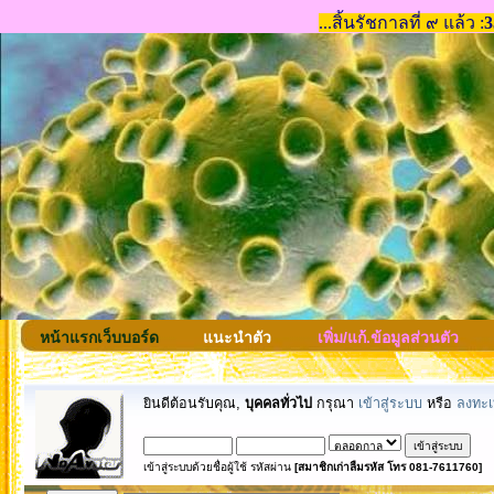
หน้าแรกเว็บบอร์ด
แนะนำตัว
เพิ่ม/แก้.ข้อมูลส่วนตัว
ยินดีต้อนรับคุณ,
บุคคลทั่วไป
กรุณา
เข้าสู่ระบบ
หรือ
ลงทะเ
เข้าสู่ระบบด้วยชื่อผู้ใช้ รหัสผ่าน
[สมาชิกเก่าลืมรหัส โทร 081-7611760]