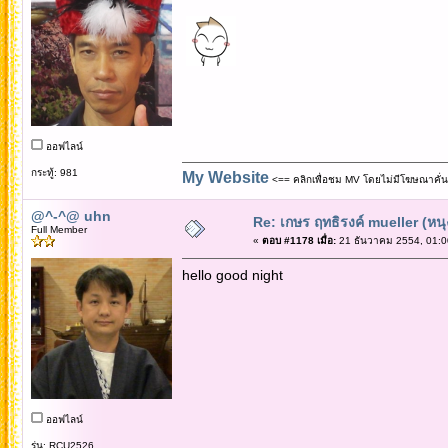
ออฟไลน์
กระทู้: 981
My Website
<== คลิกเพื่อชม MV โดยไม่มีโฆษณาคั่น
@^-^@ uhn
Re: เกษร ฤทธิรงค์ mueller (หนุ
Full Member
«
ตอบ #1178 เมื่อ:
21 ธันวาคม 2554, 01:0
hello good night
ออฟไลน์
รุ่น: RCU2526