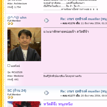
จะจูบอำลาสังคม........แสงสีในเมืองนภา
คณะ: Architecture
เบื่อชีวิตในเมือ.ง........งึม งำ งึม งำ........................
กระทู้: 1,754
.........................ตามฉันมาเป็นชาวเกาะเอย ย ย ย
@^-^@ uhn
Re: เกษร ฤทธิรงค์ mueller (หนุ
Full Member
«
ตอบ #1176 เมื่อ:
11 ธันวาคม 2554, 01:3
แวะมาทักทายหน่อยจ้า สวัสดีจ้า
ออฟไลน์
รุ่น: RCU2526
คณะ: Medicine
ยินดีรู้จักพี่ๆน้องๆซีมะโ่ด่งทุกท่านครับ
กระทู้: 441
SC (ก้าน 24)
Re: เกษร ฤทธิรงค์ mueller (หนุ
Full Member
«
ตอบ #1177 เมื่อ:
20 ธันวาคม 2554, 00:0
หวัดดีจ๊ะ หนุงหนิง