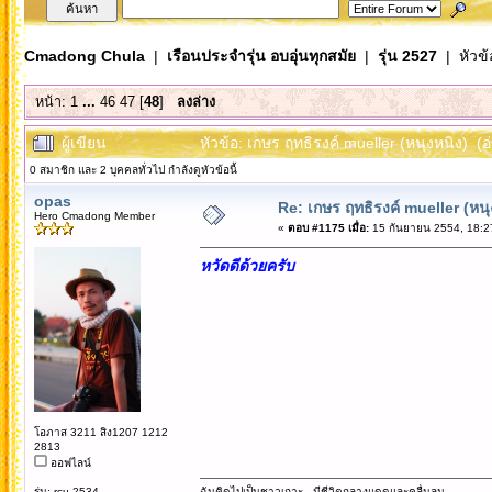
Cmadong Chula
|
เรือนประจำรุ่น อบอุ่นทุกสมัย
|
รุ่น 2527
| หัวข้
หน้า:
1
...
46
47
[
48
]
ลงล่าง
ผู้เขียน
หัวข้อ: เกษร ฤทธิรงค์ mueller (หนุงหนิง) (อ
0 สมาชิก และ 2 บุคคลทั่วไป กำลังดูหัวข้อนี้
opas
Re: เกษร ฤทธิรงค์ mueller (หนุ
Hero Cmadong Member
«
ตอบ #1175 เมื่อ:
15 กันยายน 2554, 18:2
หวัดดีด้วยครับ
โอภาส 3211 สิง1207 1212
2813
ออฟไลน์
รุ่น: rcu 2534
ฉันคิดไปเป็นชาวเกาะ...มีชีวิตกลางแดดและคลื่นลม