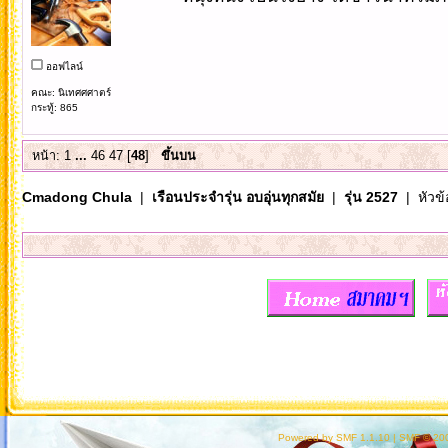
ออฟไลน์
คณะ: นิเทศศศาตร์
กระทู้: 865
หน้า:
1
...
46
47
[
48
]
ขึ้นบน
Cmadong Chula
|
เรือนประจำรุ่น อบอุ่นทุกสมัย
|
รุ่น 2527
| หัวข้
Powered by SMF 1.1.10
|
SMF © 200