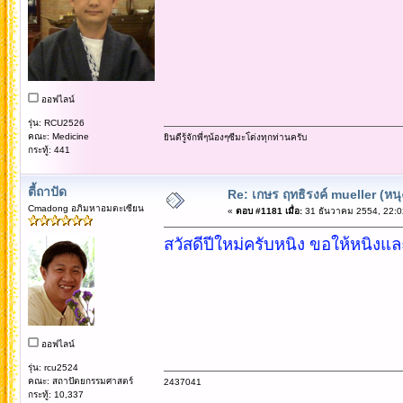
ออฟไลน์
รุ่น: RCU2526
คณะ: Medicine
ยินดีรู้จักพี่ๆน้องๆซีมะโ่ด่งทุกท่านครับ
กระทู้: 441
ตี้ถาปัด
Re: เกษร ฤทธิรงค์ mueller (หนุ
Cmadong อภิมหาอมตะเซียน
«
ตอบ #1181 เมื่อ:
31 ธันวาคม 2554, 22:0
สวัสดีปีใหม่ครับหนิง ขอให้หนิง
ออฟไลน์
รุ่น: rcu2524
คณะ: สถาปัตยกรรมศาสตร์
2437041
กระทู้: 10,337