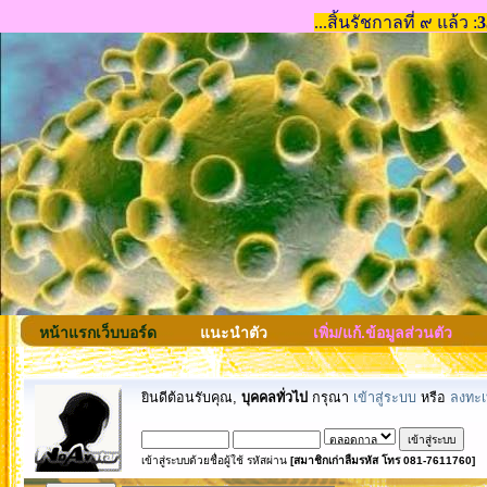
หน้าแรกเว็บบอร์ด
แนะนำตัว
เพิ่ม/แก้.ข้อมูลส่วนตัว
ยินดีต้อนรับคุณ,
บุคคลทั่วไป
กรุณา
เข้าสู่ระบบ
หรือ
ลงทะเ
เข้าสู่ระบบด้วยชื่อผู้ใช้ รหัสผ่าน
[สมาชิกเก่าลืมรหัส โทร 081-7611760]