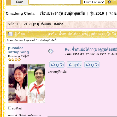
Cmadong Chula
|
เรือนประจำรุ่น อบอุ่นทุกสมัย
|
รุ่น 2516
| หัวข้
หน้า:
1
...
21
22
[
23
]
ทั้งหมด
ลงล่าง
ผู้เขียน
หัวข้อ: จ๋ำกันบ่อได้กา(มาดูรูปต้อยสมัยนู๊นกั
0 สมาชิก และ 2 บุคคลทั่วไป กำลังดูหัวข้อนี้
pusadee
Re: จ๋ำกันบ่อได้กา(มาดูรูปต้อยสมั
sitthiphong
«
ตอบ #550 เมื่อ:
27 เมษายน 2557, 21:44:3
Cmadong พันธุ์แท้
อยากดูอีกค่ะ
ออฟไลน์
คณะ: พาณิชยศาสตร์และการ