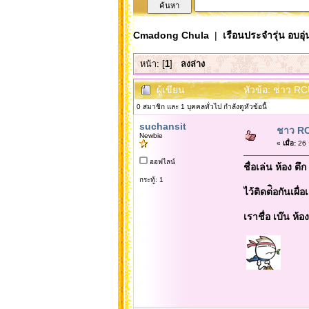
Cmadong Chula
|
เรือนประจำรุ่น อบอุ่
หน้า: [
1
]
ลงล่าง
ผู้เขียน
หัวข้อ: ชาว RC
0 สมาชิก และ 1 บุคคลทั่วไป กำลังดูหัวข้อนี้
suchansit
ชาว RC
Newbie
«
เมื่อ:
26 
ออฟไลน์
ชื่อเล่น ห้อง ตึ
กระทู้: 1
ไว้ติดต่ิอกันเผื่
เราชื่อ เบ๊น ห้อ