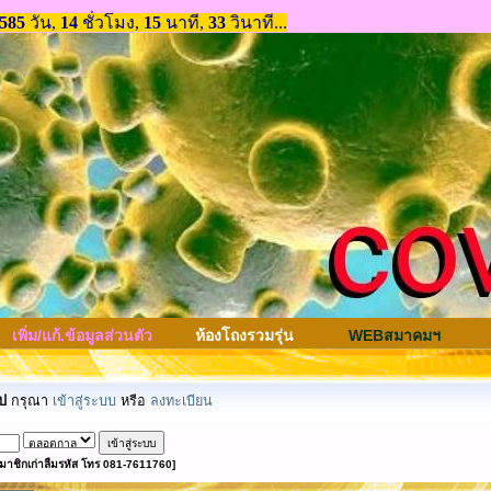
เพิ่ม/แก้.ข้อมูลส่วนตัว
ห้องโถงรวมรุ่น
WEBสมาคมฯ
ป
กรุณา
เข้าสู่ระบบ
หรือ
ลงทะเบียน
มาชิกเก่าลืมรหัส โทร 081-7611760]