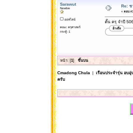
Sarawut
Re: ช
Newbie
«
ตอบ #1 
ออฟไลน์
ตั๊น ครุ จำปี 50
คณะ: ครุศาสตร์
อ้างถึง
กระทู้: 1
หน้า: [
1
]
ขึ้นบน
Cmadong Chula
|
เรือนประจำรุ่น อบอุ่
ครับ