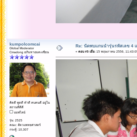
kumpolcomcai
Re: นัดพบแกนนำรุ่นรหัสเลข 4 
Global Moderator
«
ตอบ #5 เมื่อ:
15 พฤษภาคม 2556, 11:43:0
Cmadong อภิมหาอมตะเซียน
คิดดี พูดดี ทำดี คบคนดี อยู่ใน
สถานที่ดีดี
ออฟไลน์
รุ่น: 2525
คณะ: สัตวแพทยศาสตร์
กระทู้: 10,307