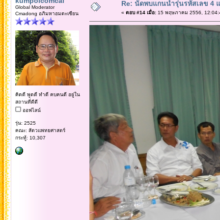
kumpolcomcai
Re: นัดพบแกนนำรุ่นรหัสเลข 4 
Global Moderator
«
ตอบ #14 เมื่อ:
15 พฤษภาคม 2556, 12:04:
Cmadong อภิมหาอมตะเซียน
คิดดี พูดดี ทำดี คบคนดี อยู่ใน
สถานที่ดีดี
ออฟไลน์
รุ่น: 2525
คณะ: สัตวแพทยศาสตร์
กระทู้: 10,307