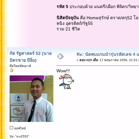
รหัส 5
ประกอบด้วย มนตรี/เผือก พิจิตร/วิท
นิสิตปัจจุบัน
คือ Homeสุรักษ์ ตราด/ครุ52 โ
หนิง อุตรดิตถ์/รัฐ55
รวม 21 ชีวิต
กัส รัฐศาสตร์ 52 (นาย
Re: นัดพบแกนนำรุ่นรหัสเลข 4 
มิตรชาย มีอิ่ม)
«
ตอบ #23 เมื่อ:
17 พฤษภาคม 2556, 21:51:
มือใหม่หัดเมาท์
Wow!!!
ออฟไลน์
รุ่น: "rcu2552"