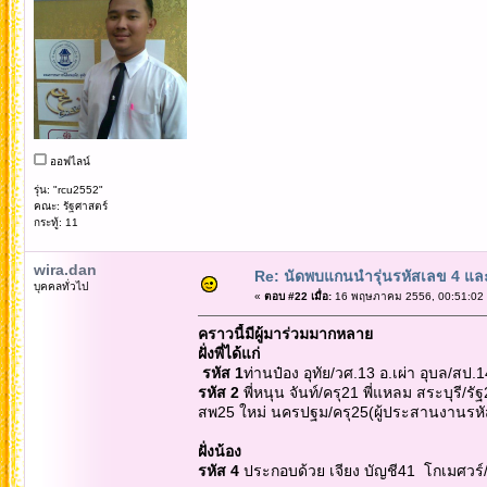
ออฟไลน์
รุ่น: "rcu2552"
คณะ: รัฐศาสตร์
กระทู้: 11
wira.dan
Re: นัดพบแกนนำรุ่นรหัสเลข 4 แล
บุคคลทั่วไป
«
ตอบ #22 เมื่อ:
16 พฤษภาคม 2556, 00:51:02 
คราวนี้มีผู้มาร่วมมากหลาย
ฝั่งพี่ได้แก่
รหัส 1
ท่านป๋อง อุทัย/วศ.13 อ.เผ่า อุบล/สป.1
รหัส 2
พี่หนุน จันท์/ครุ21 พี่แหลม สระบุรี
สพ25 ใหม่ นครปฐม/ครุ25(ผู้ประสานงานรหั
ฝั่งน้อง
รหัส 4
ประกอบด้วย เจียง บัญชี41 โกเมศวร์