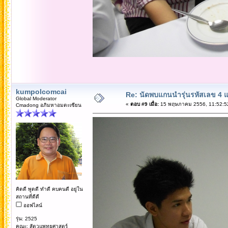
kumpolcomcai
Re: นัดพบแกนนำรุ่นรหัสเลข 4 
Global Moderator
«
ตอบ #9 เมื่อ:
15 พฤษภาคม 2556, 11:52:5
Cmadong อภิมหาอมตะเซียน
คิดดี พูดดี ทำดี คบคนดี อยู่ใน
สถานที่ดีดี
ออฟไลน์
รุ่น: 2525
คณะ: สัตวแพทยศาสตร์