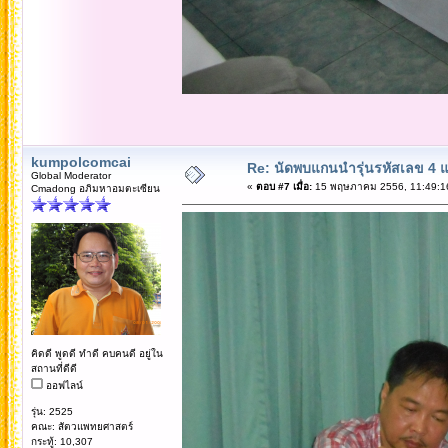
kumpolcomcai
Re: นัดพบแกนนำรุ่นรหัสเลข 4 
Global Moderator
«
ตอบ #7 เมื่อ:
15 พฤษภาคม 2556, 11:49:1
Cmadong อภิมหาอมตะเซียน
คิดดี พูดดี ทำดี คบคนดี อยู่ใน
สถานที่ดีดี
ออฟไลน์
รุ่น: 2525
คณะ: สัตวแพทยศาสตร์
กระทู้: 10,307