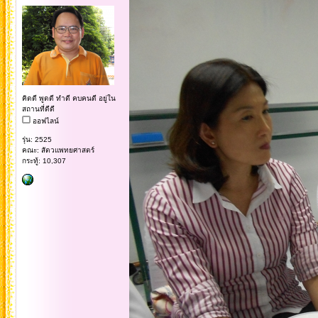
คิดดี พูดดี ทำดี คบคนดี อยู่ใน
สถานที่ดีดี
ออฟไลน์
รุ่น: 2525
คณะ: สัตวแพทยศาสตร์
กระทู้: 10,307