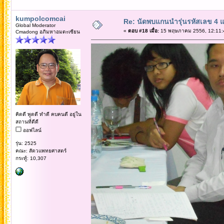
kumpolcomcai
Re: นัดพบแกนนำรุ่นรหัสเลข 4 
Global Moderator
«
ตอบ #18 เมื่อ:
15 พฤษภาคม 2556, 12:11:
Cmadong อภิมหาอมตะเซียน
คิดดี พูดดี ทำดี คบคนดี อยู่ใน
สถานที่ดีดี
ออฟไลน์
รุ่น: 2525
คณะ: สัตวแพทยศาสตร์
กระทู้: 10,307