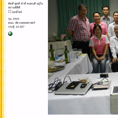
คิดดี พูดดี ทำดี คบคนดี อยู่ใน
สถานที่ดีดี
ออฟไลน์
รุ่น: 2525
คณะ: สัตวแพทยศาสตร์
กระทู้: 10,307