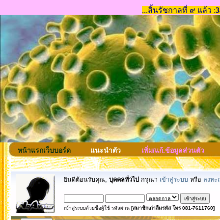
หน้าแรกเว็บบอร์ด
แนะนำตัว
เพิ่ม/แก้.ข้อมูลส่วนตัว
ยินดีต้อนรับคุณ,
บุคคลทั่วไป
กรุณา
เข้าสู่ระบบ
หรือ
ลงทะเ
เข้าสู่ระบบด้วยชื่อผู้ใช้ รหัสผ่าน
[สมาชิกเก่าลืมรหัส โทร 081-7611760]