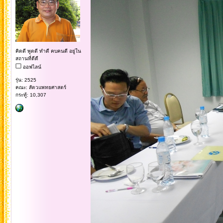
คิดดี พูดดี ทำดี คบคนดี อยู่ใน
สถานที่ดีดี
ออฟไลน์
รุ่น: 2525
คณะ: สัตวแพทยศาสตร์
กระทู้: 10,307