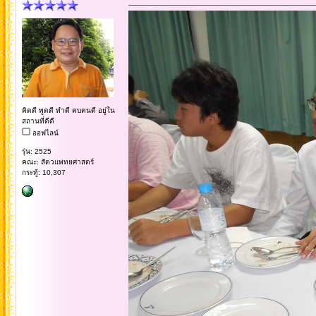
คิดดี พูดดี ทำดี คบคนดี อยู่ใน
สถานที่ดีดี
ออฟไลน์
รุ่น: 2525
คณะ: สัตวแพทยศาสตร์
กระทู้: 10,307