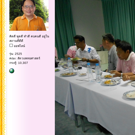
คิดดี พูดดี ทำดี คบคนดี อยู่ใน
สถานที่ดีดี
ออฟไลน์
รุ่น: 2525
คณะ: สัตวแพทยศาสตร์
กระทู้: 10,307