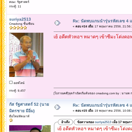
คณะ: รัฐศาสตร์
กระทู้: 11
suriya2513
Re: นัดพบแกนนำรุ่นรหัสเลข 4 
Cmadong ชั้นเซียน
«
ตอบ #24 เมื่อ:
17 พฤษภาคม 2556, 21:56:
เย้ อดีตหัวหอฯ หมาดๆ เข้าซีมะโด่งดอ
ออฟไลน์
กระทู้: 9,457
[โบราณคดี]จุดกำเนิดเริ่มต้นของ cmadong.com by : มานพ กล
กัส รัฐศาสตร์ 52 (นาย
Re: นัดพบแกนนำรุ่นรหัสเลข 4 
มิตรชาย มีอิ่ม)
«
ตอบ #25 เมื่อ:
19 พฤษภาคม 2556, 10:08:
มือใหม่หัดเมาท์
อ้างถึง
ข้อความของ
suriya2513
เมื่อ 17 พฤษภ
เย้ อดีตหัวหอฯ หมาดๆ เข้าซีมะโด่ง