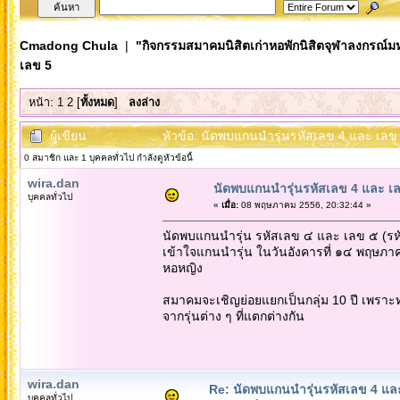
Cmadong Chula
|
"กิจกรรมสมาคมนิสิตเก่าหอพักนิสิตจุฬาลงกรณ์ม
เลข 5
หน้า:
1
2
[
ทั้งหมด
]
ลงล่าง
ผู้เขียน
หัวข้อ: นัดพบแกนนำรุ่นรหัสเลข 4 และ เลข 
0 สมาชิก และ 1 บุคคลทั่วไป กำลังดูหัวข้อนี้
wira.dan
นัดพบแกนนำรุ่นรหัสเลข 4 และ เ
บุคคลทั่วไป
«
เมื่อ:
08 พฤษภาคม 2556, 20:32:44 »
นัดพบแกนนำรุ่น รหัสเลข ๔ และ เลข ๕ (รหั
เข้าใจแกนนำรุ่น ในวันอังคารที่ ๑๔ พฤษภา
หอหญิง
สมาคมจะเชิญย่อยแยกเป็นกลุ่ม 10 ปี เพราะ
จากรุ่นต่าง ๆ ที่แตกต่างกัน
wira.dan
Re: นัดพบแกนนำรุ่นรหัสเลข 4 แล
บุคคลทั่วไป