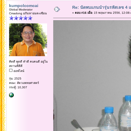
kumpolcomcai
Re: นัดพบแกนนำรุ่นรหัสเลข 4 
Global Moderator
«
ตอบ #16 เมื่อ:
15 พฤษภาคม 2556, 12:08:
Cmadong อภิมหาอมตะเซียน
คิดดี พูดดี ทำดี คบคนดี อยู่ใน
สถานที่ดีดี
ออฟไลน์
รุ่น: 2525
คณะ: สัตวแพทยศาสตร์
กระทู้: 10,307