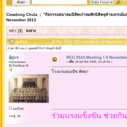
Cmadong Chula
|
"กิจกรรมสมาคมนิสิตเก่าหอพักนิสิตจุฬาลงกรณ์ม
November 2013
หน้า: [
1
]
ลงล่าง
ผู้เขียน
หัวข้อ: RCU 2514 Meeting !-3 November 2
0 สมาชิก และ 1 บุคคลทั่วไป กำลังดูหัวข้อนี้
ผู้ดูแล
RCU 2514 Meeting !-3 Novembe
«
เมื่อ:
28 ตุลาคม 2556, 23:16:50 »
Administrator
มือใหม่หัดเมาท์
โรงแรมลองบีช พัทยา
ออฟไลน์
ร่วมแรงแข็งขัน ช่วยกั
กระทู้: 38