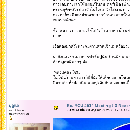
การเดินทางเราใช้แผนที่ในอินเตอร์เน็ต เพื
พระหฤทัยหรือเปล่าจำไม่ได้ค่ะ วิ่งไปตามทางจน
ตรงท่าก็จะมีของฝากจากชาวบ้านละแวกนั้นนั่ง
จอดรถเค้าค่ะ
ซึ่งระหว่างทางล่องเรือไปยังร้านอาหารก็จ
มากๆ
เรือล่องมาครึ่งทางจะผ่านศาลเจ้าแม่สร้อยร
มาถึงแล้วร้านอาหารฟาร์มปูนิ่ม ร้านมีขนาด
สำคัญลมดีมากๆ ค่ะ
ที่นั่งแต่ละโซน
ในโซนร้านอาหารก็มีที่่นั่งให้เลือกหลายโซ
ดีมากค่ะ ทั้งปลาตีน และปูเดินกับเยอะแยะเ
ผู้ดูแล
Re: RCU 2514 Meeting !-3 Nove
«
ตอบ #4 เมื่อ:
08 พฤศจิกายน 2556, 12:18:47 »
Administrator
มือใหม่หัดเมาท์