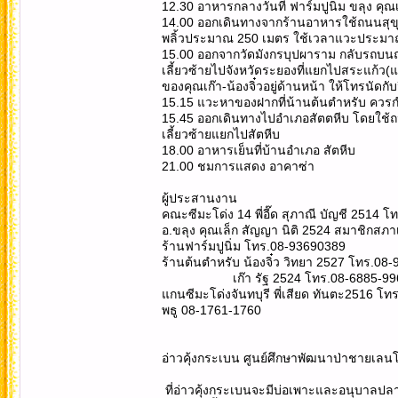
12.30 อาหารกลางวันที่ ฟาร์มปูนิ่ม ขลุง คุณเล
14.00 ออกเดินทางจากร้านอาหารใช้ถนนสุขุมว
พลิ้วประมาณ 250 เมตร ใช้เวลาแวะประมา
15.00 ออกจากวัดมังกรบุปผาราม กลับรถบนถ
เลี้ยวซ้ายไปจังหวัดระยองที่แยกไปสระแก้
ของคุณเก๊า-น้องจิ๋วอยู่ด้านหน้า ให้โทรนัดกั
15.15 แวะหาของฝากที่น้านต้นตำหรับ ควร
15.45 ออกเดินทางไปอำเภอสัตตหีบ โดยใช้ถ
เลี้ยวซ้ายแยกไปสัตหีบ
18.00 อาหารเย็นที่บ้านอำเภอ สัตหีบ
21.00 ชมการแสดง อาคาซ่า
ผู้ประสานงาน
คณะซีมะโด่ง 14 พี่อี๊ด สุภาณี บัญชี 2514 
อ.ขลุง คุณเล็ก สัญญา นิติ 2524 สมาชิกสภ
ร้านฟาร์มปูนิ่ม โทร.08-93690389
ร้านต้นตำหรับ น้องจิ๋ว วิทยา 2527 โทร.0
เก๊า รัฐ 2524 โทร.08-6885-99
แกนซีมะโด่งจันทบุรี พี่เสียด ทันตะ2516 โ
พธู 08-1761-1760
อ่าวคุ้งกระเบน ศูนย์ศึกษาพัฒนาป่าชายเ
ที่อ่าวคุ้งกระเบนจะมีบ่อเพาะและอนุบาลปล