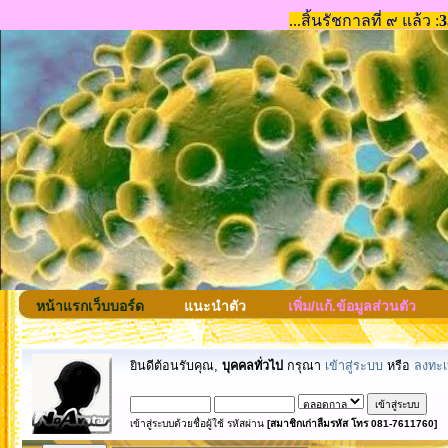
หน้าแรกเว็บบอร์ด
แนะนำตัว
เพิ่ม/แก้.ข้อมูลส่วนตัว
ยินดีต้อนรับคุณ,
บุคคลทั่วไป
กรุณา
เข้าสู่ระบบ
หรือ
ลงทะเ
เข้าสู่ระบบด้วยชื่อผู้ใช้ รหัสผ่าน
[สมาชิกเก่าลืมรหัส โทร 081-7611760]