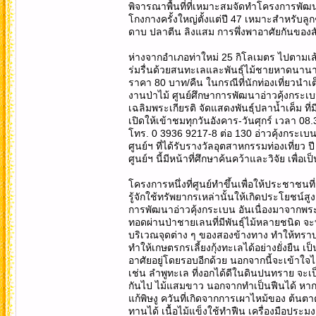
พิจารณาพื้นที่ที่เหมาะสมจัดทำโครงการพัฒ
โกงกางครั้งใหญ่ตั้งแต่ปี 47 เหมาะสำหรับล
ดาบ ปลาตีน ลิงแสม การพึ่งพาอาศัยกันของสั
ห่างจากอำเภอท่าใหม่ 25 กิโลเมตร ไปตามเส
ร่มรื่นด้วยสนทะเลและพันธุ์ไม้ชายหาดนานาช
ราคา 80 บาท/คืน ในกรณีที่นักท่องเที่ยวนำเต็
งานป่าไม้ ศูนย์ศึกษาการพัฒนาอ่าวคุ้งกระเบ
เฉลิมพระเกียรติ จัดแสดงพันธุ์ปลาน้ำเค็ม ที
เปิดให้เข้าชมทุกวันอังคาร-วันศุกร์ เวลา 08
โทร. 0 3936 9217-8 ต่อ 130 อ่าวคุ้งกระเบน
ศูนย์ฯ ที่ได้รับรางวัลอุตสาหกรรมท่องเที่ย
ศูนย์ฯ นี้มีหน้าที่ศึกษาค้นคว้าและวิจัย เพื่
โครงการหนึ่งที่ศูนย์ทำขึ้นเพื่อให้ประชา
รู้จักใช้ทรัพยากรเหล่านั้นให้เกิดประโยชน์ส
การพัฒนาอ่าวคุ้งกระเบน อันเนื่องมาจากพ
ทอดผ่านป่าชายเลนที่มีพันธุ์ไม้หลายชนิด 
บริเวณจุดต่าง ๆ ของสองข้างทาง ทำให้ทร
ทำให้เกษตรกรเลี้ยงกุ้งทะเลได้อย่างยั่งยื
อาศัยอยู่โดยรอบอีกด้วย นอกจากนี้จะเข้าใจ
เช่น ลำพูทะเล ที่งอกได้ดีในดินปนทราย จะเป็
กันไป ไม้แสมขาว นอกจากทำเป็นฟืนได้ หากแก
แก้พิษงู ควันที่เกิดจากการเผาไหม้ของ ต้นตา
ทานได้ เนื้อไม้แข็งใช้ทำฟืน เครื่องมือปร