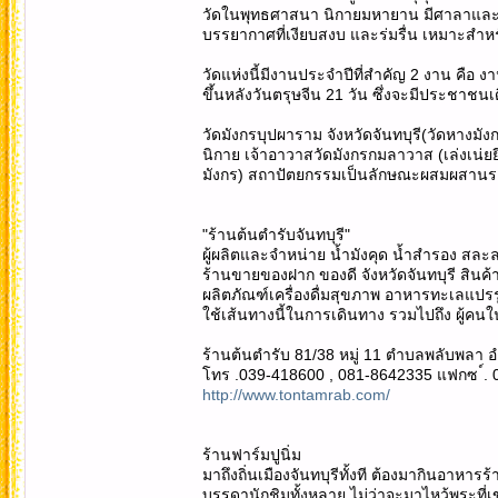
วัดในพุทธศาสนา นิกายมหายาน มีศาลาและพร
บรรยากาศที่เงียบสงบ และร่มรื่น เหมาะสำหร
วัดแห่งนี้มีงานประจำปีที่สำคัญ 2 งาน คือ
ขึ้นหลังวันตรุษจีน 21 วัน ซึ่งจะมีประชา
วัดมังกรบุปผาราม จังหวัดจันทบุรี(วัดหางมัง
นิกาย เจ้าอาวาสวัดมังกรกมลาวาส (เล่งเน่ยยี
มังกร) สถาปัตยกรรมเป็นลักษณะผสมผสานระ
"ร้านต้นตำรับจันทบุรี"
ผู้ผลิตและจำหน่าย น้ำมังคุด น้ำสำรอง 
ร้านขายของฝาก ของดี จังหวัดจันทบุรี สิน
ผลิตภัณฑ์เครื่องดื่มสุขภาพ อาหารทะเลแปรรูป
ใช้เส้นทางนี้ในการเดินทาง รวมไปถึง ผู้คนใ
ร้านต้นตำรับ 81/38 หมู่ 11 ตำบลพลับพลา อำ
โทร .039-418600 , 081-8642335 แฟกซ ์.
http://www.tontamrab.com/
ร้านฟาร์มปูนิ่ม
มาถึงถิ่นเมืองจันทบุรีทั้งที ต้องมากินอาหา
บรรดานักชิมทั้งหลาย ไม่ว่าจะมาไหว้พระที่เข