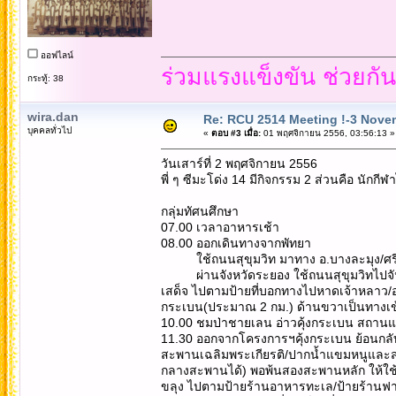
ออฟไลน์
ร่วมแรงแข็งขัน ช่วยกั
กระทู้: 38
wira.dan
Re: RCU 2514 Meeting !-3 Nove
บุคคลทั่วไป
«
ตอบ #3 เมื่อ:
01 พฤศจิกายน 2556, 03:56:13 »
วันเสาร์ที่ 2 พฤศจิกายน 2556
พี่ ๆ ซีมะโด่ง 14 มีกิจกรรม 2 ส่วนคือ นักกีฬ
กลุ่มทัศนศึกษา
07.00 เวลาอาหารเช้า
08.00 ออกเดินทางจากพัทยา
ใช้ถนนสุขุมวิท มาทาง อ.บางละมุง/ศรีรา
ผ่านจังหวัดระยอง ใช้ถนนสุขุมวิทไปจันทบ
เสด็จ ไปตามป้ายที่บอกทางไปหาดเจ้าหลาว/อ่
กระเบน(ประมาณ 2 กม.) ด้านขวาเป็นทางเข
10.00 ชมป่าชายเลน อ่าวคุ้งกระเบน สถานแ
11.30 ออกจากโครงการฯคุ้งกระเบน ย้อนกล
สะพานเฉลิมพระเกียรติ/ปากน้ำแขมหนูและส
กลางสะพานได้) พอพ้นสองสะพานหลัก ให้ใช้
ขลุง ไปตามป้ายร้านอาหารทะเล/ป้ายร้านฟาร์มป