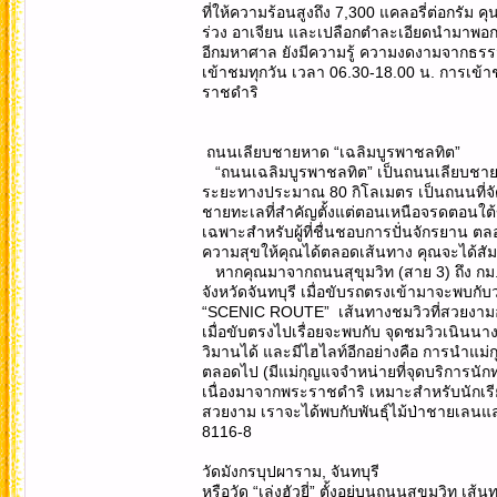
ที่ให้ความร้อนสูงถึง 7,300 แคลอรี่ต่อกรัม ค
ร่วง อาเจียน และเปลือกตำละเอียดนำมาพอกแ
อีกมหาศาล ยังมีความรู้ ความงดงามจากธรรมชา
เข้าชมทุกวัน เวลา 06.30-18.00 น. การเข้า
ราชดำริ
ถนนเลียบชายหาด “เฉลิมบูรพาชลทิต”
“ถนนเฉลิมบูรพาชลทิต” เป็นถนนเลียบชายหาด
ระยะทางประมาณ 80 กิโลเมตร เป็นถนนที่จ
ชายทะเลที่สำคัญตั้งแต่ตอนเหนือจรดตอนใต้ขอ
เฉพาะสำหรับผู้ที่ชื่นชอบการปั่นจักรยาน ตลอ
ความสุขให้คุณได้ตลอดเส้นทาง คุณจะได้สัม
หากคุณมาจากถนนสุขุมวิท (สาย 3) ถึง กม.
จังหวัดจันทบุรี เมื่อขับรถตรงเข้ามาจะพบกับว
“SCENIC ROUTE” เส้นทางชมวิวที่สวยงามอย
เมื่อขับตรงไปเรื่อยจะพบกับ จุดชมวิวเนินน
วิมานได้ และมีไฮไลท์อีกอย่างคือ การนำแม่กุญ
ตลอดไป (มีแม่กุญแจจำหน่ายที่จุดบริการนักท
เนื่องมาจากพระราชดำริ เหมาะสำหรับนักเรี
สวยงาม เราจะได้พบกับพันธุ์ไม้ป่าชายเลนและ
8116-8
วัดมังกรบุปผาราม, จันทบุรี
หรือวัด “เล่งฮัวยี่” ตั้งอยู่บนถนนสุขุมวิท เ