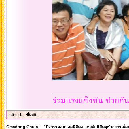
ร่วมแรงแข็งขัน ช่วยกั
หน้า: [
1
]
ขึ้นบน
Cmadong Chula
|
"กิจกรรมสมาคมนิสิตเก่าหอพักนิสิตจุฬาลงกรณ์ม