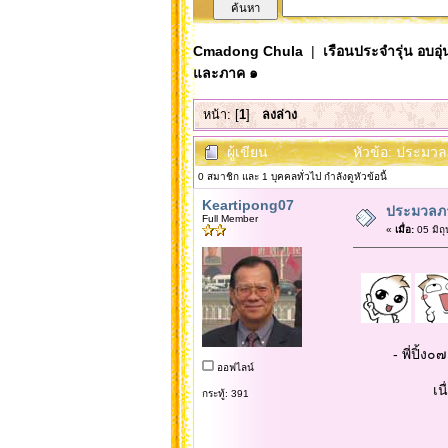
Cmadong Chula
|
เรือนประจำรุ่น อบอุ่
และภาค ๑
หน้า: [
1
]
ลงล่าง
ผู้เขียน
หัวข้อ: ประมว
0 สมาชิก และ 1 บุคคลทั่วไป กำลังดูหัวข้อนี้
Keartipong07
ประมวลภา
Full Member
«
เมื่อ:
05 มิถ
- พี่ปิ้ง๐๗ ไม
ออฟไลน์
เนื่องจากมีภา
กระทู้: 391
และยังมีกิจ