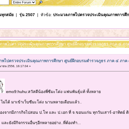
นทุกสมัย
|
รุ่น 2507
| หัวข้อ:
ประมวลภาพไปตรวจประเมินคุณภาพการศึกษ
ลภาพไปตรวจประเมินคุณภาพการศึกษา ศูนย์ฝึกอบรมตำรวจภูธร ภาค ๔ ภาค 
พไปตรวจประเมินคุณภาพการศึกษา ศูนย์ฝึกอบรมตำรวจภูธร ภาค ๔ ภาค
ุนายน 2556, 16:17:04 »
emo9:huhu:สวัสดีน้องพี่ซีมะโด่ง แฟนพันธุ์แท้ ทั้งหลาย
่ได้ มาเข้าเว็บซีมะโด่ง นานหลายเดือนแล้ว..
รกิจไปสอน ป.โท และ ป.เอก ที่ จ.ขอนแก่น ทุกวันเสาร์-อาทิตย์ ติดต
กรรมอื่นๆอีกหลายอย่าง..ที่ต้องทำ...