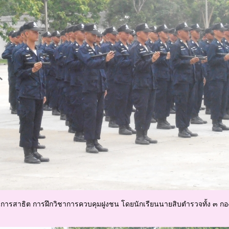
รฝึกวิชาการควบคุมฝูงชน โดยนักเรียนนายสิบตำรวจทั้ง ๓ กอง