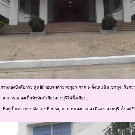
การ ศูนย์ฝึกอบรมตำรวจภูธร ภาค ๑ ตั้งบนเนินเขาสูง เรียกว่
็นทิวทัศน์เมืองสระบุรีได้ทั้งเมือง..
งการ คือ เลขที่ ๕ หมู่ ๒ ต.หนองยาว อ.เมือง จ.สระบุรี ตั้งแต่ ปี