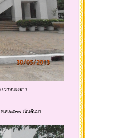
า เขาหนองยาว
 พ.ศ.๒๕๓๗ เป็นต้นมา