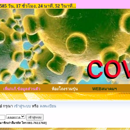
เพิ่ม/แก้.ข้อมูลส่วนตัว
ห้องโถงรวมรุ่น
WEBสมาคมฯ
ป
กรุณา
เข้าสู่ระบบ
หรือ
ลงทะเบียน
มาชิกเก่าลืมรหัส โทร 081-7611760]