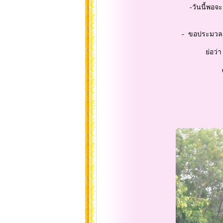
-วันนี้พอจะเจีย
- ขอประมวลภา
ย่อว่า ศฝร.ภ
๑) ศฝร.ภ.๔ ต
๒) ศฝร.ภ.๓ ต
๓) ศฝร.ภ.๑ ต