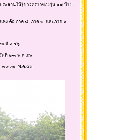
ารประสานให้รู้ข่าวคราวของรุ่น ๐๗ บ้าง..
แห่ง คือ ภาค ๔ ภาค ๓ และภาค ๑
๒ มี.ค.๕๖
ที่ ๒-๓ พ.ค.๕๖
ี่ ๓๐-๓๑ พ.ค.๕๖