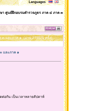
Languages
า ศูนย์ฝึกอบรมตำรวจภูธร ภาค ๔ ภาค ๓
๓ และภาค ๑ (อ่าน 239025 ครั้ง)
 ๓ และภาค ๑
่อกัน เป็นเวลาหลายสัปดาห์