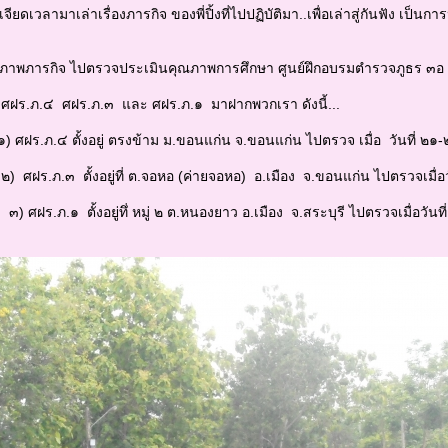
ดเวลามาเล่าเรื่องภารกิจ ของพี่ปิ้งที่ไปปฏิบัติมา..เพื่อเล่าสู่กันฟัง เป็นก
พภารกิจ ไปตรวจประเมินคุณภาพการศึกษา ศูนย์ฝึกอบรมตำรวจภูธร ๓อ 
.๔ ศฝร.ภ.๓ และ ศฝร.ภ.๑ มาฝากพวกเรา ดังนี้...
ั้งอยู่ ตรงข้าม ม.ขอนแก่น จ.ขอนแก่น ไปตรวจ เมื่อ วันที่ ๒๑-๒
ั้งอยู่ที่ ต.จอหอ (ค่ายจอหอ) อ.เมือง จ.ขอนแก่น ไปตรวจเมื่อวัน
ั้งอยู่ทึ่ หมู่ ๒ ต.หนองยาว อ.เมือง จ.สระบุรี ไปตรวจเมื่อวันท