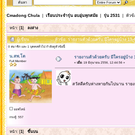
Cmadong Chula
|
เรือนประจำรุ่น อบอุ่นทุกสมัย
|
รุ่น 2531
| หัวข้
หน้า: [
1
]
ลงล่าง
ผู้เขียน
หัวข้อ: รายงานตัวด้วยครับ มีใครอยู่บ้าง 19-
0 สมาชิก และ 1 บุคคลทั่วไป กำลังดูหัวข้อนี้
น.สพ.โต
รายงานตัวด้วยครับ มีใครอยู่บ้าง
Full Member
«
เมื่อ:
19 มิถุนายน 2556, 12:44:56 »
สวัสดีครับห่างหายกันไปนาน รายงา
ออฟไลน์
กระทู้: 557
หน้า: [
1
]
ขึ้นบน