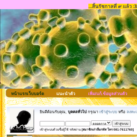
หน้าแรกเว็บบอร์ด
แนะนำตัว
เพิ่ม/แก้.ข้อมูลส่วนตัว
ยินดีต้อนรับคุณ,
บุคคลทั่วไป
กรุณา
เข้าสู่ระบบ
หรือ
ลงทะเ
เข้าสู่ระบบด้วยชื่อผู้ใช้ รหัสผ่าน
[สมาชิกเก่าลืมรหัส โทร 081-7611760]