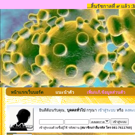
หน้าแรกเว็บบอร์ด
แนะนำตัว
เพิ่ม/แก้.ข้อมูลส่วนตัว
ยินดีต้อนรับคุณ,
บุคคลทั่วไป
กรุณา
เข้าสู่ระบบ
หรือ
ลงทะเ
เข้าสู่ระบบด้วยชื่อผู้ใช้ รหัสผ่าน
[สมาชิกเก่าลืมรหัส โทร 081-7611760]