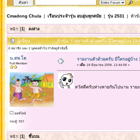
Cmadong Chula
|
เรือนประจำรุ่น อบอุ่นทุกสมัย
|
รุ่น 2531
| หัวข้
หน้า: [
1
]
ลงล่าง
ผู้เขียน
หัวข้อ: รายงานตัวด้วยครับ มีใครอยู่บ้าง 19-
0 สมาชิก และ 1 บุคคลทั่วไป กำลังดูหัวข้อนี้
น.สพ.โต
รายงานตัวด้วยครับ มีใครอยู่บ้าง
Full Member
«
เมื่อ:
19 มิถุนายน 2556, 12:44:56 »
สวัสดีครับห่างหายกันไปนาน รายงา
ออฟไลน์
กระทู้: 557
หน้า: [
1
]
ขึ้นบน