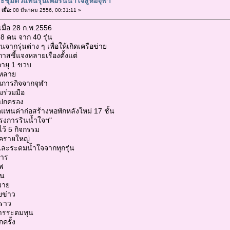
ชุมตัวแทนรุ่นเพื่อรินน้ำใจสู่หอจุฬา
มื่อ:
08 มีนาคม 2556, 00:31:11 »
มื่อ 28 ก.พ.2556
 58 คน จาก 40 รุ่น
จากรุ่นต่าง ๆ เพื่อให้เกิดเครือข่าย
กาสชี้แจงหลายเรื่องตั้งแต่
ายุ 1 ขวบ
กหลาย
ภารกิจจากจุฬา
ร่วมมือ
ู้ปกครอง
แทนค่าก่อสร้างหอพักหลังใหม่ 17 ชั้น
ครงการรินน้ำใจฯ"
ไว้ 5 กิจกรรม
จาครายใหญ่
และระดมน้ำใจจากทุกรุ่น
การ
ฟ
ุน
มาย
ยข่าว
งราว
การระดมทุน
ครั้ง