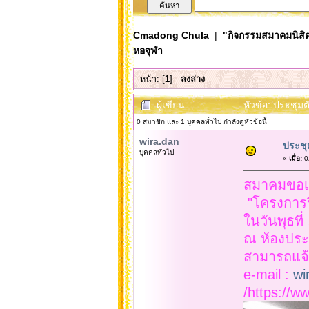
Cmadong Chula
|
"กิจกรรมสมาคมนิสิต
หอจุฬา
หน้า: [
1
]
ลงล่าง
ผู้เขียน
หัวข้อ: ประชุมต
0 สมาชิก และ 1 บุคคลทั่วไป กำลังดูหัวข้อนี้
wira.dan
ประชุม
บุคคลทั่วไป
«
เมื่อ:
02
สมาคมขอเชิ
"โครงการร
ในวันพุธท
ณ ห้องประ
สามารถแจ้
e-mail :
wi
/https://w