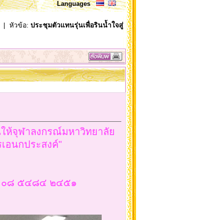
Languages
| หัวข้อ:
ประชุมตัวแทนรุ่นเพื่อรินน้ำใจสู่
นให้จุฬาลงกรณ์มหาวิทยาลัย
ารเอนกประสงค์"
โทร.๐๘ ๕๔๘๔ ๒๔๕๑