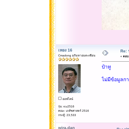
เหยง 16
Re: 
Cmadong อภิมหาอมตะเซียน
«
ตอบ 
ป๋าทู
ไม่มีข้อมูลก
ออฟไลน์
รุ่น: rcu2516
คณะ: เภสัชศาสตร์ 2516
กระทู้: 23,533
wira.dan