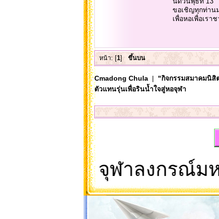
นัดวันพุธที่ 13
ขอเชิญทุกท่าน
เพื่อหอเพื่อเรา
หน้า: [
1
]
ขึ้นบน
Cmadong Chula
|
"กิจกรรมสมาคมนิสิต
ตัวแทนรุ่นเพื่อรินน้ำใจสู่หอจุฬา
อพักนิสิต จุฬาลงกรณ์มหาว