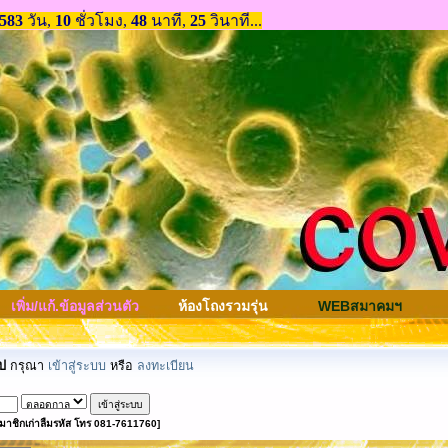
เพิ่ม/แก้.ข้อมูลส่วนตัว
ห้องโถงรวมรุ่น
WEBสมาคมฯ
ป
กรุณา
เข้าสู่ระบบ
หรือ
ลงทะเบียน
มาชิกเก่าลืมรหัส โทร 081-7611760]