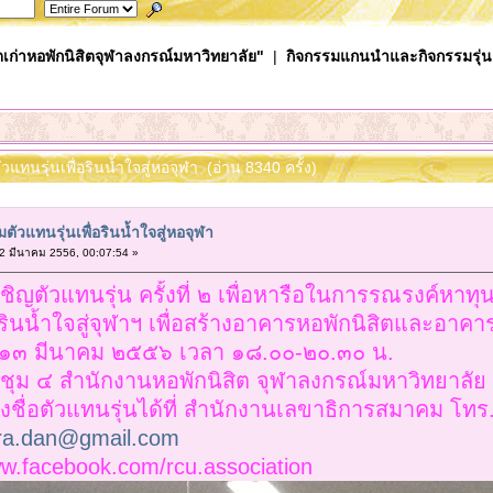
เก่าหอพักนิสิตจุฬาลงกรณ์มหาวิทยาลัย"
|
กิจกรรมแกนนำและกิจกรรมรุ่น
ัวแทนรุ่นเพื่อรินน้ำใจสู่หอจุฬา (อ่าน 8340 ครั้ง)
ตัวแทนรุ่นเพื่อรินน้ำใจสู่หอจุฬา
 มีนาคม 2556, 00:07:54 »
ญตัวแทนรุ่น ครั้งที่ ๒ เพื่อหารือในการรณรงค์หาทุ
ินน้ำใจสู่จุฬาฯ เพื่อสร้างอาคารหอพักนิสิตและอาค
ี่ ๑๓ มีนาคม ๒๕๕๖ เวลา ๑๘.๐๐-๒๐.๓๐ น.
ชุม ๔ สำนักงานหอพักนิสิต จุฬาลงกรณ์มหาวิทยาลัย
งชื่อตัวแทนรุ่นได้ที่ สำนักงานเลขาธิการสมาคม 
ra.dan@gmail.com
ww.facebook.com/rcu.association