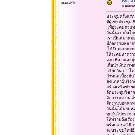
Re: ประ
บุคคลทั่วไป
«
ตอบ #2 เ
ประชุมครั้งแรกเ
มีผู้เข้าประชุม
เพื่อระดมตัวแทน
วันนั้นเราถือโอ
เราเป็นสมาคมอ
มีกิจกรรมหลา
ได้รับมอบหมาย
ให้ระดมหาความ
จาก พี่เก่าและผ
เพื่อนำเงินมาทด
เรียกกันว่า "โ
กำหนดเบื้องต้น
ตั้งแต่หาผู้บริ
สร้างเครือข่าย
จัดประชุมวิชา
จัดการแข่งกอล์
จัดงานบอลหาท
วันนั้นได้มอบห
ทุกรุ่นไปกระจา
ให้ทราบถึงเรื่อ
พร้อมเสนอวิธี
จะประชุมใหม่อีก