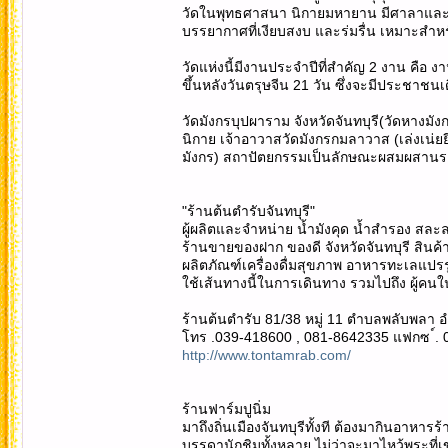
วัดในพุทธศาสนา นิกายมหายาน มีศาลาและพร
บรรยากาศที่เงียบสงบ และร่มรื่น เหมาะสำหร
วัดแห่งนี้มีงานประจำปีที่สำคัญ 2 งาน คือ
ขึ้นหลังวันตรุษจีน 21 วัน ซึ่งจะมีประชา
วัดมังกรบุปผาราม จังหวัดจันทบุรี(วัดหางมัง
นิกาย เจ้าอาวาสวัดมังกรกมลาวาส (เล่งเน่ยยี
มังกร) สถาปัตยกรรมเป็นลักษณะผสมผสานระ
"ร้านต้นตำรับจันทบุรี"
ผู้ผลิตและจำหน่าย น้ำมังคุด น้ำสำรอง 
ร้านขายของฝาก ของดี จังหวัดจันทบุรี สิน
ผลิตภัณฑ์เครื่องดื่มสุขภาพ อาหารทะเลแปรรูป
ใช้เส้นทางนี้ในการเดินทาง รวมไปถึง ผู้คนใ
ร้านต้นตำรับ 81/38 หมู่ 11 ตำบลพลับพลา อำ
โทร .039-418600 , 081-8642335 แฟกซ ์.
http://www.tontamrab.com/
ร้านฟาร์มปูนิ่ม
มาถึงถิ่นเมืองจันทบุรีทั้งที ต้องมากินอาหา
บรรดานักชิมทั้งหลาย ไม่ว่าจะมาไหว้พระที่เข