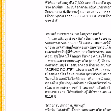
ที่ให้ความร้อนสูงถึง 7,300 แคลอรี่ต่อกรัม ค
ร่วง อาเจียน และเปลือกตำละเอียดนำมาพอกแ
อีกมหาศาล ยังมีความรู้ ความงดงามจากธรรมชา
เข้าชมทุกวัน เวลา 06.30-18.00 น. การเข้า
ราชดำริ
ถนนเลียบชายหาด “เฉลิมบูรพาชลทิต”
“ถนนเฉลิมบูรพาชลทิต” เป็นถนนเลียบชายหาด
ระยะทางประมาณ 80 กิโลเมตร เป็นถนนที่จ
ชายทะเลที่สำคัญตั้งแต่ตอนเหนือจรดตอนใต้ขอ
เฉพาะสำหรับผู้ที่ชื่นชอบการปั่นจักรยาน ตลอ
ความสุขให้คุณได้ตลอดเส้นทาง คุณจะได้สัม
หากคุณมาจากถนนสุขุมวิท (สาย 3) ถึง กม.
จังหวัดจันทบุรี เมื่อขับรถตรงเข้ามาจะพบกับว
“SCENIC ROUTE” เส้นทางชมวิวที่สวยงามอย
เมื่อขับตรงไปเรื่อยจะพบกับ จุดชมวิวเนินน
วิมานได้ และมีไฮไลท์อีกอย่างคือ การนำแม่กุญ
ตลอดไป (มีแม่กุญแจจำหน่ายที่จุดบริการนักท
เนื่องมาจากพระราชดำริ เหมาะสำหรับนักเรี
สวยงาม เราจะได้พบกับพันธุ์ไม้ป่าชายเลนและ
8116-8
วัดมังกรบุปผาราม, จันทบุรี
หรือวัด “เล่งฮัวยี่” ตั้งอยู่บนถนนสุขุมวิท เ