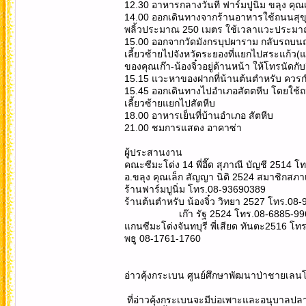
12.30 อาหารกลางวันที่ ฟาร์มปูนิ่ม ขลุง คุณเล
14.00 ออกเดินทางจากร้านอาหารใช้ถนนสุขุมว
พลิ้วประมาณ 250 เมตร ใช้เวลาแวะประมา
15.00 ออกจากวัดมังกรบุปผาราม กลับรถบนถ
เลี้ยวซ้ายไปจังหวัดระยองที่แยกไปสระแก้
ของคุณเก๊า-น้องจิ๋วอยู่ด้านหน้า ให้โทรนัดกั
15.15 แวะหาของฝากที่น้านต้นตำหรับ ควร
15.45 ออกเดินทางไปอำเภอสัตตหีบ โดยใช้ถ
เลี้ยวซ้ายแยกไปสัตหีบ
18.00 อาหารเย็นที่บ้านอำเภอ สัตหีบ
21.00 ชมการแสดง อาคาซ่า
ผู้ประสานงาน
คณะซีมะโด่ง 14 พี่อี๊ด สุภาณี บัญชี 2514 
อ.ขลุง คุณเล็ก สัญญา นิติ 2524 สมาชิกสภ
ร้านฟาร์มปูนิ่ม โทร.08-93690389
ร้านต้นตำหรับ น้องจิ๋ว วิทยา 2527 โทร.0
เก๊า รัฐ 2524 โทร.08-6885-99
แกนซีมะโด่งจันทบุรี พี่เสียด ทันตะ2516 โ
พธู 08-1761-1760
อ่าวคุ้งกระเบน ศูนย์ศึกษาพัฒนาป่าชายเ
ที่อ่าวคุ้งกระเบนจะมีบ่อเพาะและอนุบาลปล