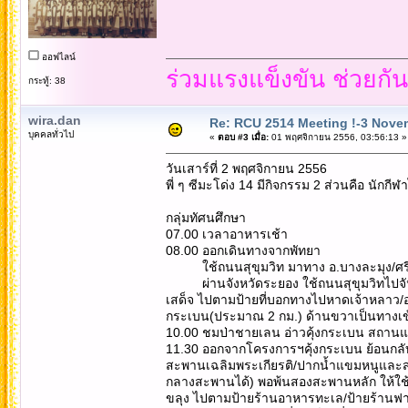
ออฟไลน์
ร่วมแรงแข็งขัน ช่วยกั
กระทู้: 38
wira.dan
Re: RCU 2514 Meeting !-3 Nove
บุคคลทั่วไป
«
ตอบ #3 เมื่อ:
01 พฤศจิกายน 2556, 03:56:13 »
วันเสาร์ที่ 2 พฤศจิกายน 2556
พี่ ๆ ซีมะโด่ง 14 มีกิจกรรม 2 ส่วนคือ นักกีฬ
กลุ่มทัศนศึกษา
07.00 เวลาอาหารเช้า
08.00 ออกเดินทางจากพัทยา
ใช้ถนนสุขุมวิท มาทาง อ.บางละมุง/ศรีรา
ผ่านจังหวัดระยอง ใช้ถนนสุขุมวิทไปจันทบ
เสด็จ ไปตามป้ายที่บอกทางไปหาดเจ้าหลาว/อ่
กระเบน(ประมาณ 2 กม.) ด้านขวาเป็นทางเข
10.00 ชมป่าชายเลน อ่าวคุ้งกระเบน สถานแ
11.30 ออกจากโครงการฯคุ้งกระเบน ย้อนกล
สะพานเฉลิมพระเกียรติ/ปากน้ำแขมหนูและส
กลางสะพานได้) พอพ้นสองสะพานหลัก ให้ใช้
ขลุง ไปตามป้ายร้านอาหารทะเล/ป้ายร้านฟาร์มป