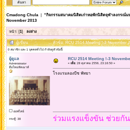
Cmadong Chula
|
"กิจกรรมสมาคมนิสิตเก่าหอพักนิสิตจุฬาลงกรณ์ม
November 2013
หน้า: [
1
]
ลงล่าง
ผู้เขียน
หัวข้อ: RCU 2514 Meeting !-3 November 2
0 สมาชิก และ 1 บุคคลทั่วไป กำลังดูหัวข้อนี้
ผู้ดูแล
RCU 2514 Meeting !-3 Novembe
«
เมื่อ:
28 ตุลาคม 2556, 23:16:50 »
Administrator
มือใหม่หัดเมาท์
โรงแรมลองบีช พัทยา
ออฟไลน์
ร่วมแรงแข็งขัน ช่วยกั
กระทู้: 38