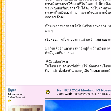
การเดินทางเราใช้แผนที่ในอินเตอร์เน็ต เพื
พระหฤทัยหรือเปล่าจำไม่ได้ค่ะ วิ่งไปตามทางจน
ตรงท่าก็จะมีของฝากจากชาวบ้านละแวกนั้นนั่ง
จอดรถเค้าค่ะ
ซึ่งระหว่างทางล่องเรือไปยังร้านอาหารก็จ
มากๆ
เรือล่องมาครึ่งทางจะผ่านศาลเจ้าแม่สร้อยร
มาถึงแล้วร้านอาหารฟาร์มปูนิ่ม ร้านมีขนาด
สำคัญลมดีมากๆ ค่ะ
ที่นั่งแต่ละโซน
ในโซนร้านอาหารก็มีที่่นั่งให้เลือกหลายโซ
ดีมากค่ะ ทั้งปลาตีน และปูเดินกับเยอะแยะเ
ผู้ดูแล
Re: RCU 2514 Meeting !-3 Nove
«
ตอบ #4 เมื่อ:
08 พฤศจิกายน 2556, 12:18:47 »
Administrator
มือใหม่หัดเมาท์