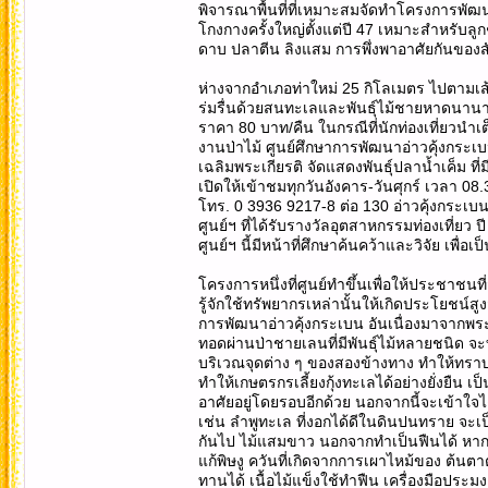
พิจารณาพื้นที่ที่เหมาะสมจัดทำโครงการพัฒ
โกงกางครั้งใหญ่ตั้งแต่ปี 47 เหมาะสำหรับล
ดาบ ปลาตีน ลิงแสม การพึ่งพาอาศัยกันของสั
ห่างจากอำเภอท่าใหม่ 25 กิโลเมตร ไปตามเส
ร่มรื่นด้วยสนทะเลและพันธุ์ไม้ชายหาดนานาช
ราคา 80 บาท/คืน ในกรณีที่นักท่องเที่ยวนำเต็
งานป่าไม้ ศูนย์ศึกษาการพัฒนาอ่าวคุ้งกระเบ
เฉลิมพระเกียรติ จัดแสดงพันธุ์ปลาน้ำเค็ม ที
เปิดให้เข้าชมทุกวันอังคาร-วันศุกร์ เวลา 08
โทร. 0 3936 9217-8 ต่อ 130 อ่าวคุ้งกระเบน
ศูนย์ฯ ที่ได้รับรางวัลอุตสาหกรรมท่องเที่ย
ศูนย์ฯ นี้มีหน้าที่ศึกษาค้นคว้าและวิจัย เพื่
โครงการหนึ่งที่ศูนย์ทำขึ้นเพื่อให้ประชา
รู้จักใช้ทรัพยากรเหล่านั้นให้เกิดประโยชน์ส
การพัฒนาอ่าวคุ้งกระเบน อันเนื่องมาจากพ
ทอดผ่านป่าชายเลนที่มีพันธุ์ไม้หลายชนิด 
บริเวณจุดต่าง ๆ ของสองข้างทาง ทำให้ทร
ทำให้เกษตรกรเลี้ยงกุ้งทะเลได้อย่างยั่งยื
อาศัยอยู่โดยรอบอีกด้วย นอกจากนี้จะเข้าใจ
เช่น ลำพูทะเล ที่งอกได้ดีในดินปนทราย จะเป็
กันไป ไม้แสมขาว นอกจากทำเป็นฟืนได้ หากแก
แก้พิษงู ควันที่เกิดจากการเผาไหม้ของ ต้นตา
ทานได้ เนื้อไม้แข็งใช้ทำฟืน เครื่องมือปร