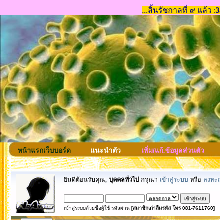
หน้าแรกเว็บบอร์ด
แนะนำตัว
เพิ่ม/แก้.ข้อมูลส่วนตัว
ยินดีต้อนรับคุณ,
บุคคลทั่วไป
กรุณา
เข้าสู่ระบบ
หรือ
ลงทะเ
เข้าสู่ระบบด้วยชื่อผู้ใช้ รหัสผ่าน
[สมาชิกเก่าลืมรหัส โทร 081-7611760]