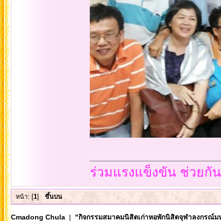
ร่วมแรงแข็งขัน ช่วยกั
หน้า: [
1
]
ขึ้นบน
Cmadong Chula
|
"กิจกรรมสมาคมนิสิตเก่าหอพักนิสิตจุฬาลงกรณ์ม