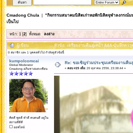
Cmadong Chula
|
"กิจกรรมสมาคมนิสิตเก่าหอพักนิสิตจุฬาลงกรณ์ม
เป็นไป
หน้า:
1
[
2
]
ทั้งหมด
ลงล่าง
ผู้เขียน
หัวข้อ: เตรียมงานคืนสู่เหย้า &&& บันทึกควา
0 สมาชิก และ 1 บุคคลทั่วไป กำลังดูหัวข้อนี้
kumpolcomcai
Re: ขอเชิญร่วมประชุมเตรียมงานคืนสู่เห
Global Moderator
«
ตอบ #25 เมื่อ:
20 ตุลาคม 2556, 23:38:44 »
Cmadong อภิมหาอมตะเซียน
คิดดี พูดดี ทำดี คบคนดี อยู่ใน
สถานที่ดีดี
ออฟไลน์