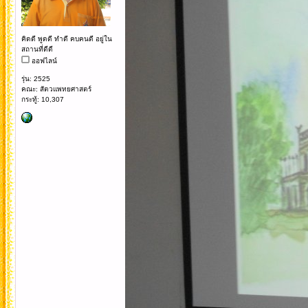
คิดดี พูดดี ทำดี คบคนดี อยู่ใน
สถานที่ดีดี
ออฟไลน์
รุ่น: 2525
คณะ: สัตวแพทยศาสตร์
กระทู้: 10,307