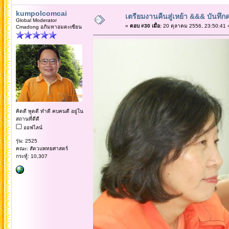
kumpolcomcai
เตรียมงานคืนสู่เหย้า &&& บันทึ
Global Moderator
«
ตอบ #30 เมื่อ:
20 ตุลาคม 2556, 23:50:41 
Cmadong อภิมหาอมตะเซียน
คิดดี พูดดี ทำดี คบคนดี อยู่ใน
สถานที่ดีดี
ออฟไลน์
รุ่น: 2525
คณะ: สัตวแพทยศาสตร์
กระทู้: 10,307