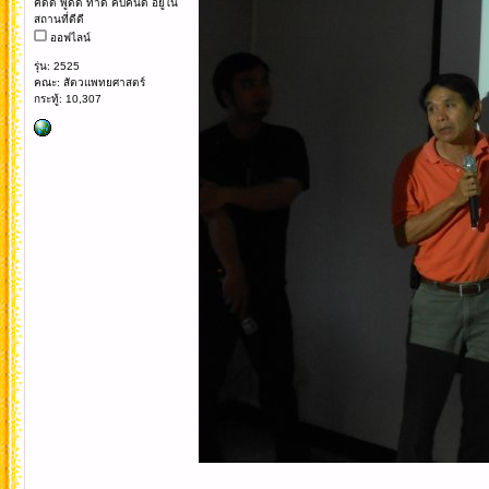
คิดดี พูดดี ทำดี คบคนดี อยู่ใน
สถานที่ดีดี
ออฟไลน์
รุ่น: 2525
คณะ: สัตวแพทยศาสตร์
กระทู้: 10,307