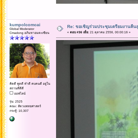
kumpolcomcai
Re: ขอเชิญร่วมประชุมเตรียมงานคืนสู่เห
Global Moderator
«
ตอบ #36 เมื่อ:
21 ตุลาคม 2556, 00:00:16 »
Cmadong อภิมหาอมตะเซียน
คิดดี พูดดี ทำดี คบคนดี อยู่ใน
สถานที่ดีดี
ออฟไลน์
รุ่น: 2525
คณะ: สัตวแพทยศาสตร์
กระทู้: 10,307