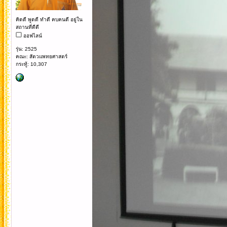
คิดดี พูดดี ทำดี คบคนดี อยู่ใน
สถานที่ดีดี
ออฟไลน์
รุ่น: 2525
คณะ: สัตวแพทยศาสตร์
กระทู้: 10,307