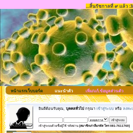
หน้าแรกเว็บบอร์ด
แนะนำตัว
เพิ่ม/แก้.ข้อมูลส่วนตัว
ยินดีต้อนรับคุณ,
บุคคลทั่วไป
กรุณา
เข้าสู่ระบบ
หรือ
ลงทะเ
เข้าสู่ระบบด้วยชื่อผู้ใช้ รหัสผ่าน
[สมาชิกเก่าลืมรหัส โทร 081-7611760]