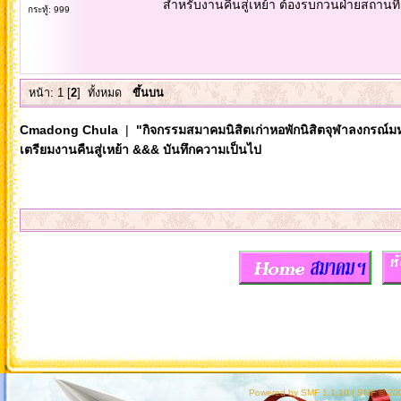
สำหรับงานคืนสู่เหย้า ต้องรบกวนฝ่ายสถานที่ จ
กระทู้: 999
หน้า:
1
[
2
]
ทั้งหมด
ขึ้นบน
Cmadong Chula
|
"กิจกรรมสมาคมนิสิตเก่าหอพักนิสิตจุฬาลงกรณ์ม
เตรียมงานคืนสู่เหย้า &&& บันทึกความเป็นไป
Powered by SMF 1.1.10
|
SMF © 200