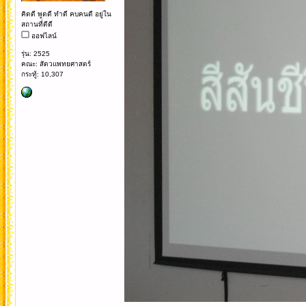
คิดดี พูดดี ทำดี คบคนดี อยู่ใน
สถานที่ดีดี
ออฟไลน์
รุ่น: 2525
คณะ: สัตวแพทยศาสตร์
กระทู้: 10,307