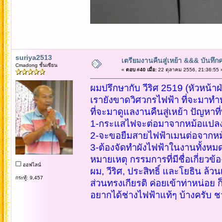
suriya2513
เตรียมงานคืนสู่เหย้า &&& บันทึ
Cmadong ชั้นเซียน
«
ตอบ #40 เมื่อ:
22 ตุลาคม 2556, 21:36:55 
ผมปรึกษากับ วีริศ 2519 (หัวหน้าฝ
เรายังขาดวิศวกรไฟฟ้า ที่จะมาทำหน
ที่จะมาดูแลงานคืนสู่เหย้า ปัญหาท
1-กระแสไฟจะต่อมาจากหม้อแปลง
2-จะขอยืมสายไฟฟ้าเมนต่อจากห
3-ต้องจัดทำผังไฟฟ้าในงานทั้งหม
หมายเหตุ กรรมการที่มีชื่อเกี่ยวข้อ
ออฟไลน์
ผม, วีริศ, ประสิทธิ์ และโยธิน ล้ว
กระทู้: 9,457
ส่วนทรงเกียรติ ค่อยเข้าท่าหน่อย 
อยากได้ช่างไฟฟ้าแท้ๆ บ้างครับ 