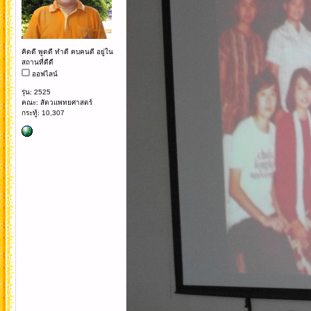
คิดดี พูดดี ทำดี คบคนดี อยู่ใน
สถานที่ดีดี
ออฟไลน์
รุ่น: 2525
คณะ: สัตวแพทยศาสตร์
กระทู้: 10,307