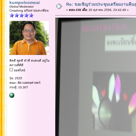
kumpolcomcai
Re: ขอเชิญร่วมประชุมเตรียมงานคืนสู่เห
Global Moderator
«
ตอบ #28 เมื่อ:
20 ตุลาคม 2556, 23:42:49 »
Cmadong อภิมหาอมตะเซียน
คิดดี พูดดี ทำดี คบคนดี อยู่ใน
สถานที่ดีดี
ออฟไลน์
รุ่น: 2525
คณะ: สัตวแพทยศาสตร์
กระทู้: 10,307