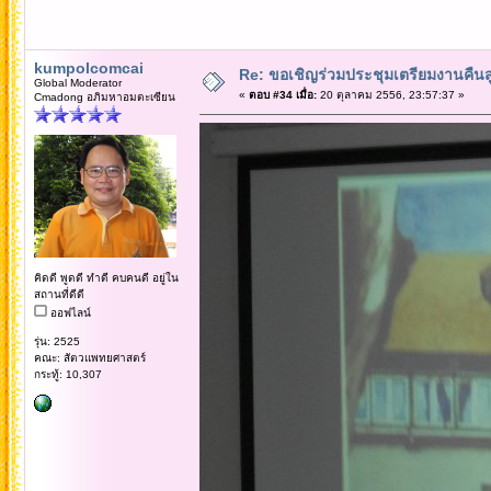
kumpolcomcai
Re: ขอเชิญร่วมประชุมเตรียมงานคืนสู่เห
Global Moderator
«
ตอบ #34 เมื่อ:
20 ตุลาคม 2556, 23:57:37 »
Cmadong อภิมหาอมตะเซียน
คิดดี พูดดี ทำดี คบคนดี อยู่ใน
สถานที่ดีดี
ออฟไลน์
รุ่น: 2525
คณะ: สัตวแพทยศาสตร์
กระทู้: 10,307