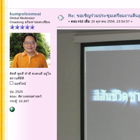
kumpolcomcai
Re: ขอเชิญร่วมประชุมเตรียมงานคืนสู่เห
Global Moderator
«
ตอบ #32 เมื่อ:
20 ตุลาคม 2556, 23:54:57 »
Cmadong อภิมหาอมตะเซียน
คิดดี พูดดี ทำดี คบคนดี อยู่ใน
สถานที่ดีดี
ออฟไลน์
รุ่น: 2525
คณะ: สัตวแพทยศาสตร์
กระทู้: 10,307