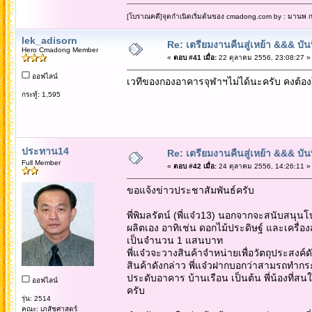
[โบราณคดี]จุดกำเนิดเริ่มต้นของ cmadong.com by : มานพ กล
lek_adisorn
Re: เตรียมงานคืนสู่เหย้า &&& บั
Hero Cmadong Member
«
ตอบ #41 เมื่อ:
22 ตุลาคม 2556, 23:08:27 »
ออฟไลน์
เวทีของกองอาคารจุฬาฯไม่ได้นะครับ คงต้องใ
กระทู้: 1,595
ประทาน14
Re: เตรียมงานคืนสู่เหย้า &&& บั
Full Member
«
ตอบ #42 เมื่อ:
24 ตุลาคม 2556, 14:26:11 »
ขอแจ้งข่าวประชาสัมพันธ์ครับ
พี่พิมลรัตน์ (พี่แจ๋ว13) นอกจากจะสนับสนุนโบ
ผลิตเอง อาทิเช่น ดอกไม้ประดิษฐ์ และเครื่
เป็นจำนวน 1 แสนบาท
พี่แจ๋วจะวางสินค้าจำหน่ายเพื่อวัตถุประสงค์
สินค้าดังกล่าว พี่แจ๋วฝากบอกว่าสามรถทำกร
ประดับอาคาร บ้านเรือน เป็นต้น พี่น้องที่ส
ออฟไลน์
ครับ
รุ่น: 2514
คณะ: เภสัชศาสตร์