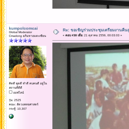
kumpolcomcai
Re: ขอเชิญร่วมประชุมเตรียมงานคืนสู่เห
Global Moderator
«
ตอบ #38 เมื่อ:
21 ตุลาคม 2556, 00:03:03 »
Cmadong อภิมหาอมตะเซียน
คิดดี พูดดี ทำดี คบคนดี อยู่ใน
สถานที่ดีดี
ออฟไลน์
รุ่น: 2525
คณะ: สัตวแพทยศาสตร์
กระทู้: 10,307