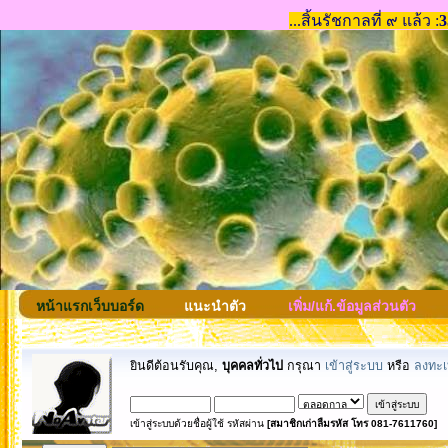
หน้าแรกเว็บบอร์ด
แนะนำตัว
เพิ่ม/แก้.ข้อมูลส่วนตัว
ยินดีต้อนรับคุณ,
บุคคลทั่วไป
กรุณา
เข้าสู่ระบบ
หรือ
ลงทะเ
เข้าสู่ระบบด้วยชื่อผู้ใช้ รหัสผ่าน
[สมาชิกเก่าลืมรหัส โทร 081-7611760]