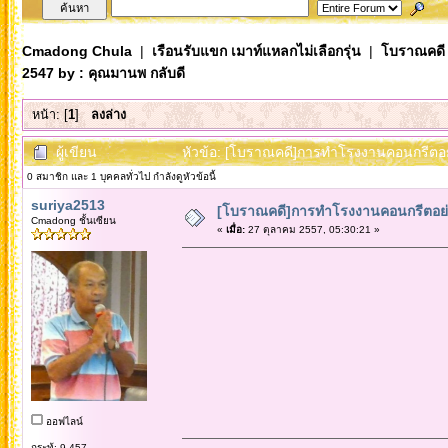
Cmadong Chula
|
เรือนรับแขก เมาท์แหลกไม่เลือกรุ่น
|
โบราณคดี
2547 by : คุณมานพ กลับดี
หน้า: [
1
]
ลงล่าง
ผู้เขียน
หัวข้อ: [โบราณคดี]การทำโรงงานคอนกรีตอย่
0 สมาชิก และ 1 บุคคลทั่วไป กำลังดูหัวข้อนี้
suriya2513
[โบราณคดี]การทำโรงงานคอนกรีตอย่า
Cmadong ชั้นเซียน
«
เมื่อ:
27 ตุลาคม 2557, 05:30:21 »
ออฟไลน์
กระทู้: 9,457