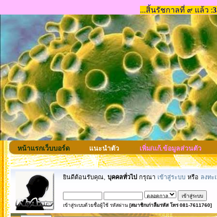
หน้าแรกเว็บบอร์ด
แนะนำตัว
เพิ่ม/แก้.ข้อมูลส่วนตัว
ยินดีต้อนรับคุณ,
บุคคลทั่วไป
กรุณา
เข้าสู่ระบบ
หรือ
ลงทะเ
เข้าสู่ระบบด้วยชื่อผู้ใช้ รหัสผ่าน
[สมาชิกเก่าลืมรหัส โทร 081-7611760]