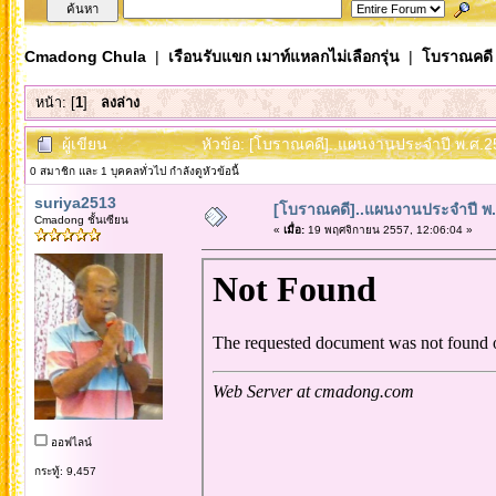
Cmadong Chula
|
เรือนรับแขก เมาท์แหลกไม่เลือกรุ่น
|
โบราณคดี
หน้า: [
1
]
ลงล่าง
ผู้เขียน
หัวข้อ: [โบราณคดี]..แผนงานประจำปี พ.ศ.254
0 สมาชิก และ 1 บุคคลทั่วไป กำลังดูหัวข้อนี้
suriya2513
[โบราณคดี]..แผนงานประจำปี พ.
Cmadong ชั้นเซียน
«
เมื่อ:
19 พฤศจิกายน 2557, 12:06:04 »
ออฟไลน์
กระทู้: 9,457