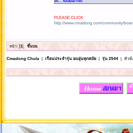
ค่ะ.....ขอบคุณมากค่ะ
PLEASE CLICK
http://www.cmadong.com/community/boar
หน้า: [
1
]
ขึ้นบน
Cmadong Chula
|
เรือนประจำรุ่น อบอุ่นทุกสมัย
|
รุ่น 2544
| หัวข้
Powered by SMF 1.1.10
|
SMF © 200