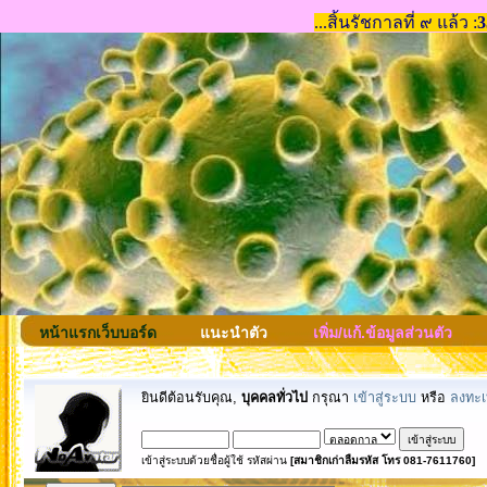
หน้าแรกเว็บบอร์ด
แนะนำตัว
เพิ่ม/แก้.ข้อมูลส่วนตัว
ยินดีต้อนรับคุณ,
บุคคลทั่วไป
กรุณา
เข้าสู่ระบบ
หรือ
ลงทะเ
เข้าสู่ระบบด้วยชื่อผู้ใช้ รหัสผ่าน
[สมาชิกเก่าลืมรหัส โทร 081-7611760]