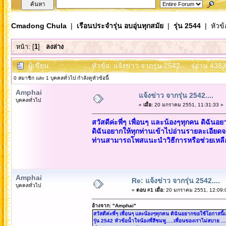
Cmadong Chula
|
เรือนประจำรุ่น อบอุ่นทุกสมัย
|
รุ่น 2544
| หัวข้
หน้า: [
1
]
ลงล่าง
ผู้เขียน
หัวข้อ: แจ้งข่าว จากรุ่น 2542.... (อ่าน 4383 
0 สมาชิก และ 1 บุคคลทั่วไป กำลังดูหัวข้อนี้
Amphai
แจ้งข่าว จากรุ่น 2542....
บุคคลทั่วไป
«
เมื่อ:
20 มกราคม 2551, 11:31:33 »
สวัสดีค่ะพี่ๆ เพื่อนๆ และน้องๆทุกคน ดิฉัน
ดิฉันอยากให้ทุกท่านเข้าไปอ่านรายละเอียดจาก
ท่านสามารถโพสแนะนำวิธีการหรือช่วยเหลือต
Amphai
Re: แจ้งข่าว จากรุ่น 2542....
บุคคลทั่วไป
«
ตอบ #1 เมื่อ:
20 มกราคม 2551, 12:09:
อ้างจาก: "Amphai"
สวัสดีค่ะพี่ๆ เพื่อนๆ และน้องๆทุกคน ดิฉันอยากขอใช้โอกาสน
รุ่น 2542 หัวข้อน้ำใจน้องพี่สีชมพู.....เพื่อนของเราไม่สบา