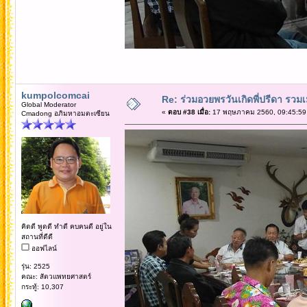
kumpolcomcai
Re: ร่วมอวยพรวันเกิดพี่ปรีดา รวม
Global Moderator
«
ตอบ #38 เมื่อ:
17 พฤษภาคม 2560, 09:45:59
Cmadong อภิมหาอมตะเซียน
คิดดี พูดดี ทำดี คบคนดี อยู่ใน
สถานที่ดีดี
ออฟไลน์
รุ่น: 2525
คณะ: สัตวแพทยศาสตร์
กระทู้: 10,307