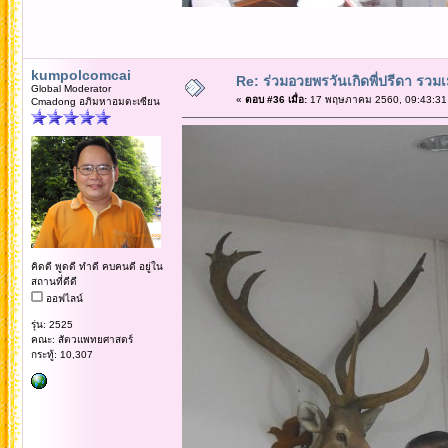
kumpolcomcai
Re: ร่วมอวยพรวันเกิดพี่ปรีดา รวม
Global Moderator
«
ตอบ #36 เมื่อ:
17 พฤษภาคม 2560, 09:43:31
Cmadong อภิมหาอมตะเซียน
คิดดี พูดดี ทำดี คบคนดี อยู่ใน
สถานที่ดีดี
ออฟไลน์
รุ่น: 2525
คณะ: สัตวแพทยศาสตร์
กระทู้: 10,307