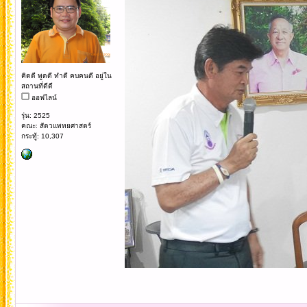
คิดดี พูดดี ทำดี คบคนดี อยู่ใน
สถานที่ดีดี
ออฟไลน์
รุ่น: 2525
คณะ: สัตวแพทยศาสตร์
กระทู้: 10,307