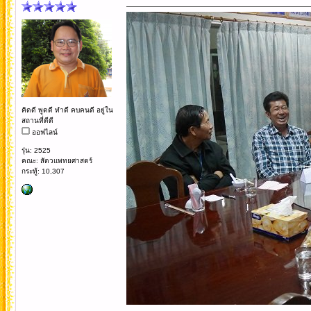
คิดดี พูดดี ทำดี คบคนดี อยู่ใน
สถานที่ดีดี
ออฟไลน์
รุ่น: 2525
คณะ: สัตวแพทยศาสตร์
กระทู้: 10,307