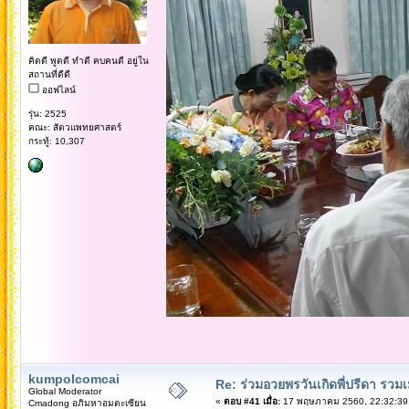
คิดดี พูดดี ทำดี คบคนดี อยู่ใน
สถานที่ดีดี
ออฟไลน์
รุ่น: 2525
คณะ: สัตวแพทยศาสตร์
กระทู้: 10,307
kumpolcomcai
Re: ร่วมอวยพรวันเกิดพี่ปรีดา รวม
Global Moderator
«
ตอบ #41 เมื่อ:
17 พฤษภาคม 2560, 22:32:39
Cmadong อภิมหาอมตะเซียน