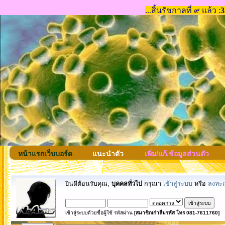
หน้าแรกเว็บบอร์ด
แนะนำตัว
เพิ่ม/แก้.ข้อมูลส่วนตัว
ยินดีต้อนรับคุณ,
บุคคลทั่วไป
กรุณา
เข้าสู่ระบบ
หรือ
ลงทะเ
เข้าสู่ระบบด้วยชื่อผู้ใช้ รหัสผ่าน
[สมาชิกเก่าลืมรหัส โทร 081-7611760]