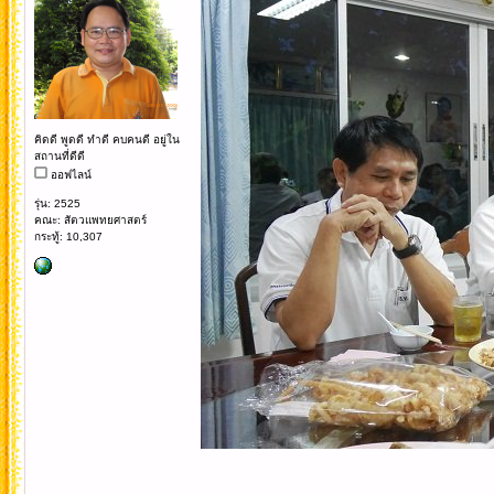
คิดดี พูดดี ทำดี คบคนดี อยู่ใน
สถานที่ดีดี
ออฟไลน์
รุ่น: 2525
คณะ: สัตวแพทยศาสตร์
กระทู้: 10,307