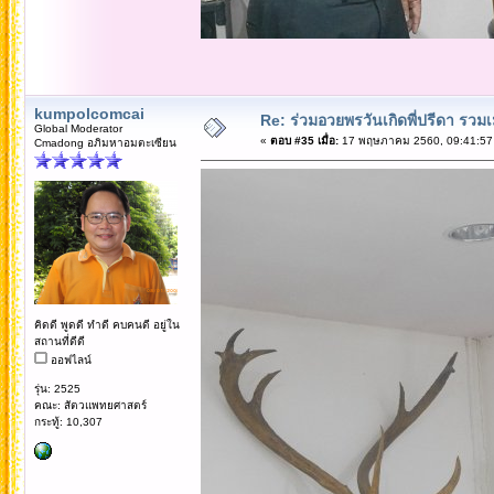
kumpolcomcai
Re: ร่วมอวยพรวันเกิดพี่ปรีดา รวม
Global Moderator
«
ตอบ #35 เมื่อ:
17 พฤษภาคม 2560, 09:41:57
Cmadong อภิมหาอมตะเซียน
คิดดี พูดดี ทำดี คบคนดี อยู่ใน
สถานที่ดีดี
ออฟไลน์
รุ่น: 2525
คณะ: สัตวแพทยศาสตร์
กระทู้: 10,307