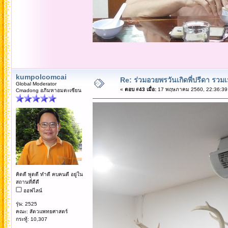
kumpolcomcai
Re: ร่วมอวยพรวันเกิดพี่ปรีดา รวม
Global Moderator
«
ตอบ #43 เมื่อ:
17 พฤษภาคม 2560, 22:36:39
Cmadong อภิมหาอมตะเซียน
คิดดี พูดดี ทำดี คบคนดี อยู่ใน
สถานที่ดีดี
ออฟไลน์
รุ่น: 2525
คณะ: สัตวแพทยศาสตร์
กระทู้: 10,307