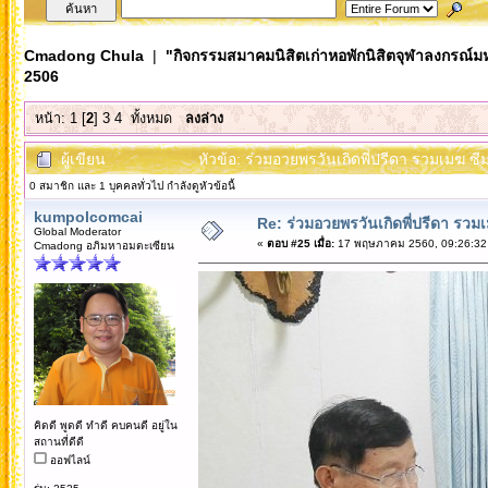
Cmadong Chula
|
"กิจกรรมสมาคมนิสิตเก่าหอพักนิสิตจุฬาลงกรณ์ม
2506
หน้า:
1
[
2
]
3
4
ทั้งหมด
ลงล่าง
ผู้เขียน
หัวข้อ: ร่วมอวยพรวันเกิดพี่ปรีดา รวมเมฆ ซี
0 สมาชิก และ 1 บุคคลทั่วไป กำลังดูหัวข้อนี้
kumpolcomcai
Re: ร่วมอวยพรวันเกิดพี่ปรีดา รวม
Global Moderator
«
ตอบ #25 เมื่อ:
17 พฤษภาคม 2560, 09:26:32
Cmadong อภิมหาอมตะเซียน
คิดดี พูดดี ทำดี คบคนดี อยู่ใน
สถานที่ดีดี
ออฟไลน์