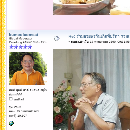
kumpolcomcai
Re: ร่วมอวยพรวันเกิดพี่ปรีดา รวม
Global Moderator
«
ตอบ #29 เมื่อ:
17 พฤษภาคม 2560, 09:31:55
Cmadong อภิมหาอมตะเซียน
คิดดี พูดดี ทำดี คบคนดี อยู่ใน
สถานที่ดีดี
ออฟไลน์
รุ่น: 2525
คณะ: สัตวแพทยศาสตร์
กระทู้: 10,307