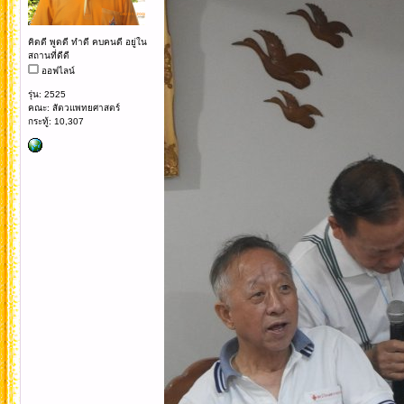
คิดดี พูดดี ทำดี คบคนดี อยู่ใน
สถานที่ดีดี
ออฟไลน์
รุ่น: 2525
คณะ: สัตวแพทยศาสตร์
กระทู้: 10,307