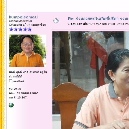
kumpolcomcai
Re: ร่วมอวยพรวันเกิดพี่ปรีดา รวม
Global Moderator
«
ตอบ #42 เมื่อ:
17 พฤษภาคม 2560, 22:34:25
Cmadong อภิมหาอมตะเซียน
คิดดี พูดดี ทำดี คบคนดี อยู่ใน
สถานที่ดีดี
ออฟไลน์
รุ่น: 2525
คณะ: สัตวแพทยศาสตร์
กระทู้: 10,307