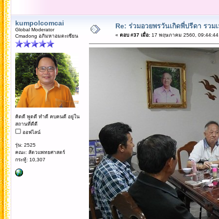
kumpolcomcai
Re: ร่วมอวยพรวันเกิดพี่ปรีดา รวม
Global Moderator
«
ตอบ #37 เมื่อ:
17 พฤษภาคม 2560, 09:44:44
Cmadong อภิมหาอมตะเซียน
คิดดี พูดดี ทำดี คบคนดี อยู่ใน
สถานที่ดีดี
ออฟไลน์
รุ่น: 2525
คณะ: สัตวแพทยศาสตร์
กระทู้: 10,307