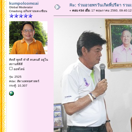
kumpolcomcai
Re: ร่วมอวยพรวันเกิดพี่ปรีดา รวม
Global Moderator
«
ตอบ #34 เมื่อ:
17 พฤษภาคม 2560, 09:40:12
Cmadong อภิมหาอมตะเซียน
คิดดี พูดดี ทำดี คบคนดี อยู่ใน
สถานที่ดีดี
ออฟไลน์
รุ่น: 2525
คณะ: สัตวแพทยศาสตร์
กระทู้: 10,307