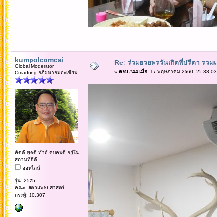
kumpolcomcai
Re: ร่วมอวยพรวันเกิดพี่ปรีดา รวม
Global Moderator
«
ตอบ #44 เมื่อ:
17 พฤษภาคม 2560, 22:38:03
Cmadong อภิมหาอมตะเซียน
คิดดี พูดดี ทำดี คบคนดี อยู่ใน
สถานที่ดีดี
ออฟไลน์
รุ่น: 2525
คณะ: สัตวแพทยศาสตร์
กระทู้: 10,307