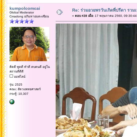
kumpolcomcai
Re: ร่วมอวยพรวันเกิดพี่ปรีดา รวม
Global Moderator
«
ตอบ #28 เมื่อ:
17 พฤษภาคม 2560, 09:30:44
Cmadong อภิมหาอมตะเซียน
คิดดี พูดดี ทำดี คบคนดี อยู่ใน
สถานที่ดีดี
ออฟไลน์
รุ่น: 2525
คณะ: สัตวแพทยศาสตร์
กระทู้: 10,307