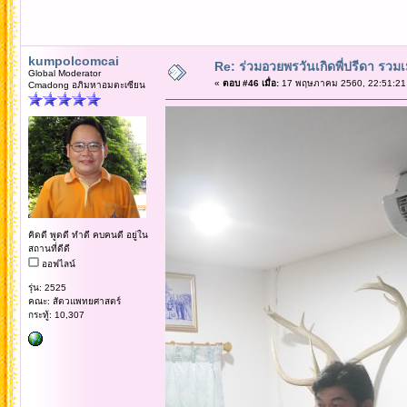
kumpolcomcai
Re: ร่วมอวยพรวันเกิดพี่ปรีดา รวม
Global Moderator
«
ตอบ #46 เมื่อ:
17 พฤษภาคม 2560, 22:51:21
Cmadong อภิมหาอมตะเซียน
คิดดี พูดดี ทำดี คบคนดี อยู่ใน
สถานที่ดีดี
ออฟไลน์
รุ่น: 2525
คณะ: สัตวแพทยศาสตร์
กระทู้: 10,307