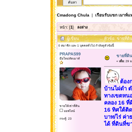
Cmadong Chula
|
เรือนรับแขก เมาท์แห
หน้า: [
1
]
ลงล่าง
ผู้เขียน
หัวข้อ: ขายที่ด
0 สมาชิก และ 1 บุคคลทั่วไป กำลังดูหัวข้อนี้
PRAPAS99
ขายที่ดิ
มือใหม่หัดเมาท์
«
เมื่อ:
29 ม
ต้องก
บ้านไผ่ดำ ต
ทางเขตหนอง
คลอง 16 ที่
ขายให้เช่าที่ดิน
16 ทิศใต้ติ
ออฟไลน์
บาท/ไร่ ค่า
กระทู้: 23
ได้ ที่ดิน