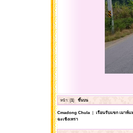
หน้า: [
1
]
ขึ้นบน
Cmadong Chula
|
เรือนรับแขก เมาท์แห
ฉะเชิงเทรา