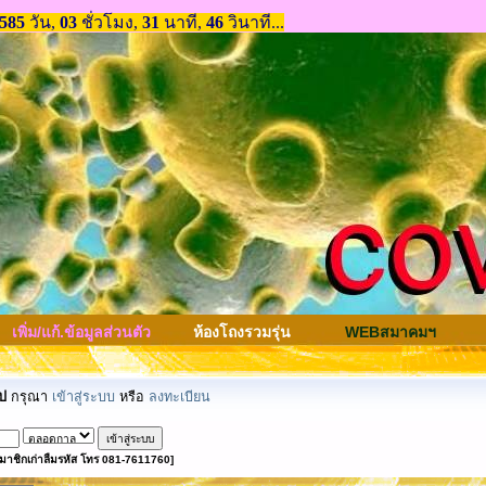
เพิ่ม/แก้.ข้อมูลส่วนตัว
ห้องโถงรวมรุ่น
WEBสมาคมฯ
ป
กรุณา
เข้าสู่ระบบ
หรือ
ลงทะเบียน
มาชิกเก่าลืมรหัส โทร 081-7611760]