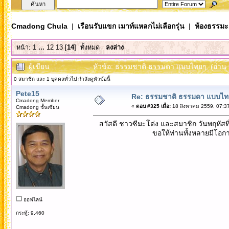
Cmadong Chula
|
เรือนรับแขก เมาท์แหลกไม่เลือกรุ่น
|
ห้องธรรมะ..
หน้า:
1
...
12
13
[
14
]
ทั้งหมด
ลงล่าง
ผู้เขียน
หัวข้อ: ธรรมชาติ ธรรมดา แบบไทยๆ (อ่าน 5
0 สมาชิก และ 1 บุคคลทั่วไป กำลังดูหัวข้อนี้
Pete15
Re: ธรรมชาติ ธรรมดา แบบไท
Cmadong Member
«
ตอบ #325 เมื่อ:
18 สิงหาคม 2559, 07:37
Cmadong ชั้นเซียน
สวัสดี ชาวซีมะโด่ง และสมาชิก วันพฤหัสที
ขอให้ท่านทั้งหลายมีโอกาส ได้ศึ
ออฟไลน์
กระทู้: 9,460