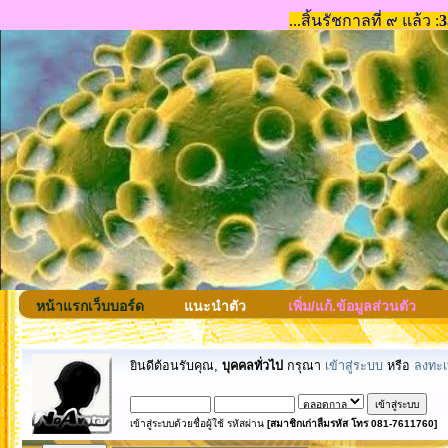
หน้าแรกเว็บบอร์ด
แนะนำตัว
เพิ่ม/แก้.ข้อมูลส่วนตัว
ยินดีต้อนรับคุณ,
บุคคลทั่วไป
กรุณา
เข้าสู่ระบบ
หรือ
ลงทะเ
เข้าสู่ระบบด้วยชื่อผู้ใช้ รหัสผ่าน
[สมาชิกเก่าลืมรหัส โทร 081-7611760]