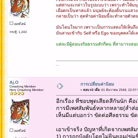
แต่ท่านจะกล่าวในรูปแบบว่า เพราะทำให้มนุ
เมื่อตกเป็นทาสแล้ว มนุษย์จะต้องดิ้นรนแสว
กลายเป็นว่า สุดท้ายค่านิยมนี้จะทำลายตัวตน
ออฟไลน์
มันโดนใจมาก เพราะเป็นการแสดงให้เห็นถึงผ
กระทู้: 1,243
มันสวมเข้ากับ Self หรือ Ego ของบุคคลได้เล
แต่จะมีผู้สอนจริยธรรมสักกี่คน ที่สามารถสอน
...
Aj.O
การเปลี่ยนค่านิยม
Cmadong Member
Hero Cmadong Member
«
ตอบ #2 เมื่อ:
01 ธันวาคม 2549, 22:57:
อีกเรื่อง ที่ชอบพูดเสียดสีกันนัก คือ
การมีเพศสัมพันธ์หลากหลาย(สำส่อน
เห็นมีแต่บอกว่า ขัดต่อศีลธรรม ขัด
เอาเข้าจริง ปัญหาที่เกิดจากเพศสัม
ออฟไลน์
1) การถูกบังคับโดยไม่ยินยอม(ข่มข