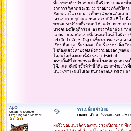
ที่เราชอบอ้างว่า คนสมัยนี้จริยธรรมลดลงนั้
จากการสังเกตของผม ผมว่าอย่างหลังก็มีส่ว
สังเกตว่าในระบบการศึกษา มักสอนกันแบบ Dog
เอาแบบรวมๆก่อนเลยนะ > เรามีศีล 5 ไปเพื่ออ
พวกอนุรักษ์นิยมก็จะตอบได้แค่ว่า เพราะมันเป็
บางคนยังมีพฤติกรรม เอาสวรรค์มาล่อ นรกมาข
แต่ผมว่าแนวคิดแบบนี้สอนแค่ไหนก็ไม่มีทางยั
อย่าลืมว่า สัญชาติญาณพื้นฐานของคนและสัตว
เรื่องเพื่อนฝูง เรื่องสังคมเป็นเรื่องรอง ยิ่งเร
ไม่ต้องแสวงหาปัจจัยเพื่อความอยู่รอด(พ่อแม่
ไม่สนใจเรื่องแบบนี้นักหรอก :twisted:
ตราบใดที่ไม่สามารถเชื่อมโยงหลักคุณธรรมให
ได้…แนวคิดอีกขั้วที่ว่านี้ก็คือ อยากทำอะไร
นั้น >เพราะมันไม่เคยสนองตัวตนของเราเลย?
...
Aj.O
การเปลี่ยนค่านิยม
Cmadong Member
Hero Cmadong Member
«
ตอบ #1 เมื่อ:
01 ธันวาคม 2549, 22:51:
ผมจึงชอบแนวคิดของพระธรรมปิฎกมาก ที่ท่
เช่นกรณีวิพากษ์เรื่องบริโภคนิยมว่า ไม่ดี