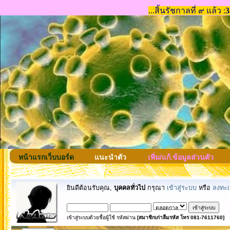
หน้าแรกเว็บบอร์ด
แนะนำตัว
เพิ่ม/แก้.ข้อมูลส่วนตัว
ยินดีต้อนรับคุณ,
บุคคลทั่วไป
กรุณา
เข้าสู่ระบบ
หรือ
ลงทะเ
เข้าสู่ระบบด้วยชื่อผู้ใช้ รหัสผ่าน
[สมาชิกเก่าลืมรหัส โทร 081-7611760]