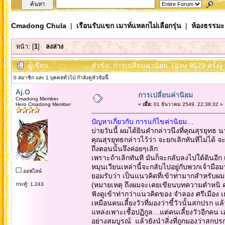
Cmadong Chula
|
เรือนรับแขก เมาท์แหลกไม่เลือกรุ่น
|
ห้องธรรมะ..
หน้า: [
1
]
ลงล่าง
ผู้เขียน
หัวข้อ: การเปลี่ยนค่านิยม (อ่าน 9529 ครั้ง)
0 สมาชิก และ 1 บุคคลทั่วไป กำลังดูหัวข้อนี้
Aj.O
การเปลี่ยนค่านิยม
Cmadong Member
Hero Cmadong Member
«
เมื่อ:
01 ธันวาคม 2549, 22:38:32 »
ปัญหาเกี่ยวกับ การแก้ไขค่านิยม…
บ่ายวันนี้ ผมได้ยินคำกล่าวนึงที่คุณสุรยุทธ 
คุณสุรยุทธกล่าวไว้ว่า จะยกเลิกทันทีไม่ได้
ถึงตอนนั้นจึงค่อยๆเลิก
เพราะถ้าเลิกทันที มันก็จะกลับลงไปใต้ดินอีก 
หมุนเวียนเหล่านี้จะกลับไปอยู่กับพวกเจ้ามือม
ออฟไลน์
ยอมรับว่า เป็นแนวคิดที่เข้าท่ามากสำหรับผม
(หมายเหตุ ถึงผมจะเคยเขียนบทความตำหนิ คม
กระทู้: 1,243
ฟังดูเข้าท่ากว่าแนวคิดของ จำลอง ศรีเมือง 
เหมือนคนเลี้ยงวัวที่มองว่าขี้วัวนั้นสกปรก แล้
แหล่งเพาะเชื้อปฏิกูล…แต่คนเลี้ยงวัวอีกคน
อย่างสมบูรณ์ แล้วยังนำสิ่งที่ถูกมองว่าสกปร