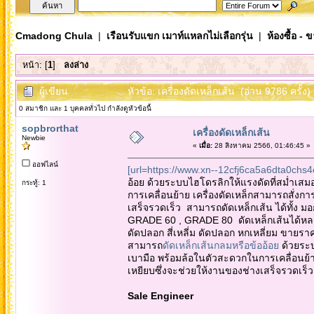
Cmadong Chula
|
เรือนรับแขก เมาท์แหลกไม่เลือกรุ่น
|
ห้องซื้อ - 
หน้า: [
1
]
ลงล่าง
ผู้เขียน
หัวข้อ: เครื่องดัดเหล็กเส้น (อ่าน 9786 ครั้ง)
0 สมาชิก และ 1 บุคคลทั่วไป กำลังดูหัวข้อนี้
sopbrorthat
เครื่องดัดเหล็กเส้น
Newbie
«
เมื่อ:
28 สิงหาคม 2566, 01:46:45 »
ออฟไลน์
[url=https://www.xn--12cfj6ca5a6dta0chs4c
อ้อย ด้วยระบบไฮโดรลิกให้แรงดัดที่สม่ำเส
กระทู้: 1
การเคลื่อนย้าย เครื่องดัดเหล็กสามารถสั่งกา
เสร็จรวดเร็ว สามารถดัดเหล็กเส้น ได้ทั้ง
GRADE 60 , GRADE 80 ดัดเหล็กเส้นได้หลายแ
ดัดปลอก สี่เหลี่ม ดัดปลอก หกเหลี่ยม ขายร
สามารถ
ดัดเหล็กเส้นกลมหรือข้ออ้อย
ด้วยระบ
เบามือ พร้อมล้อในตัวสะดวกในการเคลื่อนย้าย 
เหยียบซึ่งจะช่วยให้งานของช่างเสร็จรวดเร็
Sale Engineer