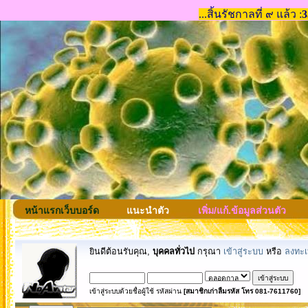
หน้าแรกเว็บบอร์ด
แนะนำตัว
เพิ่ม/แก้.ข้อมูลส่วนตัว
ยินดีต้อนรับคุณ,
บุคคลทั่วไป
กรุณา
เข้าสู่ระบบ
หรือ
ลงทะเ
เข้าสู่ระบบด้วยชื่อผู้ใช้ รหัสผ่าน
[สมาชิกเก่าลืมรหัส โทร 081-7611760]