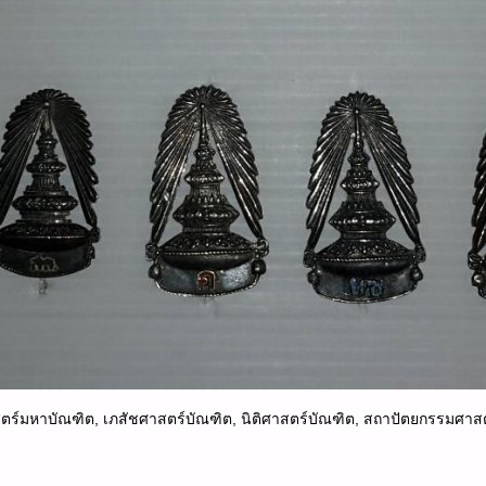
สตร์มหาบัณฑิต, เภสัชศาสตร์บัณฑิต, นิติศาสตร์บัณฑิต, สถาปัตยกรรมศาสต