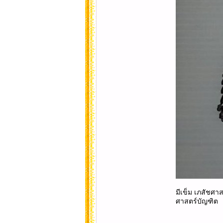
มีเข็ม เภสัชศา
ศาสตร์บัญฑิต