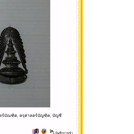
ร์บัณฑิต, ครุศาสตร์บัญฑิต, บัญชี
บันทึกการเข้า