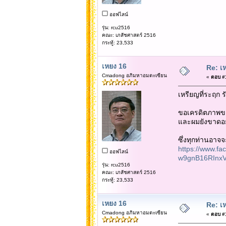
ออฟไลน์
รุ่น: rcu2516
คณะ: เภสัชศาสตร์ 2516
กระทู้: 23,533
เหยง 16
Re: เห
Cmadong อภิมหาอมตะเซียน
«
ตอบ #1
เหรียญที่ระฤก ร
ขอเครดิตภาพของค
และผมยังขาดอยู
ซึ่งทุกท่านอาจจ
https://www.f
ออฟไลน์
w9gnB16RInx
รุ่น: rcu2516
คณะ: เภสัชศาสตร์ 2516
กระทู้: 23,533
เหยง 16
Re: เห
Cmadong อภิมหาอมตะเซียน
«
ตอบ #1