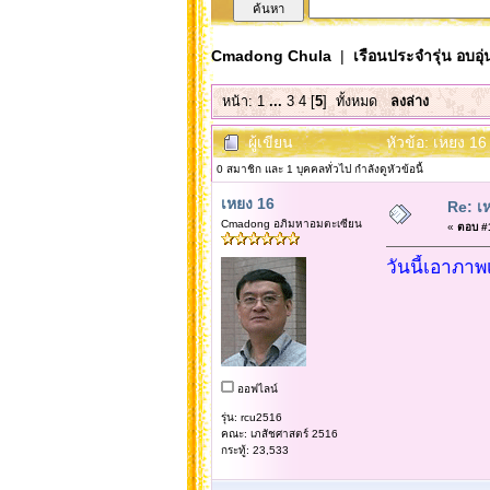
Cmadong Chula
|
เรือนประจำรุ่น อบอุ่
หน้า:
1
...
3
4
[
5
]
ทั้งหมด
ลงล่าง
ผู้เขียน
หัวข้อ: เหยง 16
0 สมาชิก และ 1 บุคคลทั่วไป กำลังดูหัวข้อนี้
เหยง 16
Re: เห
Cmadong อภิมหาอมตะเซียน
«
ตอบ #1
วันนี้เอาภาพ
ออฟไลน์
รุ่น: rcu2516
คณะ: เภสัชศาสตร์ 2516
กระทู้: 23,533