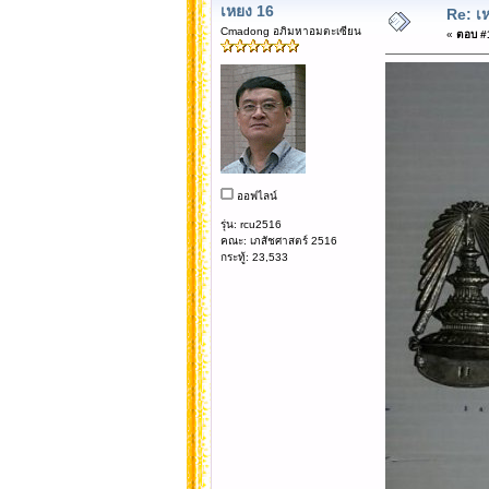
เหยง 16
Re: เห
Cmadong อภิมหาอมตะเซียน
«
ตอบ #1
ออฟไลน์
รุ่น: rcu2516
คณะ: เภสัชศาสตร์ 2516
กระทู้: 23,533