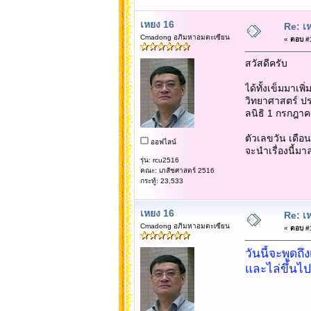
เหยง 16
Re: เห
Cmadong อภิมหาอมตะเซียน
«
ตอบ #1
สวัสดีครับ
ได้ทั้งเข็มมาเพ
วิทยาศาสตร์ ปร
ลนิธิ 1 กรกฎา
ตัวเลขวัน เดือน
ออฟไลน์
จะนำเรื่องนี้ม
รุ่น: rcu2516
คณะ: เภสัชศาสตร์ 2516
กระทู้: 23,533
เหยง 16
Re: เห
Cmadong อภิมหาอมตะเซียน
«
ตอบ #1
วันนี้จะพูดถ
และไล่ขึ้นไป