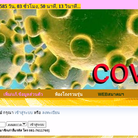
เพิ่ม/แก้.ข้อมูลส่วนตัว
ห้องโถงรวมรุ่น
WEBสมาคมฯ
ป
กรุณา
เข้าสู่ระบบ
หรือ
ลงทะเบียน
มาชิกเก่าลืมรหัส โทร 081-7611760]