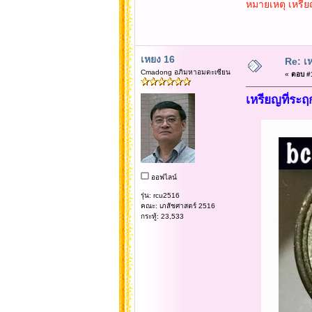
หมายเหตุ เหรียญ
เหยง 16
Re: เห
Cmadong อภิมหาอมตะเซียน
«
ตอบ #1
เหรียญที่ระฤ
ออฟไลน์
รุ่น: rcu2516
คณะ: เภสัชศาสตร์ 2516
กระทู้: 23,533