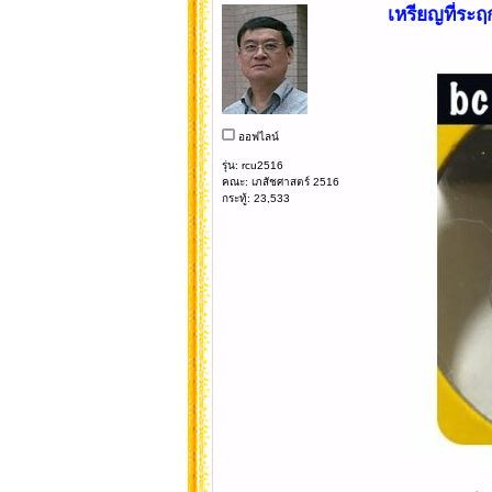
เหรียญที่ระฤ
ออฟไลน์
รุ่น: rcu2516
คณะ: เภสัชศาสตร์ 2516
กระทู้: 23,533