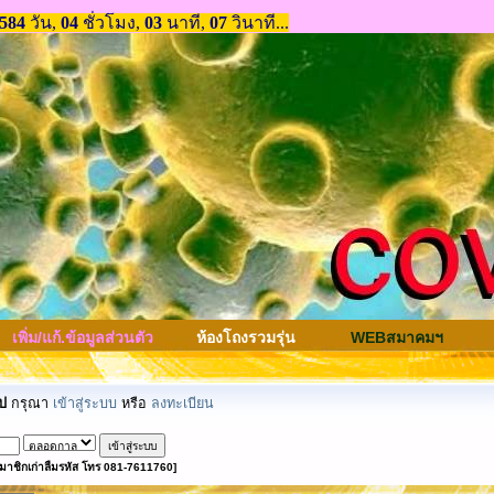
เพิ่ม/แก้.ข้อมูลส่วนตัว
ห้องโถงรวมรุ่น
WEBสมาคมฯ
ป
กรุณา
เข้าสู่ระบบ
หรือ
ลงทะเบียน
มาชิกเก่าลืมรหัส โทร 081-7611760]