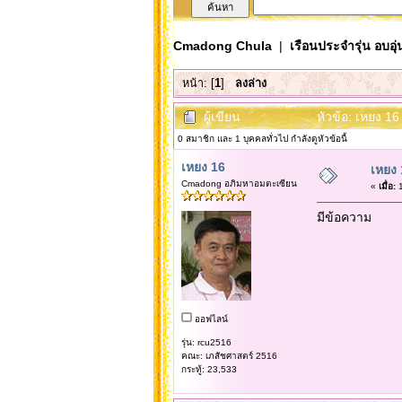
Cmadong Chula
|
เรือนประจำรุ่น อบอุ่
หน้า: [
1
]
ลงล่าง
ผู้เขียน
หัวข้อ: เหยง 16
0 สมาชิก และ 1 บุคคลทั่วไป กำลังดูหัวข้อนี้
เหยง 16
เหยง 
Cmadong อภิมหาอมตะเซียน
«
เมื่อ:
1
มีข้อความ
ออฟไลน์
รุ่น: rcu2516
คณะ: เภสัชศาสตร์ 2516
กระทู้: 23,533