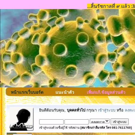
หน้าแรกเว็บบอร์ด
แนะนำตัว
เพิ่ม/แก้.ข้อมูลส่วนตัว
ยินดีต้อนรับคุณ,
บุคคลทั่วไป
กรุณา
เข้าสู่ระบบ
หรือ
ลงทะเ
เข้าสู่ระบบด้วยชื่อผู้ใช้ รหัสผ่าน
[สมาชิกเก่าลืมรหัส โทร 081-7611760]