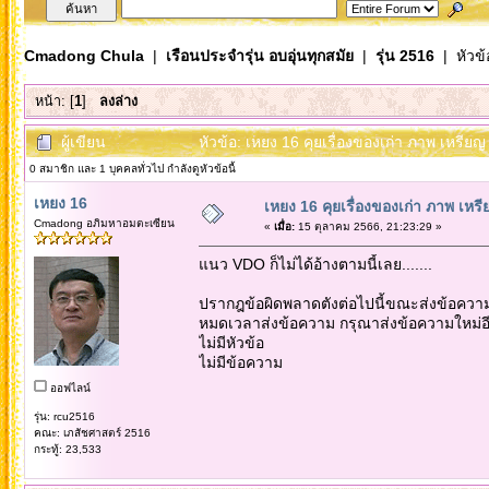
Cmadong Chula
|
เรือนประจำรุ่น อบอุ่นทุกสมัย
|
รุ่น 2516
| หัวข้
หน้า: [
1
]
ลงล่าง
ผู้เขียน
หัวข้อ: เหยง 16 คุยเรื่องของเก่า ภาพ เหรียญ
0 สมาชิก และ 1 บุคคลทั่วไป กำลังดูหัวข้อนี้
เหยง 16
เหยง 16 คุยเรื่องของเก่า ภาพ เหร
Cmadong อภิมหาอมตะเซียน
«
เมื่อ:
15 ตุลาคม 2566, 21:23:29 »
แนว VDO ก็ไม่ได้อ้างตามนี้เลย.......
ปรากฎข้อผิดพลาดตังต่อไปนี้ขณะส่งข้อความน
หมดเวลาส่งข้อความ กรุณาส่งข้อความใหม่อีก
ไม่มีหัวข้อ
ไม่มีข้อความ
ออฟไลน์
รุ่น: rcu2516
คณะ: เภสัชศาสตร์ 2516
กระทู้: 23,533