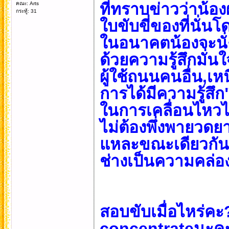
ที่ทราบข่าวว่าน้อ
คณะ: Arts
กระทู้: 31
ใบขับขี่ของที่นั่นโ
ในอนาคตน้องจะนั่
ด้วยความรู้สึกมั่นใจ
ผู้ใช้ถนนคนอื่น,เหน
การได้มีความรู้สึ
ในการเคลื่อนไหว
ไม่ต้องพึ่งพายว
แหละขณะเดียวกันม
ช่างเป็นความคล่อง
สอบขับเมื่อไหร่คะ
concentrateนะค