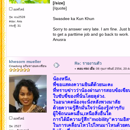
[/size]
[/quote]
ออฟไลน์
รุ่น: rcu2528
Swasdee ka Kun Khun
คณะ: Arts
กระทู้: 31
Sorry to answer very late. I am fine. Jus
to get a parttime job and go back to work.
Anusra
khesorn mueller
Re: รายงานตัว
Cmadong อภิมหาอมตะเซียน
«
ตอบ #84 เมื่อ:
06 กุมภาพันธ์ 2554, 20:4
น้องหนึ่ง,
พี่ขอแสดงความยินดีด้วยนะคะ
ที่ทราบข่าวว่าน้องผ่านการสอบข้อเขีย
ใบขับขี่ของที่นั่นโดยลุล่วง.
ในอนาคตน้องจะนั่งหลังพวงมาลัย
ด้วยความรู้สึกมั่นใจว่าน้องรู้เท่าๆกับ
ผู้ใช้ถนนคนอื่น,เหนือสิ่งอื่นใด
ออฟไลน์
การได้มีความรู้สึก"mobility"ความอิส
ในการเคลื่อนไหวไปไหนมาไหนด้วยตน
รุ่น: 2527