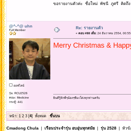
ขอรายงานตัวค่ะ ชื่อใหม่ พัชนี ภูศรี คิดถึง 
@^-^@ uhn
Re: รายงานตัว
Full Member
«
ตอบ #88 เมื่อ:
24 ธันวาคม 2554, 00:55
Merry Christmas & Happ
ออฟไลน์
รุ่น: RCU2526
คณะ: Medicine
ยินดีรู้จักพี่ๆน้องๆซีมะโ่ด่งทุกท่านครับ
กระทู้: 441
หน้า:
1
2
3
[
4
]
ทั้งหมด
ขึ้นบน
Cmadong Chula
|
เรือนประจำรุ่น อบอุ่นทุกสมัย
|
รุ่น 2528
| หัวข้