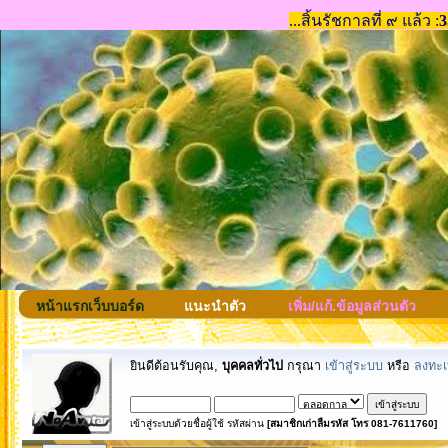
หน้าแรกเว็บบอร์ด
แนะนำตัว
เพิ่ม/แก้.ข้อมูลส่วนตัว
ยินดีต้อนรับคุณ,
บุคคลทั่วไป
กรุณา
เข้าสู่ระบบ
หรือ
ลงทะเ
เข้าสู่ระบบด้วยชื่อผู้ใช้ รหัสผ่าน
[สมาชิกเก่าลืมรหัส โทร 081-7611760]