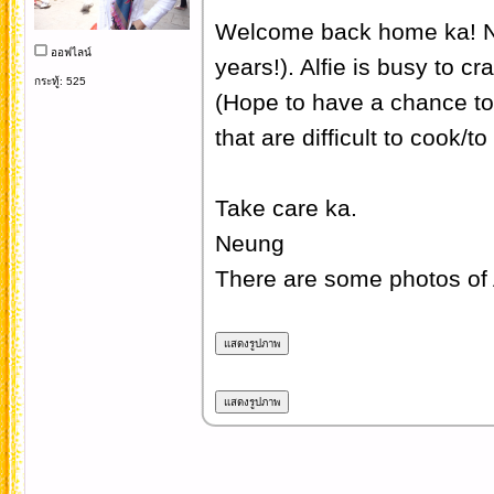
Welcome back home ka! Neun
ออฟไลน์
years!). Alfie is busy to c
กระทู้: 525
(Hope to have a chance to
that are difficult to cook/t
Take care ka.
Neung
There are some photos of A