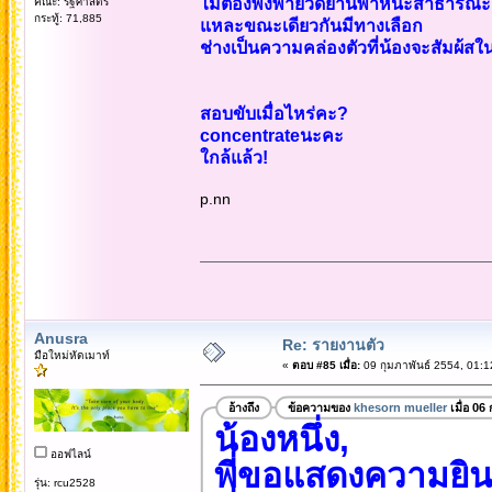
ไม่ต้องพึ่งพายวดยานพาหนะสาธารณะ
คณะ: รัฐศาสตร์
กระทู้: 71,885
แหละขณะเดียวกันมีทางเลือก
ช่างเป็นความคล่องตัวที่น้องจะสัมผ้ส
สอบขับเมื่อไหร่คะ?
concentrateนะคะ
ใกล้แล้ว!
p.nn
Anusra
Re: รายงานตัว
มือใหม่หัดเมาท์
«
ตอบ #85 เมื่อ:
09 กุมภาพันธ์ 2554, 01:1
อ้างถึง
ข้อความของ
khesorn mueller
เมื่อ 06
น้องหนึ่ง,
ออฟไลน์
พี่ขอแสดงความยิน
รุ่น: rcu2528