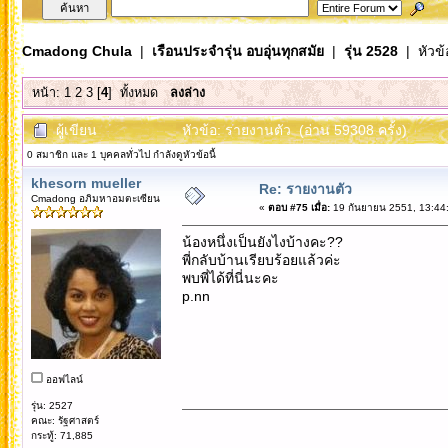
Cmadong Chula
|
เรือนประจำรุ่น อบอุ่นทุกสมัย
|
รุ่น 2528
| หัวข้
หน้า:
1
2
3
[
4
]
ทั้งหมด
ลงล่าง
ผู้เขียน
หัวข้อ: รายงานตัว (อ่าน 59308 ครั้ง)
0 สมาชิก และ 1 บุคคลทั่วไป กำลังดูหัวข้อนี้
khesorn mueller
Re: รายงานตัว
Cmadong อภิมหาอมตะเซียน
«
ตอบ #75 เมื่อ:
19 กันยายน 2551, 13:44
น้องหนึ่งเป็นยังไงบ้างคะ??
พี่กลับบ้านเรียบร้อยแล้วค่ะ
พบพี่ได้ที่นี่นะคะ
p.nn
ออฟไลน์
รุ่น: 2527
คณะ: รัฐศาสตร์
กระทู้: 71,885