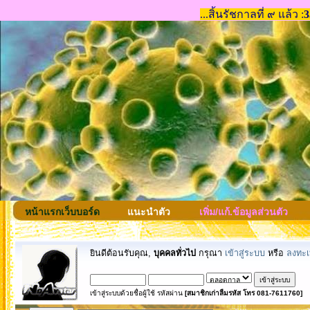
หน้าแรกเว็บบอร์ด
แนะนำตัว
เพิ่ม/แก้.ข้อมูลส่วนตัว
ยินดีต้อนรับคุณ,
บุคคลทั่วไป
กรุณา
เข้าสู่ระบบ
หรือ
ลงทะเ
เข้าสู่ระบบด้วยชื่อผู้ใช้ รหัสผ่าน
[สมาชิกเก่าลืมรหัส โทร 081-7611760]