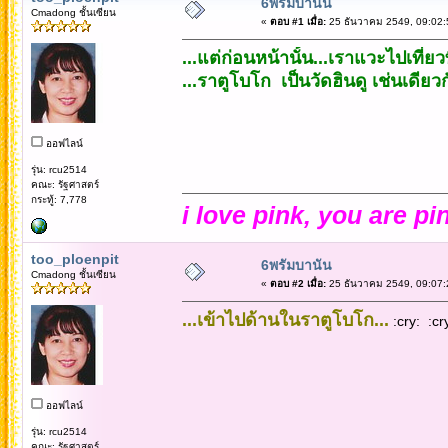
6พรัมบานัน
Cmadong ชั้นเซียน
«
ตอบ #1 เมื่อ:
25 ธันวาคม 2549, 09:02:
...แต่ก่อนหน้านั้น...เราแวะไปเที่ยว
...ราตูโบโก เป็นวัดฮินดู เช่นเดียว
ออฟไลน์
รุ่น: rcu2514
คณะ: รัฐศาสตร์
กระทู้: 7,778
i love pink, you are pi
too_ploenpit
6พรัมบานัน
Cmadong ชั้นเซียน
«
ตอบ #2 เมื่อ:
25 ธันวาคม 2549, 09:07:
...เข้าไปด้านในราตูโบโก...
:cry: :cry
ออฟไลน์
รุ่น: rcu2514
คณะ: รัฐศาสตร์