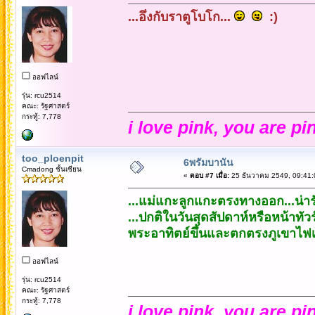
...อึ่งกับราตูโบโก...
:)
ออฟไลน์
รุ่น: rcu2514
คณะ: รัฐศาสตร์
กระทู้: 7,778
i love pink, you are pi
too_ploenpit
6พรัมบานัน
Cmadong ชั้นเซียน
«
ตอบ #7 เมื่อ:
25 ธันวาคม 2549, 09:41:
...แม่แกะลูกแกะตรงทางออก...น่ารั
...ปกติในวันสุดสัปดาห์หรือหน้าทั
พระอาทิตย์ขึ้นและตกตรงภูเขาไฟเม
ออฟไลน์
รุ่น: rcu2514
คณะ: รัฐศาสตร์
กระทู้: 7,778
i love pink, you are pi