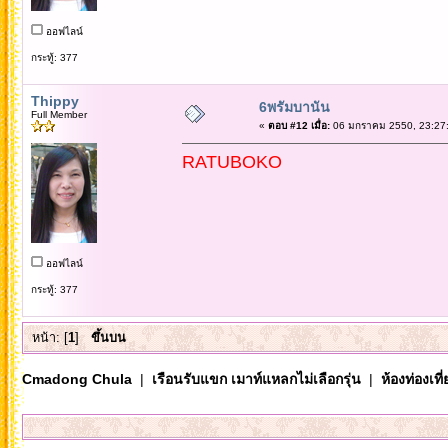
ออฟไลน์
กระทู้: 377
Thippy
6พรัมบานัน
Full Member
«
ตอบ #12 เมื่อ:
06 มกราคม 2550, 23:27:
RATUBOKO
ออฟไลน์
กระทู้: 377
หน้า: [
1
]
ขึ้นบน
Cmadong Chula
|
เรือนรับแขก เมาท์แหลกไม่เลือกรุ่น
|
ห้องท่องเท