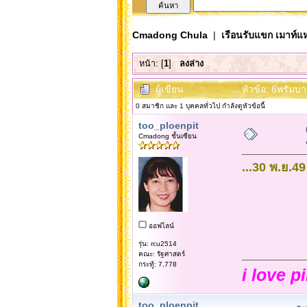
Cmadong Chula
|
เรือนรับแขก เมาท์แห
หน้า: [
1
]
ลงล่าง
ผู้เขียน
หัวข้อ: 6พรัมบา
0 สมาชิก และ 1 บุคคลทั่วไป กำลังดูหัวข้อนี้
too_ploenpit
Cmadong ชั้นเซียน
...30 พ.ย.
ออฟไลน์
รุ่น: rcu2514
คณะ: รัฐศาสตร์
กระทู้: 7,778
i love p
too_ploenpit