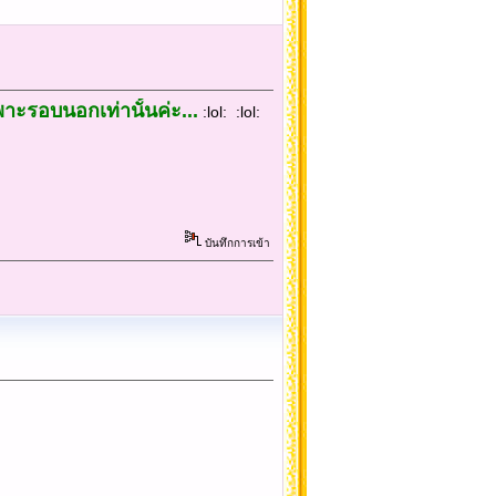
พาะรอบนอกเท่านั้นค่ะ...
:lol: :lol:
บันทึกการเข้า