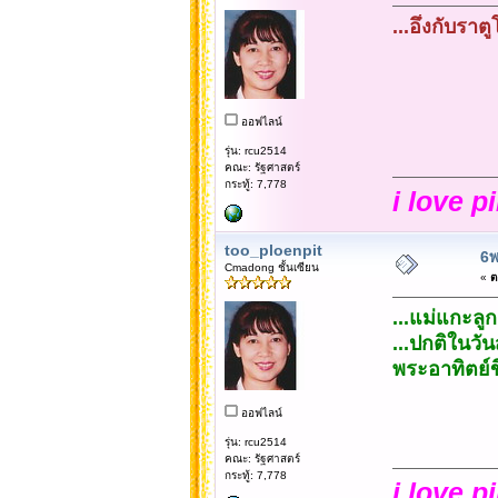
...อึ่งกับราต
ออฟไลน์
รุ่น: rcu2514
คณะ: รัฐศาสตร์
กระทู้: 7,778
i love p
too_ploenpit
6พ
Cmadong ชั้นเซียน
«
ต
...แม่แกะลู
...ปกติในวั
พระอาทิตย์ข
ออฟไลน์
รุ่น: rcu2514
คณะ: รัฐศาสตร์
กระทู้: 7,778
i love p