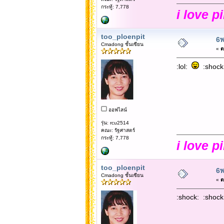
กระทู้: 7,778
i love p
too_ploenpit
6พ
Cmadong ชั้นเซียน
«
ต
:lol:
:shock
ออฟไลน์
รุ่น: rcu2514
คณะ: รัฐศาสตร์
กระทู้: 7,778
i love p
too_ploenpit
6พ
Cmadong ชั้นเซียน
«
ต
:shock: :shock