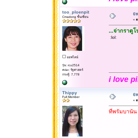
too_ploenpit
6พ
Cmadong ชั้นเซียน
«
ต
...จ่ากราตูโ
:lol:
ออฟไลน์
รุ่น: rcu2514
คณะ: รัฐศาสตร์
กระทู้: 7,778
i love p
Thippy
6พ
Full Member
«
ต
ที่พรัมบานัน พ