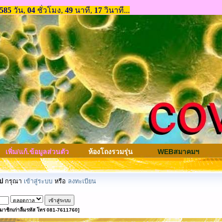
เพิ่ม/แก้.ข้อมูลส่วนตัว
ห้องโถงรวมรุ่น
WEBสมาคมฯ
ป
กรุณา
เข้าสู่ระบบ
หรือ
ลงทะเบียน
มาชิกเก่าลืมรหัส โทร 081-7611760]