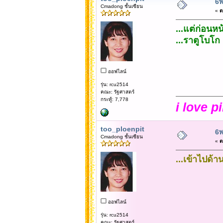
6พ
Cmadong ชั้นเซียน
«
ต
...แต่ก่อนหน
...ราตูโบโก 
ออฟไลน์
รุ่น: rcu2514
คณะ: รัฐศาสตร์
กระทู้: 7,778
i love p
too_ploenpit
6พ
Cmadong ชั้นเซียน
«
ต
...เข้าไปด้
ออฟไลน์
รุ่น: rcu2514
คณะ: รัฐศาสตร์