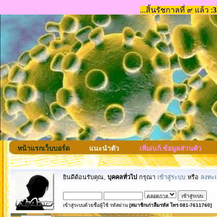
หน้าแรกเว็บบอร์ด
แนะนำตัว
เพิ่ม/แก้.ข้อมูลส่วนตัว
ยินดีต้อนรับคุณ,
บุคคลทั่วไป
กรุณา
เข้าสู่ระบบ
หรือ
ลงทะเ
เข้าสู่ระบบด้วยชื่อผู้ใช้ รหัสผ่าน
[สมาชิกเก่าลืมรหัส โทร 081-7611760]