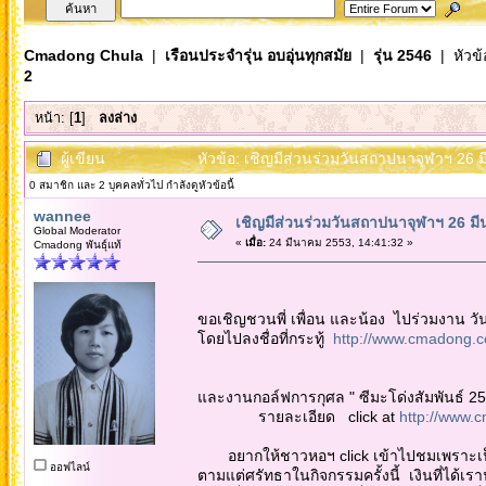
Cmadong Chula
|
เรือนประจำรุ่น อบอุ่นทุกสมัย
|
รุ่น 2546
| หัวข้
2
หน้า: [
1
]
ลงล่าง
ผู้เขียน
หัวข้อ: เชิญมีส่วนร่วมวันสถาปนาจุฬาฯ 26 
0 สมาชิก และ 2 บุคคลทั่วไป กำลังดูหัวข้อนี้
wannee
เชิญมีส่วนร่วมวันสถาปนาจุฬาฯ 26 มี
Global Moderator
«
เมื่อ:
24 มีนาคม 2553, 14:41:32 »
Cmadong พันธุ์แท้
ขอเชิญชวนพี่ เพื่อน และน้อง ไปร่วมงาน ว
โดยไปลงชื่อที่กระทู้
http://www.cmadong.c
และงานกอล์ฟการกุศล " ซีมะโด่งสัมพันธ์ 255
รายละเอียด click at
http://www.
อยากให้ชาวหอฯ click เข้าไปชมเพราะเป็น
ออฟไลน์
ตามแต่ศรัทธาในกิจกรรมครั้งนี้ เงินที่ได้