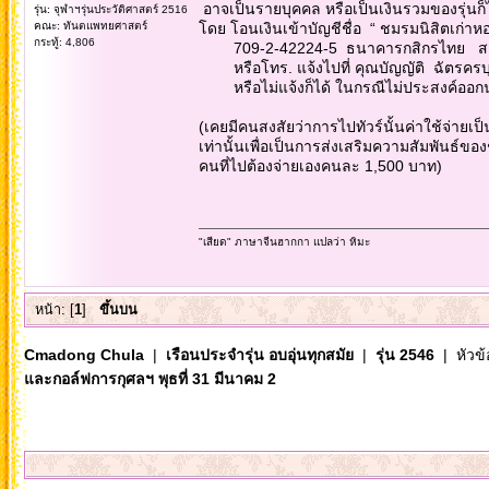
อาจเป็นรายบุคคล หรือเป็นเงินรวมของรุ่นก็ไ
รุ่น: จุฬาฯรุ่นประวัติศาสตร์ 2516
คณะ: ทันตแพทยศาสตร์
โดย โอนเงินเข้าบัญชีชื่อ “ ชมรมนิสิตเก่าหอพ
กระทู้: 4,806
709-2-42224-5 ธนาคารกสิกรไทย สาขา
หรือโทร. แจ้งไปที่ คุณบัญญัติ ฉัตรครบ
หรือไม่แจ้งก็ได้ ในกรณีไม่ประสงค์ออก
(เคยมีคนสงสัยว่าการไปทัวร์นั้นค่าใช้จ่ายเป
เท่านั้นเพื่อเป็นการส่งเสริมความสัมพันธ์ข
คนที่ไปต้องจ่ายเองคนละ 1,500 บาท)
"เสียด" ภาษาจีนฮากกา แปลว่า หิมะ
หน้า: [
1
]
ขึ้นบน
Cmadong Chula
|
เรือนประจำรุ่น อบอุ่นทุกสมัย
|
รุ่น 2546
| หัวข้
และกอล์ฟการกุศลฯ พุธที่ 31 มีนาคม 2