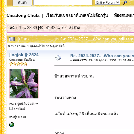
Cmadong Chula
|
เรือนรับแขก เมาท์แหลกไม่เลือกรุ่น
|
ห้องสนทนา
หน้า:
1
...
38
39
[
40
]
41
42
...
79
ลงล่าง
ผู้เขียน
หัวข้อ: 2524-2527....Who can you still re
0 สมาชิก และ 1 บุคคลทั่วไป กำลังดูหัวข้อนี้
jingjok ۩ 2524
Re: 2524-2527....Who can you 
Cmadong ชั้นเซียน
«
ตอบ #975 เมื่อ:
18 ตุลาคม 2551, 21:31:40 »
ป้าสวยหวานนำขบวน
ระหว่างทาง
2524 รุ่นนี้-ไม่มีหลับ!!!
ออฟไลน์
แอ๊นท์ เศรษฐ 26 เพื่อนสนิทของแห้ว
กระทู้: 8,618