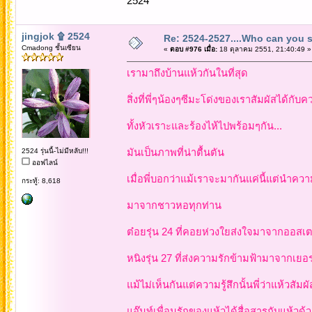
2524
jingjok ۩ 2524
Re: 2524-2527....Who can you 
Cmadong ชั้นเซียน
«
ตอบ #976 เมื่อ:
18 ตุลาคม 2551, 21:40:49 »
เรามาถึงบ้านแห้วกันในที่สุด
สิ่งที่พี่ๆน้องๆซีมะโด่งของเราสัมผัสได้กับคว
ทั้งหัวเราะและร้องไห้ไปพร้อมๆกัน...
2524 รุ่นนี้-ไม่มีหลับ!!!
มันเป็นภาพที่น่าตื้นตัน
ออฟไลน์
เมื่อพี่บอกว่าแม้เราจะมากันแค่นี้แต่นำ
กระทู้: 8,618
มาจากชาวหอทุกท่าน
ต๋อยรุ่น 24 ที่คอยห่วงใยส่งใจมาจากออสเต
หนิงรุ่น 27 ที่ส่งความรักข้ามฟ้ามาจากเยอ
แม้ไม่เห็นกันแต่ความรู้สึกนั้นพี่ว่าแห้วสัมผัส
แอ๊นท์เพื่อนรักของแห้วได้สื่อสารกับแห้วด้วย