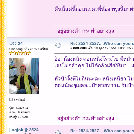
คืนนี้แค่นี้ก่อนนะคะพี่น้อง พรุ่งนี้มาต่
อยู่อย่างต่ำ กระทำอย่างสูง
แจง-24
Re: 2524-2527....Who can you 
«
ตอบ #983 เมื่อ:
19 ตุลาคม 2551, 00:28:55 »
Cmadong อภิมหาอมตะเซียน
อ้อ! น้องหนิง ตอนหนิงโทร.ไป พี่หม่ำ
เลยไม่กล้าคุย ไม่ได้กลัวเสียกิริยา..
หัวป้าจิ้งพี่ไม่กินนะคะ หนังเหนียว ไม
ตอนน้องๆเผลอ...ป้าสวยหวาน จับป้าจิ
ออฟไลน์
รุ่น: RCU2524
คณะ: รัฐศาสตร์
กระทู้: 10,028
อยู่อย่างต่ำ กระทำอย่างสูง
jingjok ۩ 2524
Re: 2524-2527....Who can you 