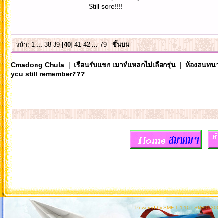
Still sore!!!!
หน้า:
1
...
38
39
[
40
]
41
42
...
79
ขึ้นบน
Cmadong Chula
|
เรือนรับแขก เมาท์แหลกไม่เลือกรุ่น
|
ห้องสนทนา
you still remember???
Powered by SMF 1.1.10
|
SMF © 200