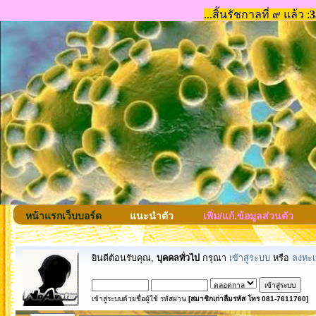
หน้าแรกเว็บบอร์ด
แนะนำตัว
เพิ่ม/แก้.ข้อมูลส่วนตัว
ยินดีต้อนรับคุณ,
บุคคลทั่วไป
กรุณา
เข้าสู่ระบบ
หรือ
ลงทะเ
เข้าสู่ระบบด้วยชื่อผู้ใช้ รหัสผ่าน
[สมาชิกเก่าลืมรหัส โทร 081-7611760]