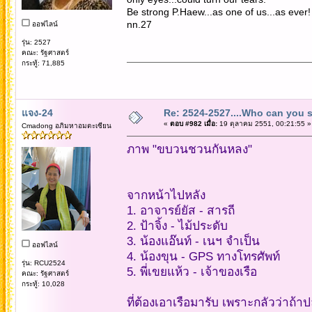
Be strong P.Haew...as one of us...as ever!
nn.27
ออฟไลน์
รุ่น: 2527
คณะ: รัฐศาสตร์
กระทู้: 71,885
แจง-24
Re: 2524-2527....Who can you 
«
ตอบ #982 เมื่อ:
19 ตุลาคม 2551, 00:21:55 »
Cmadong อภิมหาอมตะเซียน
ภาพ "ขบวนชวนกันหลง"
จากหน้าไปหลัง
1. อาจารย์ยัส - สารถี
2. ป้าจิ้ง - ไม้ประดับ
3. น้องแอ๊นท์ - เนฯ จำเป็น
ออฟไลน์
4. น้องขุน - GPS ทางโทรศัพท์
รุ่น: RCU2524
5. พี่เขยแห้ว - เจ้าของเรือ
คณะ: รัฐศาสตร์
กระทู้: 10,028
ที่ต้องเอาเรือมารับ เพราะกลัวว่าถ้าปล