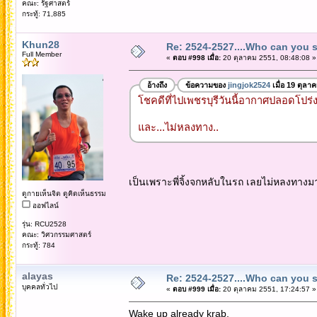
คณะ: รัฐศาสตร์
กระทู้: 71,885
Khun28
Re: 2524-2527....Who can you 
Full Member
«
ตอบ #998 เมื่อ:
20 ตุลาคม 2551, 08:48:08 »
อ้างถึง
ข้อความของ
jingjok2524
เมื่อ 19 ตุลา
โชคดีที่ไปเพชรบุรีวันนี้อากาศปลอดโปร่
และ...ไม่หลงทาง..
เป็นเพราะพี่จิ้งจกหลับในรถ เลยไม่หลงทางม
ดูกายเห็นจิต ดูคิดเห็นธรรม
ออฟไลน์
รุ่น: RCU2528
คณะ: วิศวกรรมศาสตร์
กระทู้: 784
alayas
Re: 2524-2527....Who can you 
บุคคลทั่วไป
«
ตอบ #999 เมื่อ:
20 ตุลาคม 2551, 17:24:57 »
Wake up already krab.