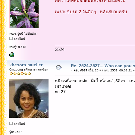
คิดว่าได้หลับพักผ่อนคงจะหายนะครับ
เพราะขับรถ 2 วันติดๆ...หลับสบายครับ
2524 รุ่นนี้-ไม่มีหลับ!!!
ออฟไลน์
กระทู้: 8,618
2524
khesorn mueller
Re: 2524-2527....Who can you 
Cmadong อภิมหาอมตะเซียน
«
ตอบ #997 เมื่อ:
20 ตุลาคม 2551, 00:09:21 »
หนิงเหนื่อยมากค่ะ...ดื่มไวน์อ่อน1,5ลิตร...เห
เมาแฟด!
nn.27
ออฟไลน์
รุ่น: 2527