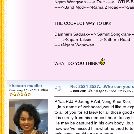
Ngam Wongwan ----> Ta-it ----> LOTUS Ba
----->Band Mod---->Rama 2 Road---->S
THE COORECT WAY TO BKK
Damnern Saduak----> Samut Songkram---
------>Sapan Taksin------> Sathorn Road-
---->Ngam Wongwan
WHAT DO YOU THINK?
khesorn mueller
Re: 2524-2527....Who can you 
Cmadong อภิมหาอมตะเซียน
«
ตอบ #981 เมื่อ:
18 ตุลาคม 2551, 22:27:05 »
P.Yas,P.JJ,P.Jaeng,P.Ant,Nong Khun&co,
I ,in a name of webboard,would like to exp
to all of you for P.Haew for all those good
It is surely from his deepest heart to say thi
He may be captured in his own body...but h
how we 've missed him.what he tried to te
only eyes...could turn our tears.