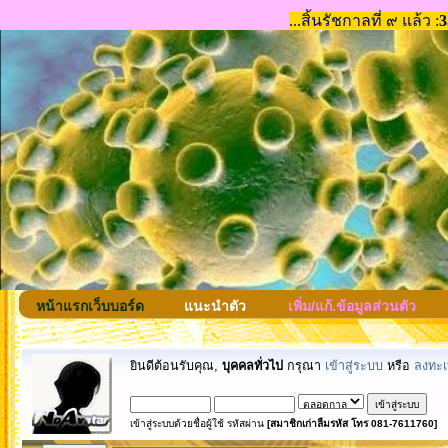
หน้าแรกเว็บบอร์ด
แนะนำตัว
เพิ่ม/แก้.ข้อมูลส่วนตัว
ยินดีต้อนรับคุณ,
บุคคลทั่วไป
กรุณา
เข้าสู่ระบบ
หรือ
ลงทะเ
เข้าสู่ระบบด้วยชื่อผู้ใช้ รหัสผ่าน
[สมาชิกเก่าลืมรหัส โทร 081-7611760]