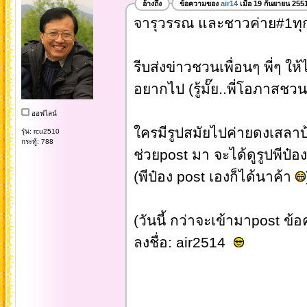
อ้างถึง
ข้อความของ
air14
เมื่อ 19 กันยายน 255
จารุวรรณ และชาวค่าย#1ทุ
รีบส่งข่าวชวนเพื่อนๆ พี่ๆ ให้
อยากไป (รู้มั๊ย..พี่โอภาสชว
ออฟไลน์
ใครมีรูปสมัยไปค่ายดงเสลาบ
รุ่น: rcu2510
กระทู้: 788
ช่วยpost มา จะได้ดูรูปพีป๋
(พีป๋อง post เองก็ได้นาค้า
(วันนี้ กว่าจะเข้ามาpost ข้อ
ลงชื่อ: air2514