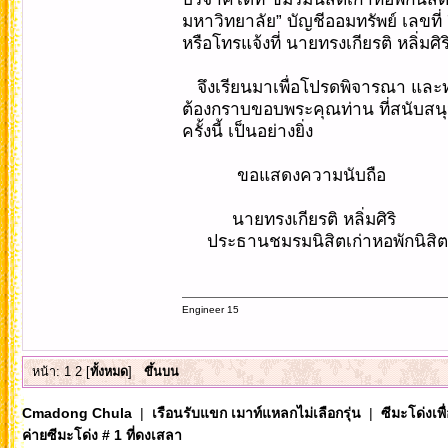
มหาวิทยาลัย” บัญชีออมทรัพย์ เลขท
หรือโทรแจ้งที่ นายทรงเกียรติ หลิ่มศ
จึงเรียนมาเพื่อโปรดพิจารณา และ
ต้องกราบขอบพระคุณท่าน ที่สนับสน
ครั้งนี้ เป็นอย่างยิ่ง
ขอแสดงความนับถือ
นายทรงเกียรติ หลิ่มศิริ
ประธานชมรมนิสิตเก่าหอพักนิสิต
Engineer 15
หน้า:
1
2
[
ทั้งหมด
]
ขึ้นบน
Cmadong Chula
|
เรือนรับแขก เมาท์แหลกไม่เลือกรุ่น
|
ซีมะโด่งเพ
ค่ายซีมะโด่ง # 1 ที่ดงเสลา