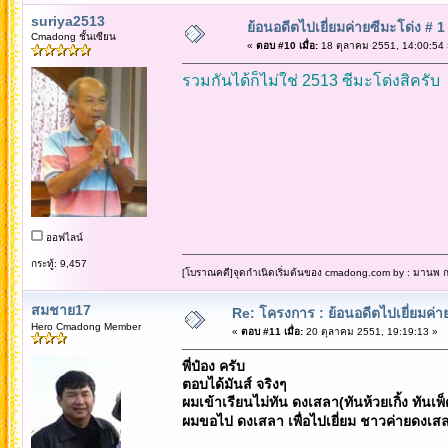
suriya2513
ย้อนอดีตไปเยี่ยมค่ายซีมะโด่ง # 1
Cmadong ชั้นเซียน
«
ตอบ #10 เมื่อ:
18 ตุลาคม 2551, 14:00:54 
รวมกันได้ก็ไม่ใช่ 2513 ซีมะโด่งสิครับ
ออฟไลน์
กระทู้: 9,457
[โบราณคดี]จุดกำเนิดเริ่มต้นของ cmadong.com by : มานพ กล
สมชาย17
Re: โครงการ : ย้อนอดีตไปเยี่ยมค่าย
Hero Cmadong Member
«
ตอบ #11 เมื่อ:
20 ตุลาคม 2551, 19:19:13 »
พี่ป๋อง ครับ
ตอบได้มันส์ จริงๆ
ผมเข้าเรียนไม่ทัน ดงเสลา(ทันห้วยเกิ้ง ทันเพ
ผมขอไป ดงเสลา เพื่อไปเยี่ยม ชาวค่ายดงเส