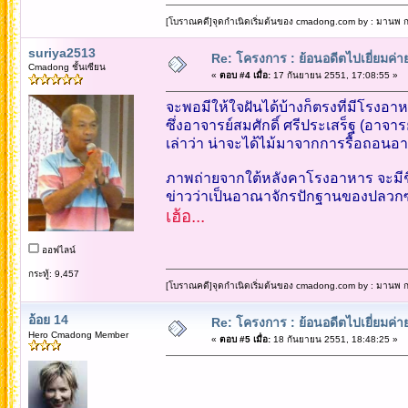
[โบราณคดี]จุดกำเนิดเริ่มต้นของ cmadong.com by : มานพ กล
suriya2513
Re: โครงการ : ย้อนอดีตไปเยี่ยมค่าย
Cmadong ชั้นเซียน
«
ตอบ #4 เมื่อ:
17 กันยายน 2551, 17:08:55 »
จะพอมีให้ใจฝันได้บ้างก็ตรงที่มีโรงอา
ซึ่งอาจารย์สมศักดิ์ ศรีประเสร็ฐ (อาจา
เล่าว่า น่าจะได้ไม้มาจากการรื้อถอนอา
ภาพถ่ายจากใต้หลังคาโรงอาหาร จะมีชิ้นส่ว
ข่าวว่าเป็นอาณาจักรปักฐานของปลวก
เฮ้อ...
ออฟไลน์
กระทู้: 9,457
[โบราณคดี]จุดกำเนิดเริ่มต้นของ cmadong.com by : มานพ กล
อ้อย 14
Re: โครงการ : ย้อนอดีตไปเยี่ยมค่าย
Hero Cmadong Member
«
ตอบ #5 เมื่อ:
18 กันยายน 2551, 18:48:25 »
พี่ป๋อ
ยังดี