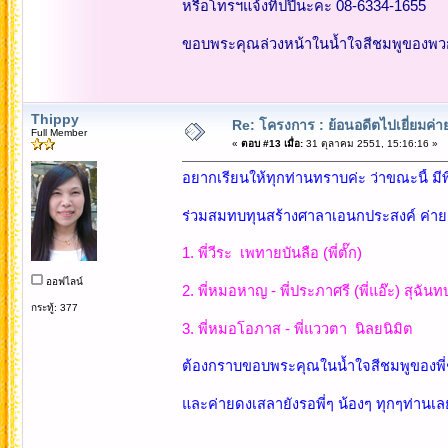
หรือโทรฯแจ้งทิปปี้นะคะ 08-6334-1655
ขอบพระคุณล่วงหน้าในน้ำใจสีชมพูของพว
Thippy
Re: โครงการ : ย้อนอดีตไปเยี่ยมค่าย
Full Member
«
ตอบ #13 เมื่อ:
31 ตุลาคม 2551, 15:16:16 »
อยากเรียนให้ทุกท่านทราบค่ะ ว่าขณะนี้ มีพ
ร่วมสมทบทุนสร้างศาลาเอนกประสงค์ ค่าย
1. พี่วีระ เพทายบันลือ (พี่ตั๊ก) 
ออฟไลน์
2. พี่หมอหาญ - พี่ประภาศรี (พี่แอ๊ะ) สุฉั
กระทู้: 377
3. พี่หมอโอภาส - พี่แววตา นิลยนิม
ต้องกราบขอบพระคุณในน้ำใจสีชมพูของพี่
และค่ายดงเสลายังรอพี่ๆ น้องๆ ทุกๆท่านเ