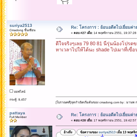
suriya2513
Re: โครงการ : ย้อนอดีตไปเยี่ยมค่าย
Cmadong ชั้นเซียน
«
ตอบ #27 เมื่อ:
14 พฤศจิกายน 2551, 19:37:28
ดีใจจริงๆเลย 79 80 81 นี่รุ่นน้องโปรดข
หาเวลาไปให้ได้นะ shade ไปเมาที่เขื่
ออฟไลน์
กระทู้: 9,457
[โบราณคดี]จุดกำเนิดเริ่มต้นของ cmadong.com by : มานพ กล
pattaya
Re: โครงการ : ย้อนอดีตไปเยี่ยมค่าย
Full Member
«
ตอบ #28 เมื่อ:
17 พฤศจิกายน 2551, 19:42:57
อ้างถึง
ข้อความของ
suriya2513
เมื่อ 13 พฤศจิ