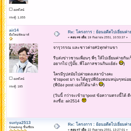
ออฟไลน์
กระทู้: 1,055
air14
Re: โครงการ : ย้อนอดีตไปเยี่ยมค่าย
มือใหม่หัดเมาท์
«
ตอบ #6 เมื่อ:
19 กันยายน 2551, 10:53:37 »
จารุวรรณ และชาวค่าย#1ทุกท่านขา
รีบส่งข่าวชวนเพื่อนๆ พี่ๆ ให้ไปเยี่ยมค่ายกันเ
อยากไป (รู้มั๊ย..พี่โอภาสชวนกินแย้ฮ่ะ
)
ใครมีรูปสมัยไปค่ายดงเสลาบ้างคะ
ช่วยpost มา จะได้ดูรูปพีป๋องตอนหนุ่มๆหน่อย
ออฟไลน์
(พีป๋อง post เองก็ได้นาค้า
)
กระทู้: 185
(วันนี้ กว่าจะเข้ามาpost ข้อความตรงนี้ได้ ดี
ลงชื่อ: air2514
suriya2513
Re: โครงการ : ย้อนอดีตไปเยี่ยมค่าย
Cmadong ชั้นเซียน
«
ตอบ #7 เมื่อ:
22 กันยายน 2551, 13:27:01 »