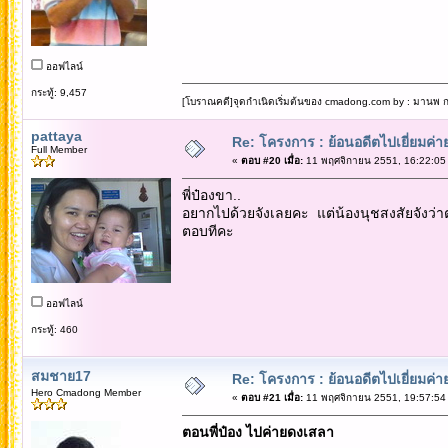
ออฟไลน์
กระทู้: 9,457
[โบราณคดี]จุดกำเนิดเริ่มต้นของ cmadong.com by : มานพ กล
pattaya
Re: โครงการ : ย้อนอดีตไปเยี่ยมค่าย
Full Member
«
ตอบ #20 เมื่อ:
11 พฤศจิกายน 2551, 16:22:05
พี่ป๋องขา..
อยากไปด้วยจังเลยคะ แต่น้องนุชสงสัยจังว่
ตอบทีคะ
ออฟไลน์
กระทู้: 460
สมชาย17
Re: โครงการ : ย้อนอดีตไปเยี่ยมค่าย
Hero Cmadong Member
«
ตอบ #21 เมื่อ:
11 พฤศจิกายน 2551, 19:57:54
ตอนพี่ป๋อง ไปค่ายดงเสลา