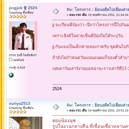
jingjok ۩ 2524
Re: โครงการ : ย้อนอดีตไปเยี่ยมค่าย
Cmadong ชั้นเซียน
«
ตอบ #30 เมื่อ:
19 พฤศจิกายน 2551, 21:34:04
jj จะเรียนพี่ป๋องว่า--นึกว่าโครงการนี้ไปกัน
เพราะลิงค์ในลายเซ็นพี่ป๋องไม่ได้ระบุวัน
jj กับแจงเป็นเด็กค่ายหอเก่าครับ ขุดดินไปกัดก
2524 รุ่นนี้-ไม่มีหลับ!!!
ถ้ายังไม่กำหนดวันแน่นอนผมก็จองตั๋วลำบา
ออฟไลน์
กระทู้: 8,618
แต่เดาวันเสาร์งานบอลน่าจะราวเสาร์ที่17-18
2524
suriya2513
Re: โครงการ : ย้อนอดีตไปเยี่ยมค่าย
Cmadong ชั้นเซียน
«
ตอบ #31 เมื่อ:
19 พฤศจิกายน 2551, 23:51:23
ตอบน้องนุช
รูปในงานกลางคืน ที่เขื่อนเชี่ยวหลานค