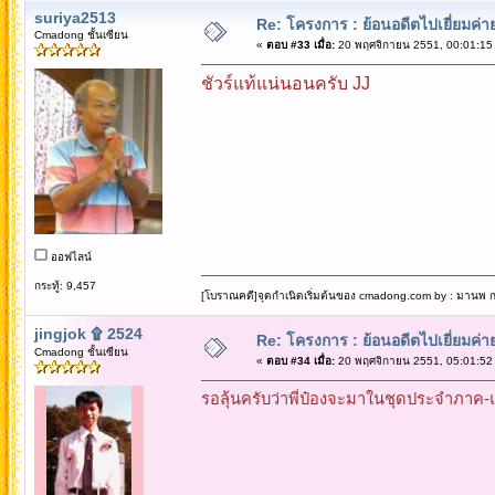
suriya2513
Re: โครงการ : ย้อนอดีตไปเยี่ยมค่าย
Cmadong ชั้นเซียน
«
ตอบ #33 เมื่อ:
20 พฤศจิกายน 2551, 00:01:15
ชัวร์แท้แน่นอนครับ JJ
ออฟไลน์
กระทู้: 9,457
[โบราณคดี]จุดกำเนิดเริ่มต้นของ cmadong.com by : มานพ กล
jingjok ۩ 2524
Re: โครงการ : ย้อนอดีตไปเยี่ยมค่าย
Cmadong ชั้นเซียน
«
ตอบ #34 เมื่อ:
20 พฤศจิกายน 2551, 05:01:52
รอลุ้นครับว่าพี่ป๋องจะมาในชุดประจำภาค-