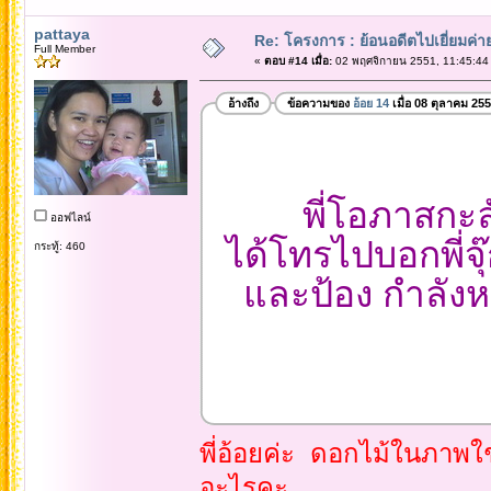
pattaya
Re: โครงการ : ย้อนอดีตไปเยี่ยมค่าย
Full Member
«
ตอบ #14 เมื่อ:
02 พฤศจิกายน 2551, 11:45:44
อ้างถึง
ข้อความของ
อ้อย 14
เมื่อ 08 ตุลาคม 25
พี่โอภาสกะลัง
ออฟไลน์
ได้โทรไปบอกพี่จุ
กระทู้: 460
และป้อง กำลังหาเ
พี่อ้อยค่ะ ดอกไม้ในภาพใ
อะไรคะ