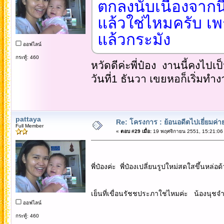
ตกลงนับเนื่องจากนี
แล้วใช่ไหมครับ เ
แล้วกระมัง
ออฟไลน์
กระทู้: 460
หวัดดีค่ะพี่ป๋อง งานนี้คงไ
วันที่1 ธันวา เขยหอก็เริ่มท
pattaya
Re: โครงการ : ย้อนอดีตไปเยี่ยมค่าย
Full Member
«
ตอบ #29 เมื่อ:
19 พฤศจิกายน 2551, 15:21:06
พี่ป๋องค่ะ พี่ป๋องเปลี่ยนรูปใหม่สดใสขึ้นหล่
เย็นที่เขื่อนรัชชประภาใช่ไหมค่ะ น้องนุชจ
ออฟไลน์
กระทู้: 460