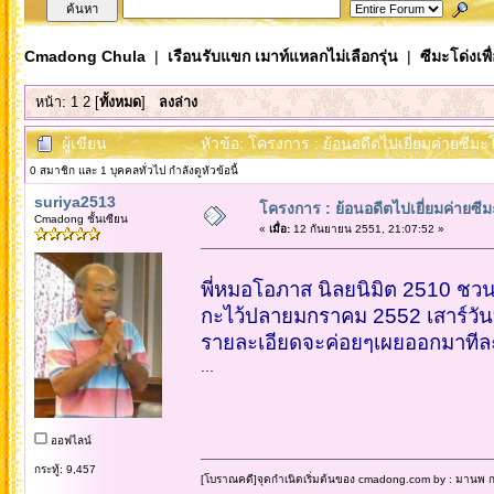
Cmadong Chula
|
เรือนรับแขก เมาท์แหลกไม่เลือกรุ่น
|
ซีมะโด่งเพ
หน้า:
1
2
[
ทั้งหมด
]
ลงล่าง
ผู้เขียน
หัวข้อ: โครงการ : ย้อนอดีตไปเยี่ยมค่ายซีมะโ
0 สมาชิก และ 1 บุคคลทั่วไป กำลังดูหัวข้อนี้
suriya2513
โครงการ : ย้อนอดีตไปเยี่ยมค่ายซีม
Cmadong ชั้นเซียน
«
เมื่อ:
12 กันยายน 2551, 21:07:52 »
พี่หมอโอภาส นิลยนิมิต 2510 ชว
กะไว้ปลายมกราคม 2552 เสาร์ว
รายละเอียดจะค่อยๆเผยออกมาทีละ
...
ออฟไลน์
กระทู้: 9,457
[โบราณคดี]จุดกำเนิดเริ่มต้นของ cmadong.com by : มานพ กล