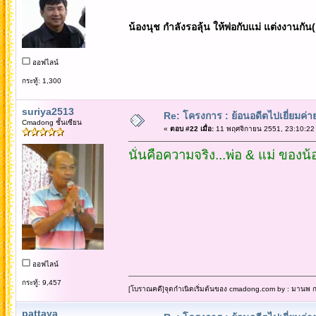
น้องนุช กำลังรอลุ้น ให้พ่อกับแม่ แต่งงานก
ออฟไลน์
กระทู้: 1,300
suriya2513
Re: โครงการ : ย้อนอดีตไปเยี่ยมค่าย
Cmadong ชั้นเซียน
«
ตอบ #22 เมื่อ:
11 พฤศจิกายน 2551, 23:10:22
นั่นคือความจริง...พ่อ & แม่ ของน
ออฟไลน์
กระทู้: 9,457
[โบราณคดี]จุดกำเนิดเริ่มต้นของ cmadong.com by : มานพ กล
pattaya