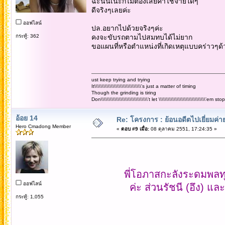
ฉะนั้นเน๊ะก็ไม่ต้องเสียค่าใช้จ่ายใดๆ
ดีจริงๆเลยค่ะ
ออฟไลน์
ปล.อยากไปด้วยจริงๆค่ะ
กระทู้: 362
คงจะขับรถตามไปสมทบได้ไม่ยาก
ขอแผนที่หรือตำแหน่งที่เกิดเหตุแบบคร่าวๆด
ust keep trying and trying
It\\\\\\\\\\\\\\\\\\\\\\\\\\\\\\\'s just a matter of timing
Though the grinding is tiring
Don\\\\\\\\\\\\\\\\\\\\\\\\\\\\\\\'t let \\\\\\\\\\\\\\\\\\\\\\\\\\\\\\\'em
อ้อย 14
Re: โครงการ : ย้อนอดีตไปเยี่ยมค่าย
Hero Cmadong Member
«
ตอบ #9 เมื่อ:
08 ตุลาคม 2551, 17:24:35 »
พี่โอภาสกะลังระดมพลทุกรุ
ออฟไลน์
ค่ะ ส่วนรัชนี (อึง) และ
กระทู้: 1,055