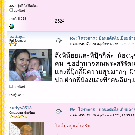
2524 รุ่นนี้-ไม่มีหลับ!!!
ออฟไลน์
กระทู้: 8,618
2524
pattaya
Re: โครงการ : ย้อนอดีตไปเยี่ยมค่าย
Full Member
«
ตอบ #35 เมื่อ:
20 พฤศจิกายน 2551, 22:17:08
ถึงพี่น้อยและพี่ปุ๊กกี้ค่ะ น้อง
คน ขออำนาจคุณพระศรีรัตนตรัย
และพี่ปุ๊กกี้มีความสุขมากๆ มี
ปล.ฝากพี่ป๋องและพี่ๆคนอื่นๆ
ออฟไลน์
กระทู้: 460
suriya2513
Re: โครงการ : ย้อนอดีตไปเยี่ยมค่าย
Cmadong ชั้นเซียน
«
ตอบ #36 เมื่อ:
20 พฤศจิกายน 2551, 22:55:24
ไม่ลืมอยู่แล้วครับ...
...