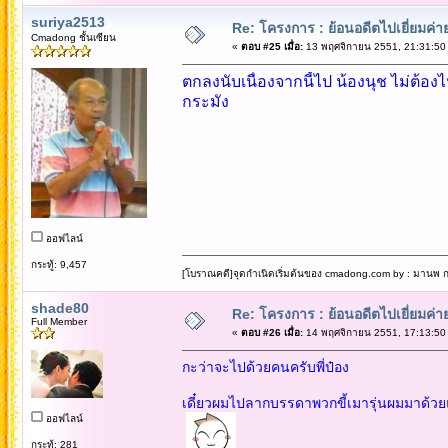
suriya2513
Re: โครงการ : ย้อนอดีตไปเยี่ยมค่าย
Cmadong ชั้นเซียน
«
ตอบ #25 เมื่อ:
13 พฤศจิกายน 2551, 21:31:50
ตกลงนับเนื่องจากนี้ไป น้องนุช ไม่ต้
กระมัง
ออฟไลน์
กระทู้: 9,457
[โบราณคดี]จุดกำเนิดเริ่มต้นของ cmadong.com by : มานพ กล
shade80
Re: โครงการ : ย้อนอดีตไปเยี่ยมค่าย
Full Member
«
ตอบ #26 เมื่อ:
14 พฤศจิกายน 2551, 17:13:50
กะว่าจะไปด้วยคนครับพี่ป๋อง
เดี๋ยวผมไปลากบรรดาพวกขี้เมารุ่นผมมาด้วย
ออฟไลน์
กระทู้: 281