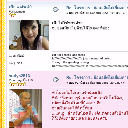
เน๊ะ เภสัช 40
Re: โครงการ : ย้อนอดีตไปเยี่ยมค่าย
Full Member
«
ตอบ #1 เมื่อ:
13 กันยายน 2551, 12:03:23 »
เน๊ะไม่ใช่ชาวค่าย
จะขอสมัครไปด้วยได้ไหมคะพี่ป๋อง
ust keep trying and trying
ออฟไลน์
It\\\\\\\\\\\\\\\\\\\\\\\\\\\\\\\'s just a matter of timing
Though the grinding is tiring
กระทู้: 362
Don\\\\\\\\\\\\\\\\\\\\\\\\\\\\\\\'t let \\\\\\\\\\\\\\\\\\\\\\\\\\\\\\\'em
suriya2513
Re: โครงการ : ย้อนอดีตไปเยี่ยมค่าย
Cmadong ชั้นเซียน
«
ตอบ #2 เมื่อ:
13 กันยายน 2551, 20:03:27 »
ทำไมจะไม่ได้เล่าครับน้องเน๊ะ
พี่ป๋องยิ่งหนาวๆร้อนๆกลัวหาคนไปไม่ได้อยู่
กติกาตั้งใหม่โดยพี่ป๋องเอง คือ
จ่ายเงินก่อนได้สิทธิ์ก่อน
...แต่เอ ! สำหรับน้องเน๊ะ เดินตัดทุ่งหลังบ้านไ
ก็ถึงที่ตั้งค่ายดงเสลาเลยหละครับ