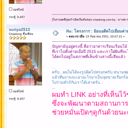
ออฟไลน์
กระทู้: 9,457
[โบราณคดี]จุดกำเนิดเริ่มต้นของ cmadong.com by : มานพ กล
suriya2513
Re: โครงการ : ย้อนอดีตไปเยี่ยมค่าย
Cmadong ชั้นเซียน
«
ตอบ #3 เมื่อ:
15 กันยายน 2551, 20:07:21 »
ปัญหามันอยู่ตรงนี้ คือว่าอาคารเรียนเรือนไม้
ที่เราไปตั้งค่ายเมื่อปี 2515 และเราใฝ่ฝันที่จ
ได้ตกไปอยู่ในสภาพที่เห็นข้างล่างนี้เสียแล้ว
...
ครับ...ผมไม่ได้ลงรูปผิดไปหรอกครับ สนามฟ
แล้วทีมงานจะเอาอะไรมาเป็นจุดขายเรียกร
ไปร่วมทัวร์กับเราได้เล่าครับ...
...
ออฟไลน์
ผมทำ LINK อย่างที่เห็นไ
กระทู้: 9,457
ซึ่งจะพัฒนาตามสถานการณ
ช่วยหมั่นเปิดๆดูกันด้วยนะ