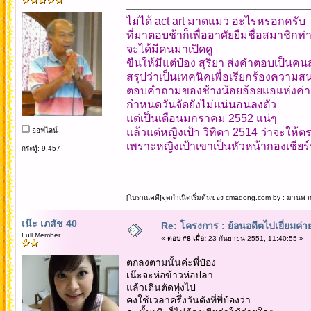
ไม่ได้ act art มาดแมว อะไรหรอกครับ
ที่มาตอบช้าก็เพื่ออาศัยยืมชื่อสมาชิกท่
จะได้มีคนมาเปิดดู
ขืนให้มีแต่ป๋อง สุริยา ส่งคำตอบเป็นค
สรุปว่าเป็นเทคนิคเพื่อเรียกร้องควา
ตอบคำถามของช้างน้อยอ้อยแอแห่งค่ายด
กำหนดวันจัดยังไม่แน่นอนลงตัว
แต่เป็นเดือนมกราคม 2552 แน่ๆ
ออฟไลน์
แล้วแต่หญิงเป้า วิทิดา 2514 ว่าจะให้ต
เพราะหญิงเป้าเขาเป็นหัวหน้ากองเชียร
กระทู้: 9,457
[โบราณคดี]จุดกำเนิดเริ่มต้นของ cmadong.com by : มานพ กล
เน๊ะ เภสัช 40
Re: โครงการ : ย้อนอดีตไปเยี่ยมค่าย
Full Member
«
ตอบ #8 เมื่อ:
23 กันยายน 2551, 11:40:55 »
ตกลงตามนั้นค่ะพี่ป๋อง
เน๊ะจะห่อข้าวห่อปลา
แล้วเดินตัดทุ่งไป
คงใช้เวลาครึ่งวันดังที่พี่ป๋องว่า