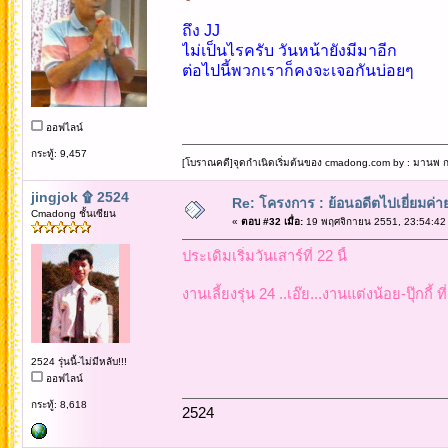
ถึง JJ
ไม่เป็นไรครับ วันหน้ายังมีมาอีก
ต่อไปนี้พวกเราก็คงจะเจอกันบ่อยๆ
ออฟไลน์
กระทู้: 9,457
[โบราณคดี]จุดกำเนิดเริ่มต้นของ cmadong.com by : มานพ กล
jingjok ۩ 2524
Re: โครงการ : ย้อนอดีตไปเยี่ยมค่าย
Cmadong ชั้นเซียน
«
ตอบ #32 เมื่อ:
19 พฤศจิกายน 2551, 23:54:42
ประเดิมเริ่มวันเสาร์ที่ 22 นี้
งานเลี้ยงรุ่น 24 ..เอ๊ย...งานแต่งน้อย-ปุ๊กกี้ ที
2524 รุ่นนี้-ไม่มีหลับ!!!
ออฟไลน์
กระทู้: 8,618
2524