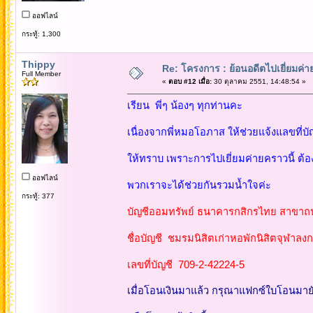
ออฟไลน์
กระทู้: 1,300
Thippy
Re: โครงการ : ย้อนอดีตไปเยี่ยมค่าย
Full Member
«
ตอบ #12 เมื่อ:
30 ตุลาคม 2551, 14:48:54 »
เรียน พี่ๆ น้องๆ ทุกท่านคะ
เนื่องจากพี่หมอโอภาส ให้ช่วยแจ้งแลขที่บ
ให้ทราบ เพราะการไปเยี่ยมค่ายคราวนี้ ต้
ออฟไลน์
พวกเราจะได้ช่วยกันรวมน้ำใจค่ะ
กระทู้: 377
บัญชีออมทรัพย์ ธนาคารกสิกรไทย สาขาถน
ชื่อบัญชี ชมรมนิสิตเก่าหอพักนิสิตจุฬาลง
เลขที่บัญชี 709-2-42224-5
เมื่อโอนเงินมาแล้ว กรุณาแฟกซ์ใบโอนมายั