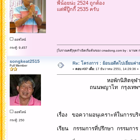
พี่น้อยน่ะ 2524 ถูกต้อง
แต่พี่ปู๊กกี้ 2535 ครับ
ออฟไลน์
กระทู้: 9,457
[โบราณคดี]จุดกำเนิดเริ่มต้นของ cmadong.com by : มานพ กล
songkeat2515
Re: โครงการ : ย้อนอดีตไปเยี่ยมค่าย
Full Member
«
ตอบ #37 เมื่อ:
17 ธันวาคม 2551, 14:29:36 »
หอพักนิสิตจุ
ถนนพญาไท กรุงเทพฯ 1
วันที่ 17 ธ
ออฟไลน์
เรื่อง ขอความอนุเคราะห์ในการบริจ
กระทู้: 250
เรียน กรรมการที่ปรึกษา กรรมการ 