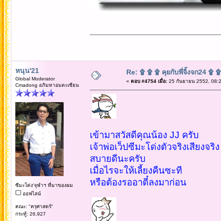
หนุน'21
Re: ۩ ۩ ۩ คุยกับพี่จิ้งจก24 ۩ 
Global Moderator
«
ตอบ #4754 เมื่อ:
25 กันยายน 2552, 08:2
Cmadong อภิมหาอมตะเซียน
เข้ามาสวัสดีคุณน้อง JJ ครับ
เจ้าพ่อเว็ปซีมะโด่งตัวจริงเสียงจริง
สบายดีนะครับ
เมื่อไรจะให้เลี้ยงคืนซะที
หรือต้องรออาตี๋ลงมาก่อน
ซีมะโด่ง'จุฬาฯ ที่มาของผม
ออฟไลน์
คณะ: "ครุศาสตร์"
กระทู้: 26,927