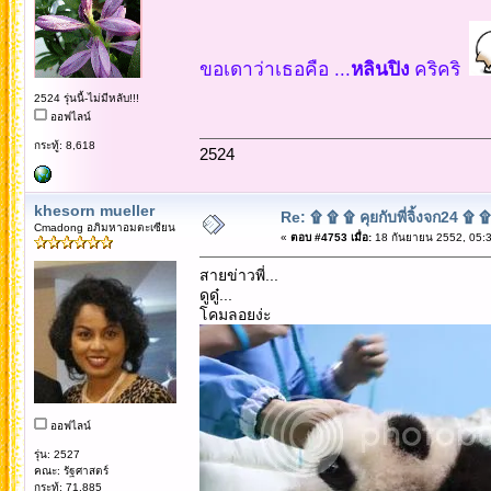
ขอเดาว่าเธอคือ ...
หลินปิง
คริคริ
2524 รุ่นนี้-ไม่มีหลับ!!!
ออฟไลน์
กระทู้: 8,618
2524
khesorn mueller
Re: ۩ ۩ ۩ คุยกับพี่จิ้งจก24 ۩ 
Cmadong อภิมหาอมตะเซียน
«
ตอบ #4753 เมื่อ:
18 กันยายน 2552, 05:3
สายข่าวพี่...
ดูดู๋...
โคมลอยง่ะ
ออฟไลน์
รุ่น: 2527
คณะ: รัฐศาสตร์
กระทู้: 71,885