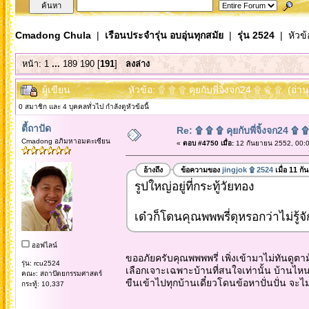
Cmadong Chula
|
เรือนประจำรุ่น อบอุ่นทุกสมัย
|
รุ่น 2524
| หัวข้
หน้า:
1
...
189
190
[
191
]
ลงล่าง
ผู้เขียน
หัวข้อ: ۩ ۩ ۩ คุยกับพี่จิ้งจก24 ۩ ۩ ۩ (อ่า
0 สมาชิก และ 4 บุคคลทั่วไป กำลังดูหัวข้อนี้
ตี้ถาปัด
Re: ۩ ۩ ۩ คุยกับพี่จิ้งจก24 ۩ 
Cmadong อภิมหาอมตะเซียน
«
ตอบ #4750 เมื่อ:
12 กันยายน 2552, 00:0
อ้างถึง
ข้อความของ
jingjok ۩ 2524
เมื่อ 11 ก
รูปใหญ่อยู่ที่กระทู้วัยทอง
เด๋วก็โดนคุณพพพรี่ดุหรอกว่าไม่รู้จัก
ออฟไลน์
ขออภัยครับคุณพพพพรี่ เพิ่งเข้ามาไม่ทันดูตาม
รุ่น: rcu2524
เลือกเจาะเฉพาะบ้านที่สนใจเท่านั้น บ้านไหนไม
คณะ: สถาปัตยกรรมศาสตร์
ขืนเข้าไปทุกบ้านเดี๋ยวโดนข้อหาปั่นปั่น จะ
กระทู้: 10,337