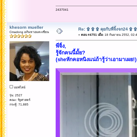
2437041
khesorn mueller
Re: ۩ ۩ ۩ คุยกับพี่จิ้งจก24 ۩ 
Cmadong อภิมหาอมตะเซียน
«
ตอบ #4751 เมื่อ:
18 กันยายน 2552, 02:4
พี่จิ้ง,
รู้จักคนนี้มั้ย?
(sheหักคอหนิงแน่ถ้ารู้ว่าเอามาเผย!)
ออฟไลน์
รุ่น: 2527
คณะ: รัฐศาสตร์
กระทู้: 71,885