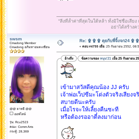
“สิ่งที่ล้ำค่าที่สุดในใต้หล้า ทั้งมิใช่ชื
อย่าได้สร้างคว
swsm
Re: ۩ ۩ ۩ คุยกับพี่จิ้งจก24 ۩ 
Cmadong Member
«
ตอบ #4755 เมื่อ:
25 กันยายน 2552, 08:5
Cmadong อภิมหาอมตะเซียน
อ้างถึง
ข้อความของ
หนุน'21
เมื่อ 25 กันยายน 2
เข้ามาสวัสดีคุณน้อง JJ ครับ
เจ้าพ่อเว็ปซีมะโด่งตัวจริงเสียงจร
สบายดีนะครับ
เมื่อไรจะให้เลี้ยงคืนซะที
@@ ยาหยี @@
ออฟไลน์
หรือต้องรออาตี๋ลงมาก่อน
รุ่น: Rcu2523
คณะ: Comm Arts
กระทู้: 28,369