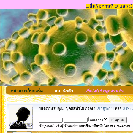
หน้าแรกเว็บบอร์ด
แนะนำตัว
เพิ่ม/แก้.ข้อมูลส่วนตัว
ยินดีต้อนรับคุณ,
บุคคลทั่วไป
กรุณา
เข้าสู่ระบบ
หรือ
ลงทะเ
เข้าสู่ระบบด้วยชื่อผู้ใช้ รหัสผ่าน
[สมาชิกเก่าลืมรหัส โทร 081-7611760]