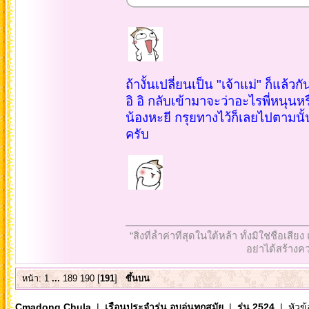
ถ้างั้นเปลี่ยนเป็น "เจ้าแม่" ก็แล้วก
อิ อิ กลับเข้ามาจะว่าอะไรพี่หนุนหร
น้องหะยี กรุยทางไว้ก็เลยไปตามนั้
ครับ
“สิ่งที่ล้ำค่าที่สุดในใต้หล้า ทั้งมิใช่ชื
อย่าได้สร้างคว
หน้า:
1
...
189
190
[
191
]
ขึ้นบน
Cmadong Chula
|
เรือนประจำรุ่น อบอุ่นทุกสมัย
|
รุ่น 2524
| หัวข้