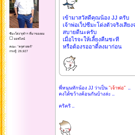
เข้ามาสวัสดีคุณน้อง JJ ครับ
เจ้าพ่อเว็ปซีมะโด่งตัวจริงเสียงจ
สบายดีนะครับ
ซีมะโด่ง'จุฬาฯ ที่มาของผม
เมื่อไรจะให้เลี้ยงคืนซะที
ออฟไลน์
หรือต้องรออาตี๋ลงมาก่อน
คณะ: "ครุศาสตร์"
กระทู้: 26,927
พี่หนุนทักน้อง JJ ว่าเป็น
"เจ้าพ่อ"
..
คงได้ขว้างค้อนกันบ้างล่ะ ..
คริคริ ..