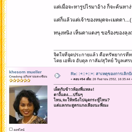
แต่เมื่อจะหารูปไรมาอ้าง ก็จะค้นหาง่าย
แต่ก็แล้วแต่เจ้าของหมุดจะเมตตา...(
หนุงหนิง เห็นตาแดงๆ ขอร้องของลุงณะม
จิตใจที่จุดประกายแล้ว คือทรัพยากรที่ท
โดย เอพีเจ อับดุล กาลัม/สุวิทย์ วิบูลเศ
khesorn mueller
Re: :+::+::+: สาเหตุของการเลิกปั
Cmadong อภิมหาอมตะเซียน
«
ตอบ #54 เมื่อ:
28 กันยายน 2552, 16:35:44 
เผ็ดกับข้าวห้องพี่แหละ!
ตางี้แดง....ปริ่มๆ
ไหน,จะให้หนิงไปฉุดกระทู้ไหน?
แต่แลกกะสูตรแกงเลียงนะพี่ณะ
ออฟไลน์