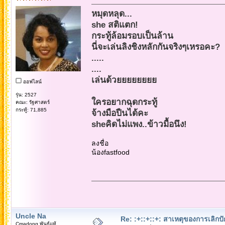
หมุดหลุด...
she สติแตก!
กระทู้ล้อมรอบเป็นล้าน
นี่จะเล่นลิงชิงหลักกันจริงๆเหรอคะ?
.....
....
เล่นด้วยยยยยยยย
ออฟไลน์
รุ่น: 2527
ใครอยากฉุดกระทู้
คณะ: รัฐศาสตร์
กระทู้: 71,885
จ้างมือปืนได้คะ
sheคิดไม่แพง..ข้าวมื้อนึง!
ลงชื่อ
น้องfastfood
Uncle Na
Re: :+::+::+: สาเหตุของการเลิกปั
Cmadong พันธุ์แท้