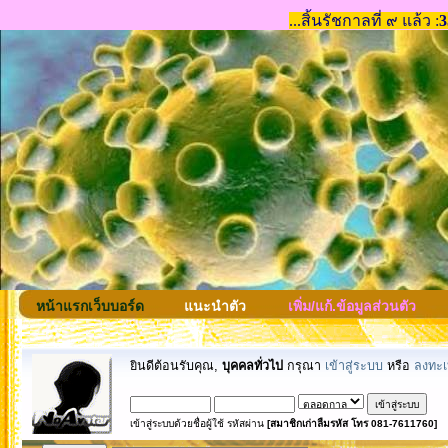
หน้าแรกเว็บบอร์ด
แนะนำตัว
เพิ่ม/แก้.ข้อมูลส่วนตัว
ยินดีต้อนรับคุณ,
บุคคลทั่วไป
กรุณา
เข้าสู่ระบบ
หรือ
ลงทะเ
เข้าสู่ระบบด้วยชื่อผู้ใช้ รหัสผ่าน
[สมาชิกเก่าลืมรหัส โทร 081-7611760]