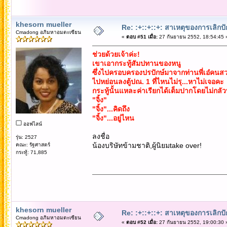
khesorn mueller
Re: :+::+::+: สาเหตุของการเลิกปั
Cmadong อภิมหาอมตะเซียน
«
ตอบ #51 เมื่อ:
27 กันยายน 2552, 18:54:45 
ช่วยด้วยเจ้าค่ะ!
เขาเอากระทู้สัมปทานของหนู
ซึ่งไปครอบครองปรปักษ์มาจากท่านพี่เอ๋คนส
ไปหย่อนลงตู้ปณ. 1 ที่ไหนไม่รุ...หาไม่เจอคะ
กระทู้นั้นแหละค่าเรียกได้เต็มปากโดยไม่กลัวท
"จิ้ง"
"จิ้ง"...คิดถึง
"จิ้ง"...อยู่ไหน
ออฟไลน์
ลงชื่อ
รุ่น: 2527
น้องบริษัทข้ามชาติ,ผู้นิยมtake over!
คณะ: รัฐศาสตร์
กระทู้: 71,885
khesorn mueller
Re: :+::+::+: สาเหตุของการเลิกปั
Cmadong อภิมหาอมตะเซียน
«
ตอบ #52 เมื่อ:
27 กันยายน 2552, 19:00:30 