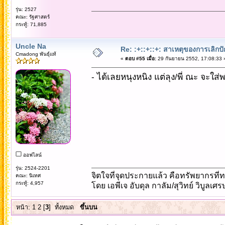
รุ่น: 2527
คณะ: รัฐศาสตร์
กระทู้: 71,885
Uncle Na
Re: :+::+::+: สาเหตุของการเลิกปั
Cmadong พันธุ์แท้
«
ตอบ #55 เมื่อ:
29 กันยายน 2552, 17:08:33 
- ได้เลยหนุงหนิง แต่ลุง/พี่ ณะ จะใ
ออฟไลน์
รุ่น: 2524-2201
จิตใจที่จุดประกายแล้ว คือทรัพยากรที่ท
คณะ: นิเทศ
กระทู้: 4,957
โดย เอพีเจ อับดุล กาลัม/สุวิทย์ วิบูลเศ
หน้า:
1
2
[
3
]
ทั้งหมด
ขึ้นบน