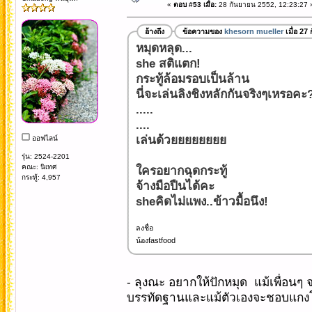
«
ตอบ #53 เมื่อ:
28 กันยายน 2552, 12:23:27 
อ้างถึง
ข้อความของ
khesorn mueller
เมื่อ 27
หมุดหลุด...
she สติแตก!
กระทู้ล้อมรอบเป็นล้าน
นี่จะเล่นลิงชิงหลักกันจริงๆเหรอคะ
.....
....
เล่นด้วยยยยยยยย
ออฟไลน์
รุ่น: 2524-2201
คณะ: นิเทศ
ใครอยากฉุดกระทู้
กระทู้: 4,957
จ้างมือปืนได้คะ
sheคิดไม่แพง..ข้าวมื้อนึง!
ลงชื่อ
น้องfastfood
- ลุงณะ อยากให้ปักหมุด แม้เพื่อนๆ จ
บรรทัดฐานและแม้ตัวเองจะชอบแกงโฮะ 