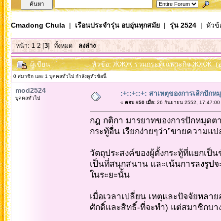
Cmadong Chula
|
เรือนประจำรุ่น อบอุ่นทุกสมัย
|
รุ่น 2524
| หัวข้
หน้า:
1
2
[
3
]
ทั้งหมด
ลงล่าง
ผู้เขียน
หัวข้อ: ЖЖЖ รวมกระทู้เฉพาะกิจ ЖЖЖ (อ่า
0 สมาชิก และ 1 บุคคลทั่วไป กำลังดูหัวข้อนี้
mod2524
:+::+::+: สาเหตุของการเลิกปักหมุ
บุคคลทั่วไป
«
ตอบ #50 เมื่อ:
26 กันยายน 2552, 17:47:00
กฎ กติกา มารยาทของการปักหมุดตาม
กระทู้อื่น เรียกง่ายๆว่า”ขายความแปล
วัตถุประสงค์ของผู้ตั้งกระทู้ที่แยกเป็
เป็นที่สนุกสนาน และเน้นการลงรูปจ
ในระยะนั้น
เมื่อเวลาเปลี่ยน เหตุและปัจจัยหลายอย่
ศักดิ์และสิทธิ์-ที่จะทำ) แต่สมาชิก