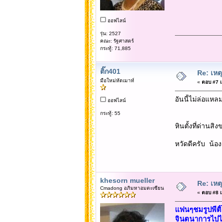
ออฟไลน์
รุ่น: 2527
คณะ: รัฐศาสตร์
กระทู้: 71,885
ติ๊ก401
Re: เหต
มือใหม่หัดเมาท์
«
ตอบ #7 เม
อันนี้ไม่ล่อแห
ออฟไลน์
กระทู้: 55
หินตั้งที่ด่านส
หวัดดีครับ น้อง T
khesorn mueller
Re: เหต
Cmadong อภิมหาอมตะเซียน
«
ตอบ #8 เม
แฟนๆชมรูปพีติ๊
จินตนาการไปไก