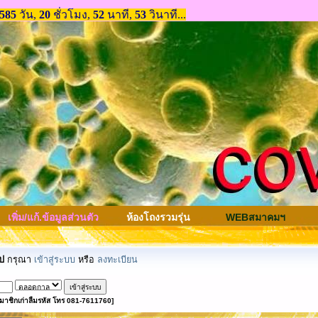
เพิ่ม/แก้.ข้อมูลส่วนตัว
ห้องโถงรวมรุ่น
WEBสมาคมฯ
ป
กรุณา
เข้าสู่ระบบ
หรือ
ลงทะเบียน
มาชิกเก่าลืมรหัส โทร 081-7611760]