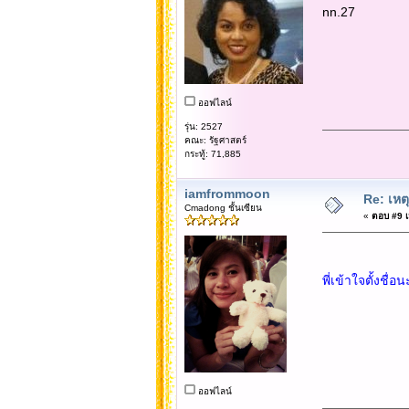
nn.27
ออฟไลน์
รุ่น: 2527
คณะ: รัฐศาสตร์
กระทู้: 71,885
iamfrommoon
Re: เหต
Cmadong ชั้นเซียน
«
ตอบ #9 เม
พี่เข้าใจตั้งชื
ออฟไลน์