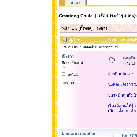
Cmadong Chula
|
เรือนประจำรุ่น อบอุ่
หน้า:
1
2
[
ทั้งหมด
]
ลงล่าง
ผู้เขียน
หัวข้อ: เหตุเกิ
0 สมาชิก และ 1 บุคคลทั่วไป กำลังดูหัวข้อนี้
ติ๊ก401
เหตุเกิ
มือใหม่หัดเมาท์
«
เมื่อ:
10 
อ้ายถึกปูนักเลง
ออฟไลน์
กระทู้: 55
นังหอยเริงร่ายา
ปลาหมึกถูกทึ้งโด
เรื่องนี้สอนให้รู
เกิด ตั้งอยู่ ดับ
khesorn mueller
Re: เหต