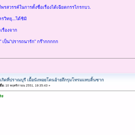
มีพรสวรรค์ในการตั้งชื่อเรื่องได้เฉียดกรรไกรกบว.
วิทยุ...ได้ชิมิ
่อเรื่องจาก
าท" เป็น"ปรารถนารัก" กร๊ากกกกก
ุเกิดที่ปราณบุรี เมื้อนังหอยโดนอ้ายถึกรุมโทรมแทบสิ้นซาก
ื่อ:
10 พฤศจิกายน 2551, 19:35:43 »
คะ