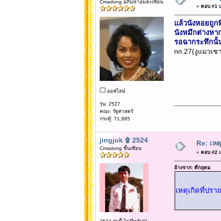
Cmadong อภิมหาอมตะเซียน
«
ตอบ #1 เม
แล้วนังหอยถูก
นังหมึกต่างหาก
รอฉากระทึกนั้
nn.27(งูแมวเซา
ออฟไลน์
รุ่น: 2527
คณะ: รัฐศาสตร์
กระทู้: 71,885
jingjok ۩ 2524
Re: เหต
Cmadong ชั้นเซียน
«
ตอบ #2 เม
อ้างจาก: ติ๊กอุดม
เหตุเกิดที่ปร