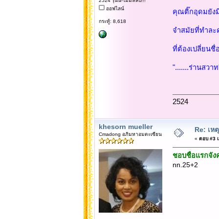
2524 รุ่นนี้-ไม่มีหลับ!!!
ออฟไลน์
คุณติ๊กอุดมยัง
กระทู้: 8,618
จำสมัยที่ทำละคร
ที่ต้องเปลี่ยนชื
".......ร่านสว
2524
khesorn mueller
Re: เหต
Cmadong อภิมหาอมตะเซียน
«
ตอบ #3 เม
ชอบชื่อแรกจัง
nn.25+2