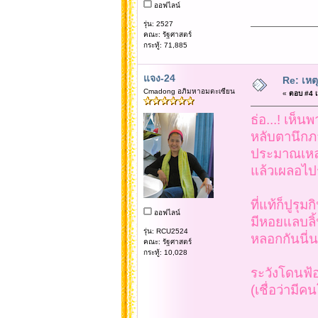
ออฟไลน์
รุ่น: 2527
คณะ: รัฐศาสตร์
กระทู้: 71,885
แจง-24
Re: เหต
Cmadong อภิมหาอมตะเซียน
«
ตอบ #4 เม
ธ่อ...! เห็น
หลับตานึกภ
ประมาณเหล่
แล้วเผลอไป
ที่แท้ก็ปูรุม
ออฟไลน์
มีหอยแลบลิ้
รุ่น: RCU2524
หลอกกันนี่นา
คณะ: รัฐศาสตร์
กระทู้: 10,028
ระวังโดนฟ้
(เชื่อว่ามี