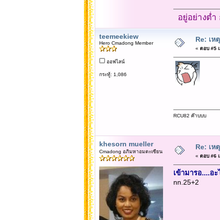
อยู่อย่างต่
teemeekiew
Re: เหต
Hero Cmadong Member
«
ตอบ #5 เม
ออฟไลน์
กระทู้: 1,086
RCU82 ค๊าบบบ
khesorn mueller
Re: เหต
Cmadong อภิมหาอมตะเซียน
«
ตอบ #6 เม
เข้ามารอ....อ
nn.25+2